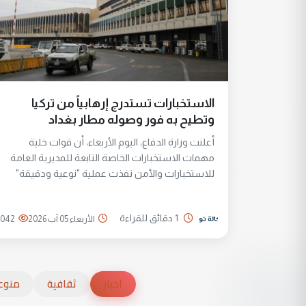
الاستخبارات تستدرج إرهابياً من تركيا
وتطيح به فور وصوله مطار بغداد
أعلنت وزارة الدفاع، اليوم الأربعاء، أن قوات خلية
مهمات الاستخبارات الخاصة التابعة للمديرية العامة
للاستخبارات والأمن نفذت عملية "نوعية ودقيقة"
أسفرت عن إلقاء القبض على متهم وفق المادة 4
إرهاب بعد استدراجه من خارج العراق، بناءً على مذكرة
1 دقائق للقراءة
الأربعاء 05 آب 2026
2042
قبض وتحرٍ صادر بحقه من محكمة تحقيق تلعفر في
محافظة نينوى شمالي البلاد.
اخبار
ثقافية
منوع