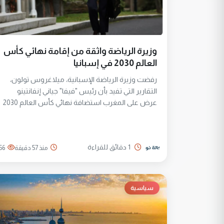
وزيرة الرياضة واثقة من إقامة نهائي كأس
العالم 2030 في إسبانيا
رفضت وزيرة الرياضة الإسبانية، ميلاغروس تولون،
التقارير التي تفيد بأن رئيس "فيفا" جياني إنفانتينو
عرض على المغرب استضافة نهائي كأس العالم 2030
مقابل دعم ولايته، مؤكدة إن "فيفا" نفى هذه
الادعاءات بالفعل وأنها لا تزال مقتنعة بأن المباراة
النهائية ستقام في إسبانيا.
1 دقائق للقراءة
منذ 57 دقيقة
56
سياسية