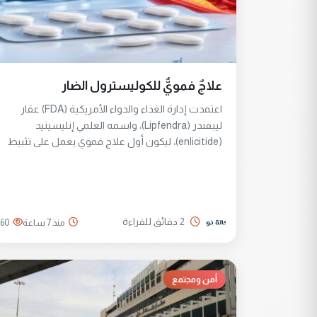
علاجٌ فمويٌّ للكوليسترول الضار
اعتمدت إدارة الغذاء والدواء الأمريكية (FDA) عقار
ليبفندر (Lipfendra)، واسمه العلمي إنليسيتيد
(enlicitide)، ليكون أول علاج فموي يعمل على تثبيط
بروتين (PCSK9) المسؤول عن تنظيم مستويات
الكوليسترول الضار في الدم
2 دقائق للقراءة
منذ 7 ساعة
60
أمن ومجتمع