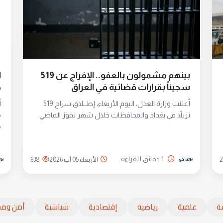
بينهم مشمولون بالعفو.. الإفراج عن 519
سجيناً بقرارات قضائية في العراق
ص
أعلنت وزارة العدل، اليوم الأربعاء، إطــلاق سراح 519
أ
نزيلاً في بغداد والمحافظات خلال شهر تموز الماضي.
م
م
1 دقائق للقراءة
الأربعاء 05 آب 2026
638
ة
علمية
رياضية
إقتصادية
سياسية
أمن ومج