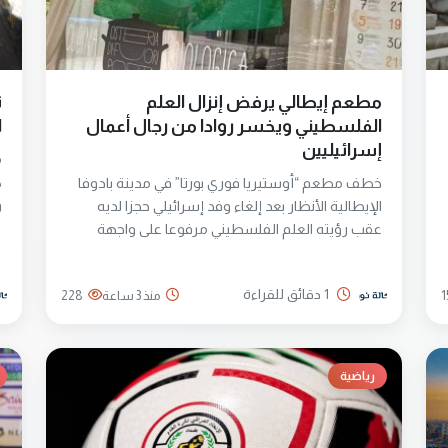
مطعم إيطالي يرفض إنزال العلم
ت
الفلسطيني ويخسر روادا من رجال أعمال
ا
إسرائيليين
م
ك
خطف مطعم “أوستيريا فوري بورتا” في مدينة بادوفا
و
الإيطالية الأنظار بعد إلغاء وفد إسرائيلي حجزا لديه
ا
عقب رؤيته العلم الفلسطيني مرفوعا على واجهة
ع
المطعم. وقال أحد مالكي التعاونية التي تدير المطعم،
في مقطع فيديو مصور إن العلم رفع تعبيرا عن
1 دقائق للقراءة
1
منذ 3 ساعة
228
التضامن مع الشعب الفلسطيني الذي يتعرض لـ”إبادة
ك
جماعية” ويعانى ويلات الحرب. وأضاف أن مجموعة من
ل
رجال الأعمال، بينهم مواطنون إسرائيليون، كانت قد
ا
حجزت طاولة لستة أشخاص، إلا أنها ألغت الحجز بعد
رياضية
ك
أن شاهد أحد أفرادها العلم الفلسطيني.
ا