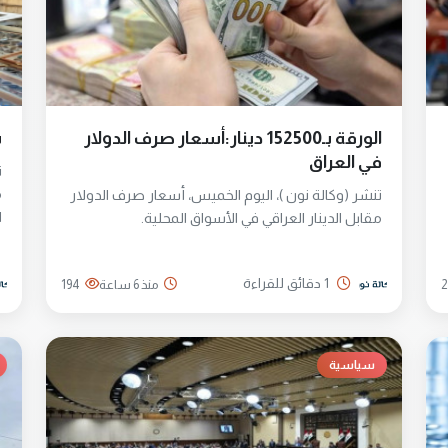
الورقة بـ152500 دينار:أسعار صرف الدولار
س
في العراق
ت
م
تنشر (وكالة نون )، اليوم الخميس، أسعار صرف الدولار
ا
مقابل الدينار العراقي في الأسواق المحلية.
ب
1 دقائق للقراءة
2
منذ 6 ساعة
194
سياسية