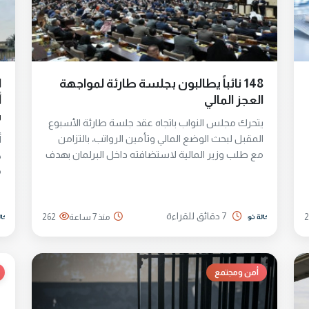
148 نائباً يطالبون بجلسة طارئة لمواجهة
ا
العجز المالي
أ
س
يتحرك مجلس النواب باتجاه عقد جلسة طارئة الأسبوع
المقبل لبحث الوضع المالي وتأمين الرواتب، بالتزامن
أ
مع طلب وزير المالية لاستضافته داخل البرلمان بهدف
ك
تقديم رؤية حكومية واضحة عن الواقع المالي للبلاد،
م
في وقت تتزايد فيه المخاوف من تأثير الأوضاع
ب
الإقليمية على الاستقرار الاقتصادي وقدرة الدولة على
ا
7 دقائق للقراءة
2
منذ 7 ساعة
262
الإيفاء بالتزاماتها في مقدمتها ملف الرواتب.
م
و
و
أمن ومجتمع