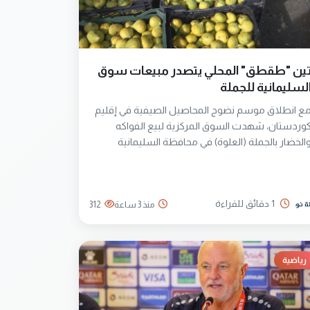
ين "طقطق" المحلي يتصدر مبيعات سوق
لسليمانية للجملة
ع انطلاق موسم نضوج المحاصيل الصيفية في إقليم
وردستان، شهدت السوق المركزية لبيع الفواكه
الخضار بالجملة (العلوة) في محافظة السليمانية
نتعاشاً ملحوظاً وإقبالاً كبيراً من المواطنين والتجار
لى المحاصيل المحلية، وفي مقدمتها محصول "تين
تقتق". وبحسب وسائل اعلام كردية اليوم الخميس 6
1 دقائق للقراءة
منذ 3 ساعة
312
آب/أغسطس 2026، فأن سوق الجملة يستقبل يومياً
ميات وفيرة من تين ناحية "طقطق". وأضاف أنه نظراً
لشهرة والجودة العالية التي يتميز بها هذا المنتج، تُباع
لشحنات بالكامل للتجار وأصحاب المحال في أحيان
رياضية
ثيرة فور وصول السيارات وقبل تفريغها داخل
لمربعات التجارية.