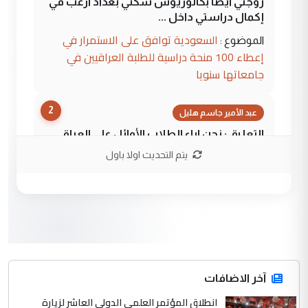
زوجتي أيضا بكالوريوس سكني بغداد أرغب في
إكمال دراستي داخل ...
السعودية توافق على الاستمرار في
الموضوع :
إعطاء 100 منحة دراسية للطلبة العراقيين في
جامعاتها سنويا
2
عبد الأمير جاسم هليل
التعليق : نحن اباء الطلاب الأوائل على العراق
نتشرف بلقاء السيد احمد الصافي في العتبات
يتم التحديث اولا باول
الحسنية لزرع ...
مكتب السيد احمد الصافي : لا يوجود
الموضوع :
لدينا اي حساب على الفيس بوك وتويتر
3
hadi
التعليق : قرار مستعجل جدا ولامصلحة فيه
آخر الاضافات
للوزاره ولا للمواطن القرار الصائب يكون بعد
الاستماع للمدير ومغرفة ...
انطلاق المؤتمر العلمي الدولي العاشر لزيارة