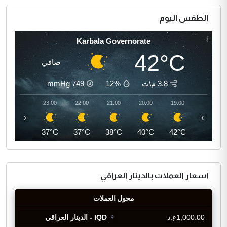
الطقس اليوم
Karbala Governorate
42°C
صافي
3.8 م\ث
12%
749
mmHg
00:00
23:00
22:00
21:00
20:00
19:00
‹
›
36°C
37°C
37°C
38°C
40°C
42°C
اسعار العملات بالدينار العراقي