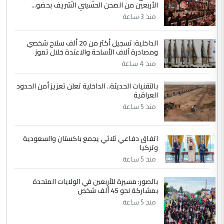
الأربعين من الصحن الحسيني الشريف بحضو...
وزير الصحة يعفي مدير مستشفى الكرخ
الموضوع :
العام في بغداد
منذ 3 ساعة
الداخلية: تسجيل أكثر من 20 ألف سلاح شخصي
4
سردار
ومصادرة آلاف الأسلحة والاعتدة خلال تموز
التعليق : واحد من عصابة علي ماما يسقط
منذ 4 ساعة
جنسية الرافد الثالث للعراق ومن اصول عريقة
بالتقنيات الحديثة.. الداخلية تعلن تعزيز أمن الحدود
ابا فرات ...
العراقية
الجواهري يرد على صدام حسين سل
الموضوع :
منذ 5 ساعة
مضجعيك يابن الزنا (نص كامل)
اتفاق دفاعي ثلاثي يجمع باكستان والسعودية
5
سردار
وتركيا
التعليق : واحد من عصابة علي ماما يسقط
منذ 5 ساعة
جنسية الرافد الثالث للعراق ومن اصول عريقة
ابا فرات ...
بالصور: مسيرة للأربعين في الولايات المتحدة
بمشاركة نحو 45 ألف شخص
الجواهري يرد على صدام حسين سل
الموضوع :
منذ 5 ساعة
مضجعيك يابن الزنا (نص كامل)