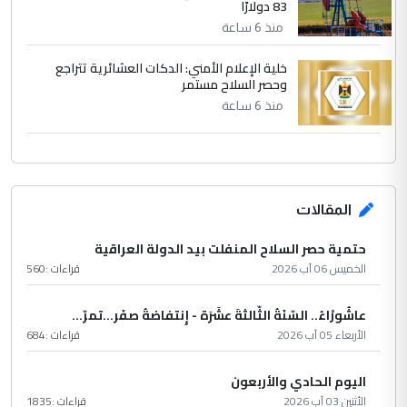
83 دولارًا
منذ 6 ساعة
خلية الإعلام الأمني: الدكات العشائرية تتراجع
وحصر السلاح مستمر
منذ 6 ساعة
المقالات
حتمية حصر السلاح المنفلت بيد الدولة العراقية
الخميس 06 آب 2026
قراءات :
560
عاشُورْاءُ.. السّنَةُ الثّالثةَ عشَرَة - إِنتفاضةُ صفَر…تمرّ...
الأربعاء 05 آب 2026
قراءات :
684
اليوم الحادي والأربعون
الأثنين 03 آب 2026
قراءات :
1835