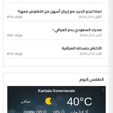
لماذا تبدو الحرب مع إيران أسهل من التفاوض معها؟
الأثنين 03 آب 2026
قراءات :
876
صحراء السعودي بدم العراقي !
الأحد 02 آب 2026
قراءات :
958
الأكشن بنسخته العراقية
الأحد 02 آب 2026
قراءات :
873
الطقس اليوم
Karbala Governorate
40°C
صافي
3.4 م\ث
14%
749
mmHg