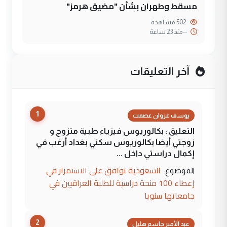
مسقط وطهران بشأن "مضيق هرمز"
502 مشاهدة
--
منذ 23 ساعة
آخر التعليقات
1
يوسف غزوان عصمت
التعليق : بكالوريوس فيزياء طبية متزوج و
زوجتي أيضا بكالوريوس سكني بغداد أرغب في
إكمال دراستي داخل ...
السعودية توافق على الاستمرار في
الموضوع :
إعطاء 100 منحة دراسية للطلبة العراقيين في
جامعاتها سنويا
2
عبد الأمير جاسم هليل