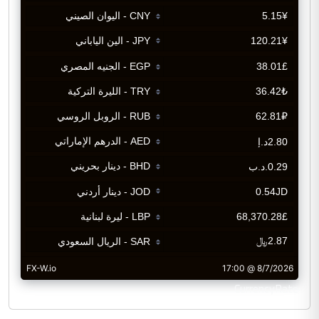
CurrencyRate