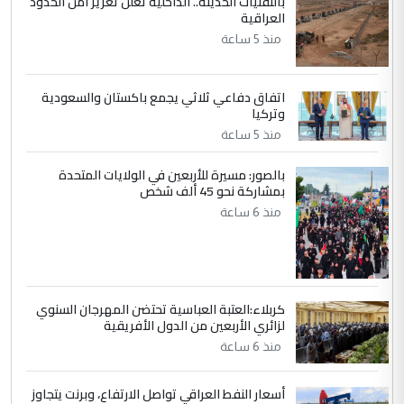
بالتقنيات الحديثة.. الداخلية تعلن تعزيز أمن الحدود
العراقية
الجواهري يرد على صدام حسين سل
الموضوع :
منذ 5 ساعة
مضجعيك يابن الزنا (نص كامل)
اتفاق دفاعي ثلاثي يجمع باكستان والسعودية
5
سردار
وتركيا
التعليق : واحد من عصابة علي ماما يسقط
منذ 5 ساعة
جنسية الرافد الثالث للعراق ومن اصول عريقة
ابا فرات ...
بالصور: مسيرة للأربعين في الولايات المتحدة
بمشاركة نحو 45 ألف شخص
الجواهري يرد على صدام حسين سل
الموضوع :
منذ 6 ساعة
مضجعيك يابن الزنا (نص كامل)
كربلاء:العتبة العباسية تحتضن المهرجان السنوي
لزائري الأربعين من الدول الأفريقية
منذ 6 ساعة
أسعار النفط العراقي تواصل الارتفاع، وبرنت يتجاوز