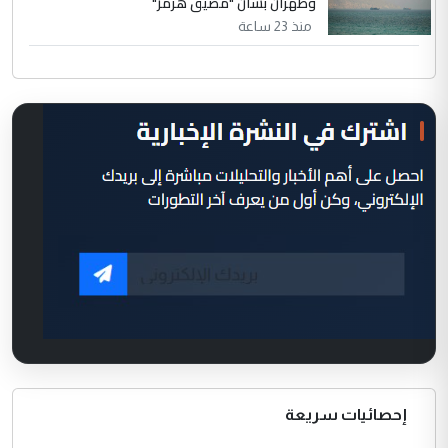
وطهران بشأن "مضيق هرمز"
منذ 23 ساعة
إحصائيات سريعة