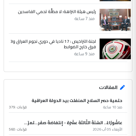
رئيس هيئة النزاهة: لا مظلَّة تحمي الفاسدين
منذ 7 ساعة
لجنة التراخيص : 17 ناديا في دوري نجوم العراق و3
فرق خارج الضوابط
منذ 9 ساعة
المقالات
حتمية حصر السلاح المنفلت بيد الدولة العراقية
منذ 10 ساعة
قراءات :
379
عاشُورْاءُ.. السّنَةُ الثّالثةَ عشَرَة - إِنتفاضةُ صفَر…تمرّ...
الأربعاء 05 آب 2026
قراءات :
560