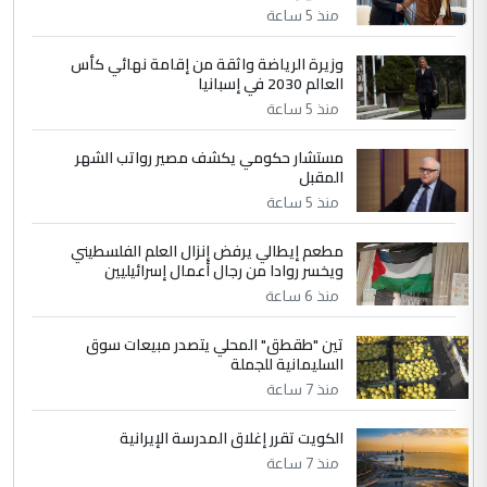
منذ 5 ساعة
4
سردار
وزيرة الرياضة واثقة من إقامة نهائي كأس
العالم 2030 في إسبانيا
التعليق : واحد من عصابة علي ماما يسقط
منذ 5 ساعة
جنسية الرافد الثالث للعراق ومن اصول عريقة
ابا فرات ...
مستشار حكومي يكشف مصير رواتب الشهر
الجواهري يرد على صدام حسين سل
الموضوع :
المقبل
مضجعيك يابن الزنا (نص كامل)
منذ 5 ساعة
مطعم إيطالي يرفض إنزال العلم الفلسطيني
5
حيدر عاشور
ويخسر روادا من رجال أعمال إسرائيليين
التعليق : تحياتي لك استاذ حامدتركان. كلام
منذ 6 ساعة
دقيق ومسؤول؛ فالاستثمار الحقيقي للإنسان
تين "طقطق" المحلي يتصدر مبيعات سوق
وثروات البلد يعتمد على الكفاءة ...
السليمانية للجملة
بين الإهمال واغتصاب الأرض.. بلاد
الموضوع :
منذ 7 ساعة
الرافدين تعاني الجفاف والتصحر!!
الكويت تقرر إغلاق المدرسة الإيرانية
منذ 7 ساعة