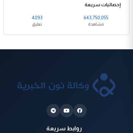
إحصائيات سريعة
4893
643,750,055
مشاهدة
تعليق
روابط سريعة