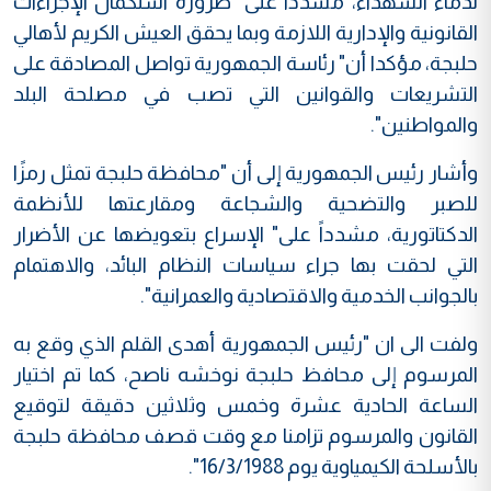
لدماء الشهداء، مشددا على "ضرورة استكمال الإجراءات
القانونية والإدارية اللازمة وبما يحقق العيش الكريم لأهالي
حلبجة، مؤكدا أن" رئاسة الجمهورية تواصل المصادقة على
التشريعات والقوانين التي تصب في مصلحة البلد
والمواطنين".
وأشار رئيس الجمهورية إلى أن "محافظة حلبجة تمثل رمزًا
للصبر والتضحية والشجاعة ومقارعتها للأنظمة
الدكتاتورية، مشدداً على" الإسراع بتعويضها عن الأضرار
التي لحقت بها جراء سياسات النظام البائد، والاهتمام
بالجوانب الخدمية والاقتصادية والعمرانية".
ولفت الى ان "رئيس الجمهورية أهدى القلم الذي وقع به
المرسوم إلى محافظ حلبجة نوخشه ناصح، كما تم اختيار
الساعة الحادية عشرة وخمس وثلاثين دقيقة لتوقيع
القانون والمرسوم تزامنا مع وقت قصف محافظة حلبجة
بالأسلحة الكيمياوية يوم 16/3/1988".