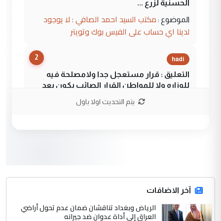
الحسنية لزرع ...
مكتب السيد احمد الصافي : لا يوجود
الموضوع :
لدينا اي حساب على الفيس بوك وتويتر
2
hadi
التعليق : قرار مستعجل جدا ولامصلحة فيه
للوزاره ولا للمواطن القرار الصائب يكون بعد
الاستماع للمدير ومغرفة ...
يتم التحديث اولا باول
وزير الصحة يعفي مدير مستشفى الكرخ
الموضوع :
العام في بغداد
3
سردار
التعليق : واحد من عصابة علي ماما يسقط
جنسية الرافد الثالث للعراق ومن اصول عريقة
ابا فرات ...
آخر الاضافات
الجواهري يرد على صدام حسين سل
الرياض وبغداد تناقشان ضمان عدم تحول أراضي
الموضوع :
العراق إلى أداة عدوان ضد جيرانه
مضجعيك يابن الزنا (نص كامل)