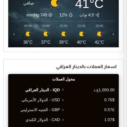
41°C
صافي
4.5 م\ث
12%
749
mmHg
01:00
00:00
23:00
22:00
21:00
20:00
‹
›
36°C
36°C
37°C
39°C
40°C
41°C
اسعار العملات بالدينار العراقي