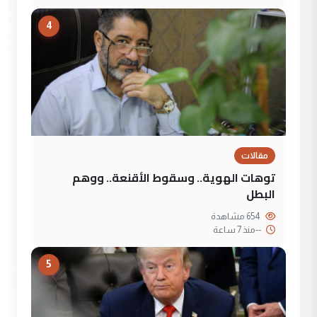
4
مقالات
توهات الهوية.. وسقوط الأقنعة.. ووهم
البطل
654 مشاهدة
--
منذ 7 ساعة
5