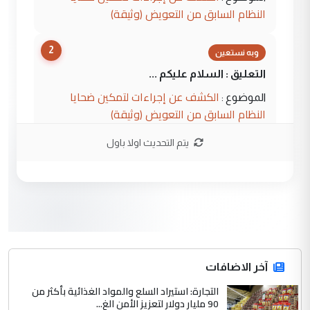
النظام السابق من التعويض (وثيقة)
2
وبه نستعين
التعليق : السلام عليكم ...
الكشف عن إجراءات لتمكين ضحايا
الموضوع :
النظام السابق من التعويض (وثيقة)
يتم التحديث اولا باول
3
محمد حسين عبد الكريم حسين
التعليق : هل أستطيع الحصول على هذه
المسرحيات ...
كربلاء :اصدار اربع مسرحيات للشاعر رضا
الموضوع :
الخفاجي
4
آخر الاضافات
صلاح مهدي حسن
التجارة: استيراد السلع والمواد الغذائية بأكثر من
التعليق : صلاح مهدي حسن ...
90 مليار دولار لتعزيز الأمن الغ...