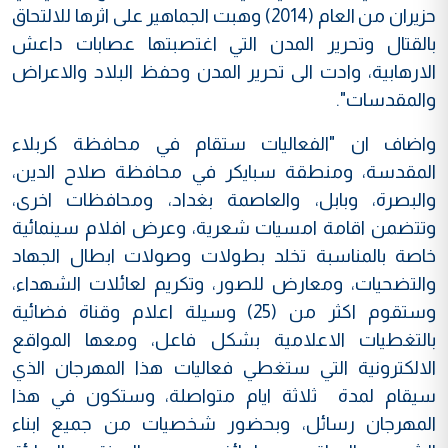
حزيران من العام (2014) وهبت الجماهير على اثرها للالتحاق
بالقتال وتحرير المدن التي اغتصبتها عصابات داعش
الارهابية، وادت الى تحرير المدن وحفظ البلاد والاعراض
والمقدسات".
واضاف ان "الفعاليات ستقام في محافظة كربلاء
المقدسة، ومنطقة سبايكر في محافظة صلاح الدين،
والبصرة، وبابل، والعاصمة بغداد، ومحافظات اخرى،
وتتضمن اقامة امسيات شعرية، وعرض افلام سينمائية
خاصة بالمناسبة تخلد بطولات وصولات ابطال الجهاد
والتضحيات، ومعارض للصور، وتكريم لعائلات الشهداء،
وستقوم اكثر من (25) وسيلة اعلام وقناة فضائية
بالتغطيات الاعلامية بشكل فاعل، ومعها المواقع
الالكترونية التي ستغطي فعاليات هذا المهرجان الذي
سيقام لمدة ثلاثة ايام متواصلة، وستكون في هذا
المهرجان رسائل، وبحضور شخصيات من جميع ابناء