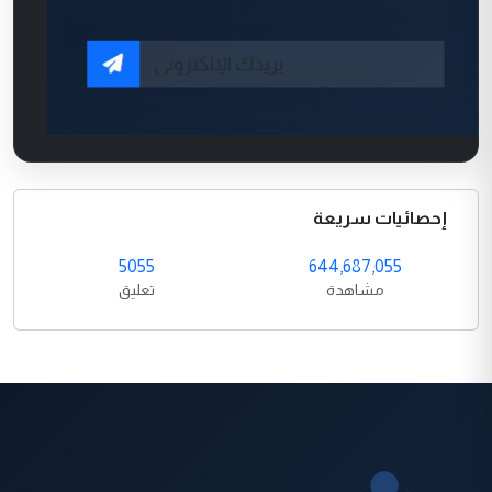
إحصائيات سريعة
5055
644,687,055
مشاهدة
تعليق