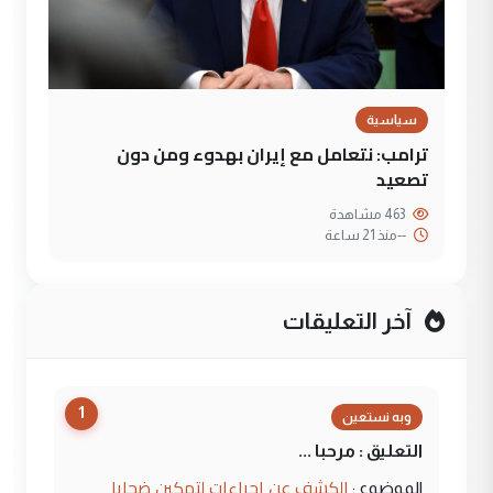
سياسية
ترامب: نتعامل مع إيران بهدوء ومن دون
تصعيد
463 مشاهدة
--
منذ 21 ساعة
آخر التعليقات
1
وبه نستعين
التعليق : مرحبا ...
الكشف عن إجراءات لتمكين ضحايا
الموضوع :