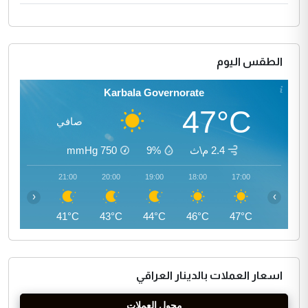
الطقس اليوم
Karbala Governorate
47°C
صافي
2.4 م\ث
9%
750
mmHg
22:00
21:00
20:00
19:00
18:00
17:00
‹
›
40°C
41°C
43°C
44°C
46°C
47°C
اسعار العملات بالدينار العراقي