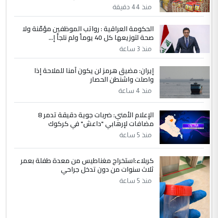
هيئة الحج تصدر قرارا يخص "لم الشمل"
الموضوع :
منذ 44 دقيقة
وتعديل استمارة قرعة الحج
الحكومة العراقية : رواتب الموظفين مؤمّنة ولا
صحة لتوزيعها كل 40 يوماً ولم نلجأ إ...
5
صلاح مهدي حسن
منذ 3 ساعة
التعليق : صلاح مهدي حسن ...
إيران: مضيق هرمز لن يكون آمنا للملاحة إذا
هيئة الحج تصدر قرارا يخص "لم الشمل"
الموضوع :
واصلت واشنطن الحصار
وتعديل استمارة قرعة الحج
منذ 4 ساعة
الإعلام الأمني: ضربات جوية دقيقة تدمر 8
مضافات لإرهابي "داعش" في كركوك
منذ 5 ساعة
كربلاء:استخراج مغناطيس من معدة طفلة بعمر
ثلاث سنوات من دون تدخل جراحي
منذ 5 ساعة