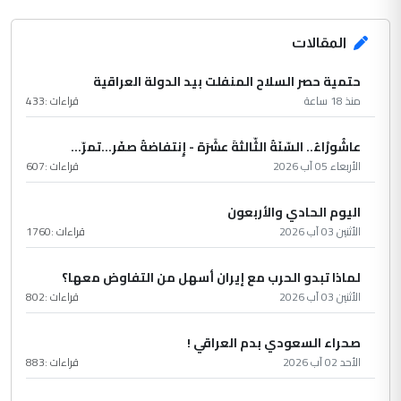
المقالات
حتمية حصر السلاح المنفلت بيد الدولة العراقية
منذ 18 ساعة
قراءات :
433
عاشُورْاءُ.. السّنَةُ الثّالثةَ عشَرَة - إِنتفاضةُ صفَر…تمرّ...
الأربعاء 05 آب 2026
قراءات :
607
اليوم الحادي والأربعون
الأثنين 03 آب 2026
قراءات :
1760
لماذا تبدو الحرب مع إيران أسهل من التفاوض معها؟
الأثنين 03 آب 2026
قراءات :
802
صحراء السعودي بدم العراقي !
الأحد 02 آب 2026
قراءات :
883