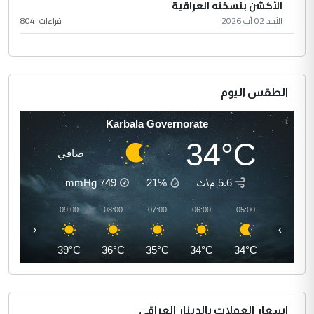
الأكشن بنسخته العراقية
الأحد 02 آب 2026
قراءات :
804
الطقس اليوم
Karbala Governorate
34°C
صافي
5.6 م\ث
21%
749
mmHg
10:00
09:00
08:00
07:00
06:00
05:00
‹
›
41°C
39°C
36°C
35°C
34°C
34°C
اسعار العملات بالدينار العراقي