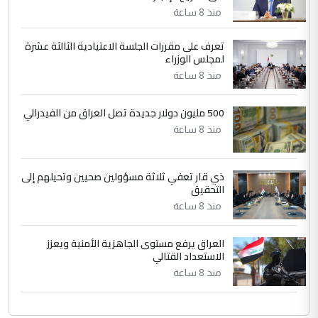
التعليق : تحياتي لك استاذ حامدتركان. كلام
منذ 8 ساعة
دقيق ومسؤول؛ فالاستثمار الحقيقي للإنسان
وثروات البلد يعتمد على الكفاءة ...
تعرف على مقررات الجلسة الاعتيادية الثالثة عشرة
بين الإهمال واغتصاب الأرض.. بلاد
لمجلس الوزراء
الموضوع :
الرافدين تعاني الجفاف والتصحر!!
منذ 8 ساعة
500 مليون دولار جديدة تصل العراق من الفيدرالي
منذ 8 ساعة
ذي قار تعفي ثلاثة مسؤولين صحيين وتحيلهم إلى
التحقيق
منذ 8 ساعة
العراق يرفع مستوى الجاهزية الأمنية ويعزز
الاستعداد القتالي
منذ 8 ساعة