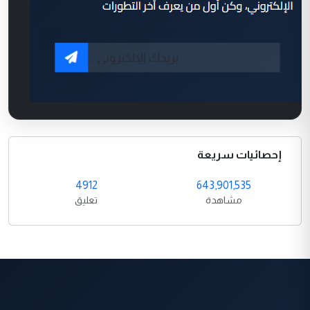
إحصائيات سريعة
4912
643,901,535
مشاهدة
تعليق