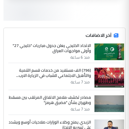
3
سردار
التعليق : واحد من عصابة علي ماما يسقط
جنسية الرافد الثالث للعراق ومن اصول عريقة
ابا فرات ...
آخر الاضافات
الجواهري يرد على صدام حسين سل
الاتحاد الخليجي يعلن جدول مباريات "خليجي 27"
الموضوع :
وأولى مواجهات العراق
مضجعيك يابن الزنا (نص كامل)
منذ 6 ساعة
4
سردار
(796) الف مستفيد من خدمات قسم التنمية
والتأهيل الاجتماعي للشباب في الزيارة الارب...
التعليق : واحد من عصابة علي ماما يسقط
منذ 7 ساعة
جنسية الرافد الثالث للعراق ومن اصول عريقة
ابا فرات ...
مصادر تكشف ملامح الاتفاق المرتقب بين مسقط
الجواهري يرد على صدام حسين سل
الموضوع :
وطهران بشأن "مضيق هرمز"
مضجعيك يابن الزنا (نص كامل)
منذ 7 ساعة
الزيدي يمنح وكلاء الوزارات صلاحيات أوسع ويشدد
5
حيدر عاشور
على تسريع الإنجاز