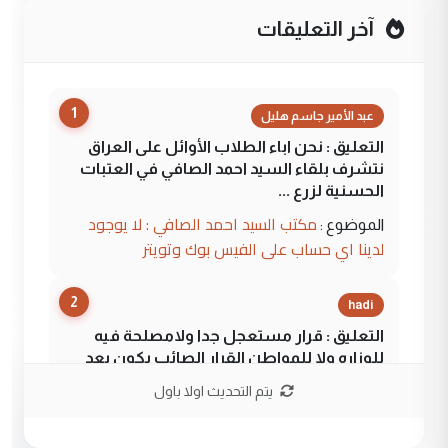
آخر التعليقات
1
عبد الأمير جاسم هليل
التعليق : نحن اباء الطلاب الأوائل على العراق
نتشرف بلقاء السيد احمد الصافي في العتبات
الحسنية لزرع ...
مكتب السيد احمد الصافي : لا يوجود
الموضوع :
لدينا اي حساب على الفيس بوك وتويتر
2
hadi
التعليق : قرار مستعجل جدا ولامصلحة فيه
للوزاره ولا للمواطن القرار الصائب يكون بعد
الاستماع للمدير ومغرفة ...
يتم التحديث اولا باول
وزير الصحة يعفي مدير مستشفى الكرخ
الموضوع :
العام في بغداد