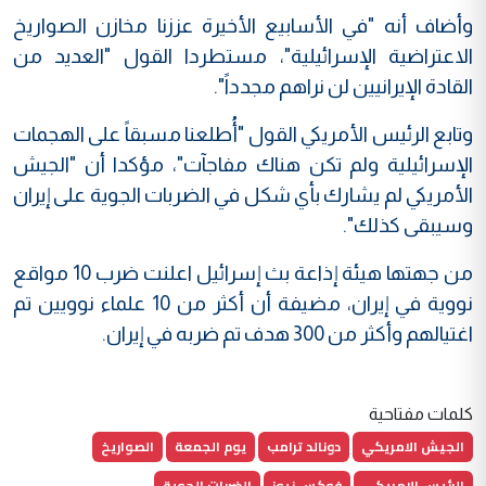
وأضاف أنه "في الأسابيع الأخيرة عززنا مخازن الصواريخ
الاعتراضية الإسرائيلية"، مستطردا القول "العديد من
القادة الإيرانيين لن نراهم مجدداً".
وتابع الرئيس الأمريكي القول "أُطلعنا مسبقاً على الهجمات
الإسرائيلية ولم تكن هناك مفاجآت"، مؤكدا أن "الجيش
الأمريكي لم يشارك بأي شكل في الضربات الجوية على إيران
وسيبقى كذلك".
من جهتها هيئة إذاعة بث إسرائيل اعلنت ضرب 10 مواقع
نووية في إيران، مضيفة أن أكثر من 10 علماء نوويين تم
اغتيالهم وأكثر من 300 هدف تم ضربه في إيران.
كلمات مفتاحية
الجيش الامريكي
دونالد ترامب
يوم الجمعة
الصواريخ
الرئيس الامريكي
فوكس نيوز
الضربات الجوية