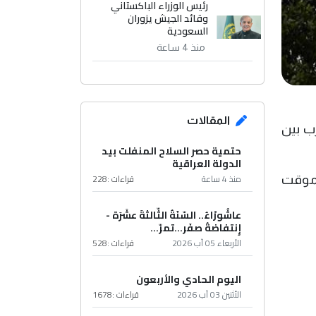
رئيس الوزراء الباكستاني
وقائد الجيش يزوران
السعودية
منذ 4 ساعة
المقالات
رب بين
حتمية حصر السلاح المنفلت بيد
الدولة العراقية
منذ 4 ساعة
قراءات :
228
 موقت
عاشُورْاءُ.. السّنَةُ الثّالثةَ عشَرَة -
إِنتفاضةُ صفَر…تمرّ...
الأربعاء 05 آب 2026
قراءات :
528
اليوم الحادي والأربعون
الأثنين 03 آب 2026
قراءات :
1678