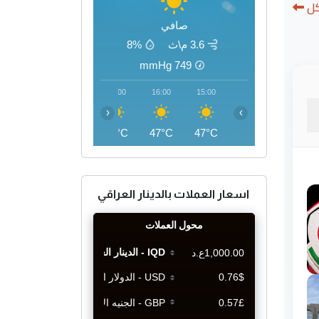
كل
صافي
3.6 م\ث
8%
mmHg
749
19:00
18:00
17:00
16:00
15:00
‹
›
43°C
45°C
46°C
47°C
47°C
اسعار العملات بالدينار العراقي