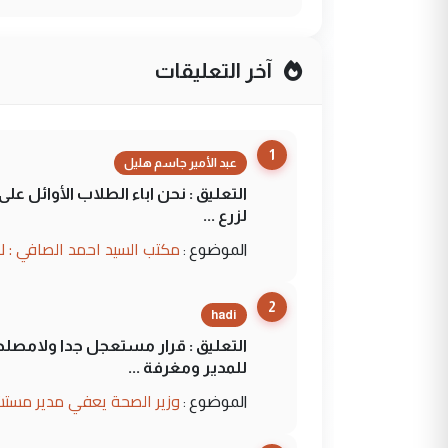
آخر التعليقات
1
عبد الأمير جاسم هليل
التعليق : نحن اباء الطلاب الأوائل ع
لزرع ...
مكتب السيد احمد الصافي : ل
الموضوع :
2
hadi
التعليق : قرار مستعجل جدا ولامصلحة
للمدير ومغرفة ...
وزير الصحة يعفي مدير مستش
الموضوع :