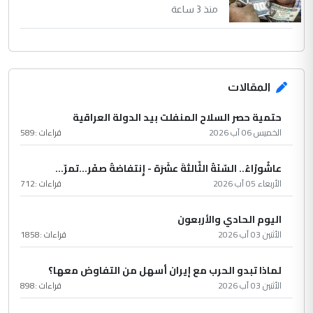
منذ 3 ساعة
المقالات
حتمية حصر السلاح المنفلت بيد الدولة العراقية
الخميس 06 آب 2026
قراءات :
589
عاشُورْاءُ.. السّنَةُ الثّالثةَ عشَرَة - إِنتفاضةُ صفَر…تمرّ...
الأربعاء 05 آب 2026
قراءات :
712
اليوم الحادي والأربعون
الأثنين 03 آب 2026
قراءات :
1858
لماذا تبدو الحرب مع إيران أسهل من التفاوض معها؟
الأثنين 03 آب 2026
قراءات :
898