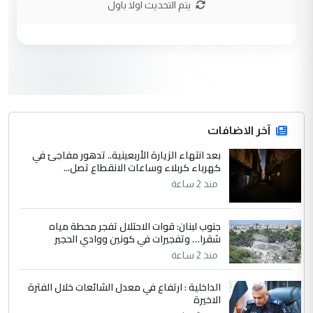
يتم التحديث اولا باول
الحسنية لزرع ...
مكتب السيد احمد الصافي : لا يوجود
الموضوع :
لدينا اي حساب على الفيس بوك وتويتر
3
hadi
التعليق : قرار مستعجل جدا ولامصلحة فيه
آخر الاضافات
للوزاره ولا للمواطن القرار الصائب يكون بعد
الاستماع للمدير ومغرفة ...
بعد انتهاء الزيارة الأربعينية.. تدهور مفاجئ في
كهرباء كربلاء وساعات الانقطاع تصل...
وزير الصحة يعفي مدير مستشفى الكرخ
الموضوع :
العام في بغداد
منذ 2 ساعة
جنوب لبنان: قوات الاحتلال تفجر محطة مياه
4
سردار
شقرا… وتفجيرات في كونين ووادي الحجير
التعليق : واحد من عصابة علي ماما يسقط
منذ 2 ساعة
جنسية الرافد الثالث للعراق ومن اصول عريقة
ابا فرات ...
الداخلية : ارتفاع في معدل الشائعات خلال الفترة
الاخيرة
الجواهري يرد على صدام حسين سل
الموضوع :