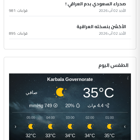
صحراء السعودي بدم العراقي !
الأحد 02 آب 2026
قراءات :
981
الأكشن بنسخته العراقية
الأحد 02 آب 2026
قراءات :
895
الطقس اليوم
Karbala Governorate
35°C
صافي
4.4 م\ث
20%
749
mmHg
06:00
05:00
04:00
03:00
02:00
01:00
‹
›
32°C
32°C
33°C
34°C
34°C
35°C