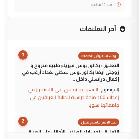
--
منذ 14 ساعة
آخر التعليقات
1
يوسف غزوان عصمت
التعليق : بكالوريوس فيزياء طبية متزوج و
زوجتي أيضا بكالوريوس سكني بغداد أرغب في
إكمال دراستي داخل ...
السعودية توافق على الاستمرار في
الموضوع :
إعطاء 100 منحة دراسية للطلبة العراقيين في
جامعاتها سنويا
2
عبد الأمير جاسم هليل
التعليق : نحن اباء الطلاب الأوائل على العراق
نتشرف بلقاء السيد احمد الصافي في العتبات