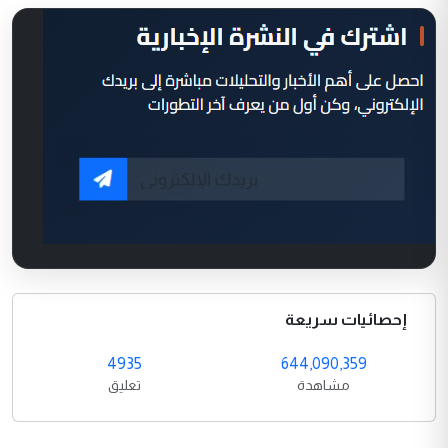
إحصائيات سريعة
4935
644,090,359
مشاهدة
تعليق