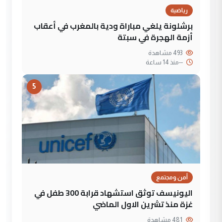
رياضية
برشلونة يلغي مباراة ودية بالمغرب في أعقاب
أزمة الهجرة في سبتة
493 مشاهدة
--
منذ 14 ساعة
5
أمن ومجتمع
اليونيسف توثق استشهاد قرابة 300 طفل في
غزة منذ تشرين الاول الماضي
481 مشاهدة