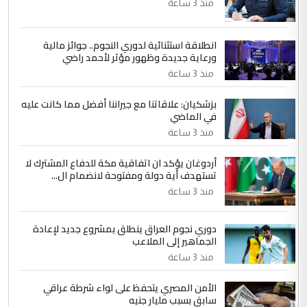
مضجعيك يابن الزنا (نص كامل)
منذ 3 ساعة
انطلاقة استثنائية لدوري النجوم.. جوائز مالية
5
سردار
ورعاية جديدة وظهور مؤثر لأحمد راضي
التعليق : واحد من عصابة علي ماما يسقط
منذ 3 ساعة
جنسية الرافد الثالث للعراق ومن اصول عريقة
ابا فرات ...
بزشكيان: علاقاتنا مع جيراننا أفضل مما كانت عليه
في الماضي
الجواهري يرد على صدام حسين سل
الموضوع :
مضجعيك يابن الزنا (نص كامل)
منذ 3 ساعة
أردوغان يؤكد ان اتفاقية مكة للدفاع المشترك لا
تستهدف أية دولة ومفتوحة لانضمام ال...
منذ 3 ساعة
دوري نجوم العراق ينطلق بمشروع جديد لإعادة
الجماهير إلى الملاعب
منذ 3 ساعة
الأمن المصري يتحفظ على لواء شرطة عراقي
سابق بسبب مليار جنيه