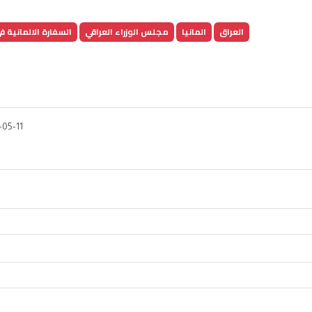
العراق
المانيا
مجلس الوزراء العراقي
السفارة الالمانية ف
-05-11