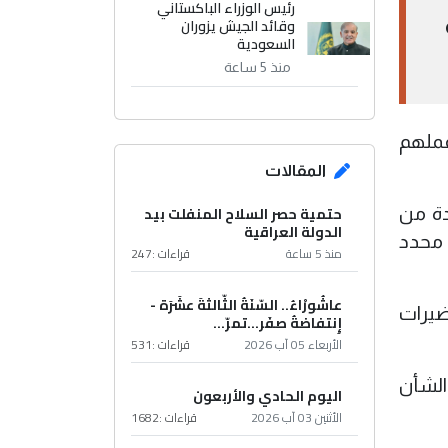
رئيس الوزراء الباكستاني
وقائد الجيش يزوران
السعودية
منذ 5 ساعة
عملهم
المقالات
حتمية حصر السلاح المنفلت بيد
دة من
الدولة العراقية
 محدد
منذ 5 ساعة
قراءات :
247
عاشُورْاءُ.. السّنَةُ الثّالثةَ عشَرَة -
ضيرات
إِنتفاضةُ صفَر…تمرّ...
الأربعاء 05 آب 2026
قراءات :
531
الشأن
اليوم الحادي والأربعون
الأثنين 03 آب 2026
قراءات :
1682