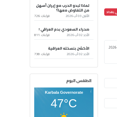
لماذا تبدو الحرب مع إيران أسهل
من التفاوض معها؟
ي بغداد
الأثنين 03 آب 2026
قراءات :
726
صحراء السعودي بدم العراقي !
الأحد 02 آب 2026
قراءات :
811
الأكشن بنسخته العراقية
2026
الأحد 02 آب 2026
قراءات :
738
الطقس اليوم
Karbala Governorate
47°C