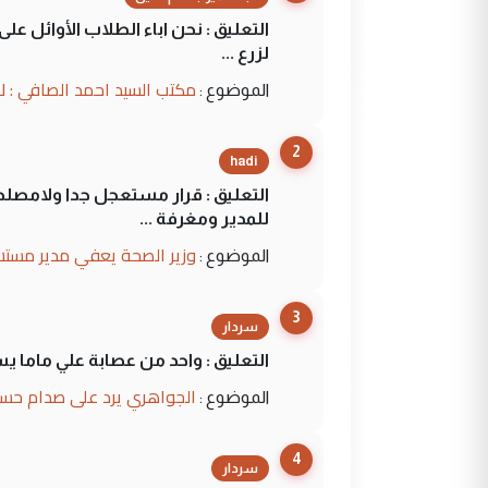
التعليق : نحن اباء الطلاب الأوائل ع
لزرع ...
مكتب السيد احمد الصافي : ل
الموضوع :
2
hadi
التعليق : قرار مستعجل جدا ولامصلحة
للمدير ومغرفة ...
وزير الصحة يعفي مدير مستش
الموضوع :
3
سردار
التعليق : واحد من عصابة علي ماما ي
الجواهري يرد على صدام حسي
الموضوع :
4
سردار