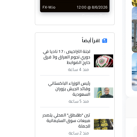
CurrencyRate
اقرأ أيضاً
لجنة التراخيص : 17 ناديا في
دوري نجوم العراق و3 فرق
خارج الضوابط
منذ 4 ساعة
رئيس الوزراء الباكستاني
وقائد الجيش يزوران
السعودية
منذ 5 ساعة
تين "طقطق" المحلي يتصدر
مبيعات سوق السليمانية
للجملة
منذ 2 ساعة