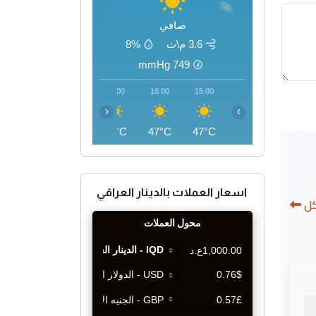
صافي
3.6 م\ث
8%
mmHg
749
19:00
18:00
17:00
16:00
15:00
‹
›
43°C
45°C
46°C
47°C
47°C
اسعار العملات بالدينار العراقي
كل