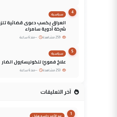
4
سياسية
العراق يكسب دعوى قضائية تلزم 
شركة أدوية سامراء
259 مشاهدة
--
منذ 6 ساعة
5
سياسية
علاجٌ فمويٌّ للكوليسترول الضار
253 مشاهدة
--
منذ 6 ساعة
آخر التعليقات
1
عبد الأمير جاسم هليل