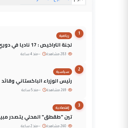
1
رياضية
لجنة التراخيص : 17 ناديا في دوري نجوم العراق و3 فرق خارج الضوابط
283 مشاهدة
--
منذ 4 ساعة
2
سياسية
رئيس الوزراء الباكستاني وقائد
269 مشاهدة
--
منذ 5 ساعة
3
إقتصادية
تين "طقطق" المحلي يتصدر مبيع
260 مشاهدة
--
منذ 2 ساعة