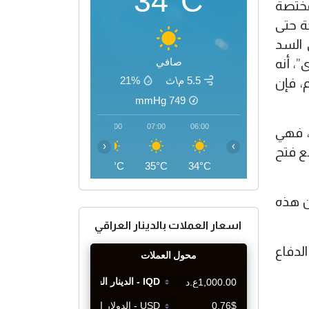
34°C
مختصة
ة حتى
 السد
صافي
”، أنه
5.5 م\ث
21%
، فإن
mmHg
749
10:00
09:00
08:00
07:00
06:00
، فهي
‹
›
ع فتح
41°C
39°C
36°C
35°C
34°C
ن هذه
اسعار العملات بالدينار العراقي
لدفاع