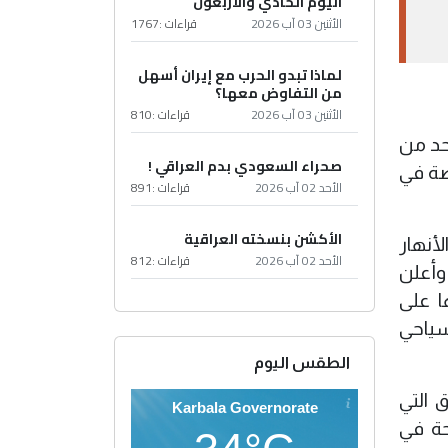
اليوم الحادي والأربعون
الأثنين 03 آب 2026
قراءات :
1767
لماذا تبدو الحرب مع إيران أسهل
من التفاوض معها؟
الأثنين 03 آب 2026
قراءات :
810
حد من
صحراء السعودي بدم العراقي !
صة في
الأحد 02 آب 2026
قراءات :
891
الأكشن بنسخته العراقية
أنهار
الأحد 02 آب 2026
قراءات :
812
وأعلن
 وتوزيعها على
ياحي
الطقس اليوم
 التي
Karbala Governorate
حة في