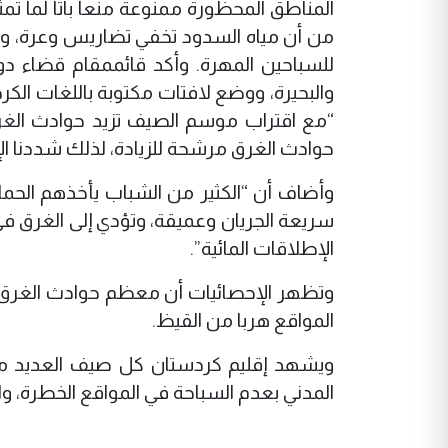
المناطق المحظورة ممنوعة منعا باتا لما ت
من أن مياه السدود تخفي تضاريس وعرة، وأع
للسباحين المهرة. وأكد قائممقام قضاء د
والبحيرة، ووضع لافتات مكتوبة باللغات الكرد
“مع اقتراب موسم الصيف تزيد حوادث الغرق 
حوادث الغرق مرشحة للزيادة، لذلك شددنا ال
وأضاف أن “الكثير من الشباب يأخذهم الحم
سريعة الجريان وعميقة، وتؤدي إلى الغرق في
الإطلاقات المائية”.
وتظهر الإحصائيات أن معظم حوادث الغرق 
المواقع هربا من القيظ.
ويشهد إقليم كردستان كل صيف العديد من 
المدني بعدم السباحة في المواقع الخطرة، وان