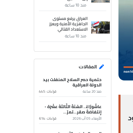
منذ 10 ساعة
العراق يرفع مستوى
الجاهزية الأمنية ويعزز
الاستعداد القتالي
منذ 10 ساعة
المقالات
حتمية حصر السلاح المنفلت بيد
الدولة العراقية
منذ 20 ساعة
قراءات :
445
عاشُورْاءُ.. السّنَةُ الثّالثةَ عشَرَة -
إِنتفاضةُ صفَر…تمرّ...
د
الأربعاء 05 آب 2026
قراءات :
614