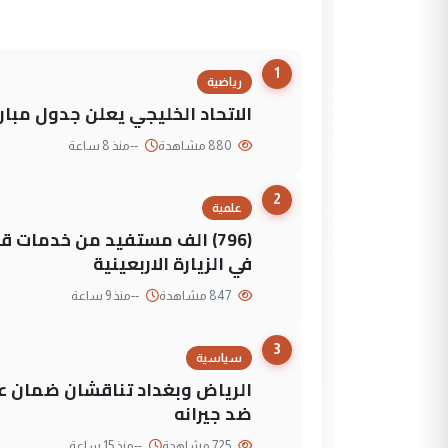
1
رياضية
الاتحاد الخليجي يعلن جدول مباريات "خليجي 27" وأ
880 مشاهدة
--
منذ 8 ساعة
2
علمية
(796) الف مستفيد من خدمات 
في الزيارة الاربعينية
847 مشاهدة
--
منذ 9 ساعة
3
سياسية
الرياض وبغداد تناقشان ضمان عد
ضد جيرانه
725 مشاهدة
--
منذ 15 ساعة