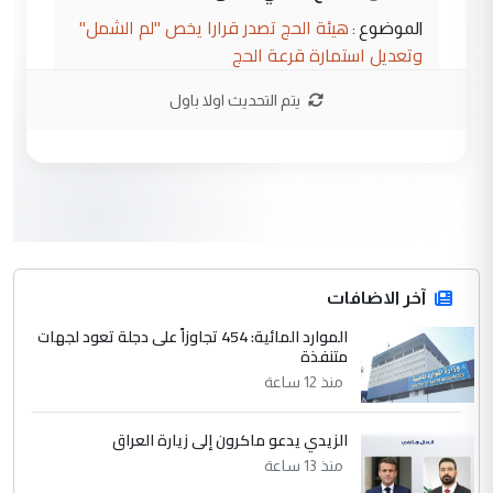
هيئة الحج تصدر قرارا يخص "لم الشمل"
الموضوع :
وتعديل استمارة قرعة الحج
يتم التحديث اولا باول
3
hadi
التعليق : تحيه اخويه حسينيه اي انسان مهما
كان محدود المعرفه بتفاصيل احداث المنطقه
يقول بما لايقبل ...
أردوغان يؤكد ان اتفاقية مكة للدفاع
الموضوع :
المشترك لا تستهدف أية دولة ومفتوحة لانضمام
الدول الشقيقة
آخر الاضافات
الموارد المائية: 454 تجاوزاً على دجلة تعود لجهات
4
متنفذة
يوسف غزوان عصمت
منذ 12 ساعة
التعليق : بكالوريوس فيزياء طبية متزوج و
زوجتي أيضا بكالوريوس سكني بغداد أرغب في
إكمال دراستي داخل ...
الزيدي يدعو ماكرون إلى زيارة العراق
السعودية توافق على الاستمرار في
منذ 13 ساعة
الموضوع :