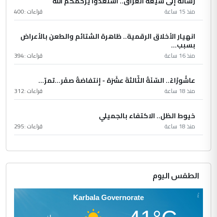
رسالة إلى شيعة العراق.. استعدوا يرحمكم الله
منذ 15 ساعة
قراءات :
400
انهيار الأخلاق الرقمية.. ظاهرة الشتائم والطعن بالأعراض
بسبب...
منذ 16 ساعة
قراءات :
394
عاشُورْاءُ.. السّنَةُ الثّالثةَ عشَرَة - إِنتفاضةُ صفَر…تمرّ...
منذ 18 ساعة
قراءات :
312
خيوط الظل.. الاكتفاء بالجميلي
منذ 18 ساعة
قراءات :
295
الطقس اليوم
Karbala Governorate