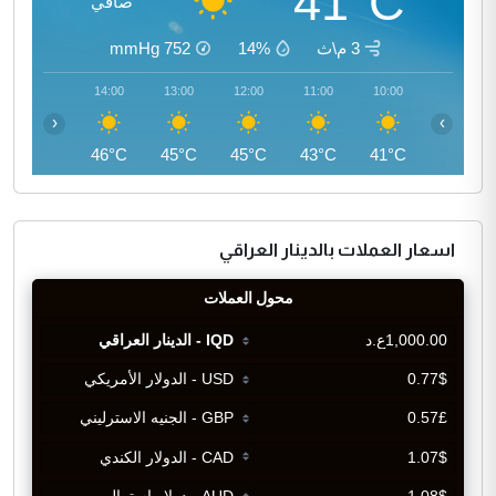
41°C
صافي
3 م\ث
14%
752
mmHg
15:00
14:00
13:00
12:00
11:00
10:00
‹
›
46°C
46°C
45°C
45°C
43°C
41°C
اسعار العملات بالدينار العراقي