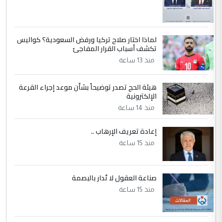
إعطاء 100 منحة دراسية للطلبة العراقيين في
جامعاتها سنويا
لماذا اختار صلاح تركيا ورفض السعودية؟ كواليس
5
عبد الأمير جاسم هليل
تكشف أسباب القرار المفاجئ
التعليق : نحن اباء الطلاب الأوائل على العراق
منذ 13 ساعة
نتشرف بلقاء السيد احمد الصافي في العتبات
الحسنية لزرع ...
هيئة الحج تصدر توضيحاً بشأن موعد إجراء القرعة
مكتب السيد احمد الصافي : لا يوجود
الإلكترونية
الموضوع :
لدينا اي حساب على الفيس بوك وتويتر
منذ 14 ساعة
إعادة تعريف الإرهاب ..
منذ 15 ساعة
صناعة العقول لا تُدار بالبصمة
منذ 15 ساعة