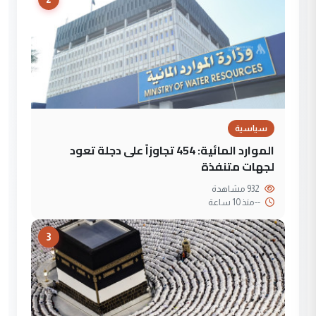
سياسية
الموارد المائية: 454 تجاوزاً على دجلة تعود
لجهات متنفذة
932 مشاهدة
--
منذ 10 ساعة
3