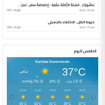
عاشُورْاءُ.. السّنَةُ الثّالثةَ عشَرَة - إِنتفاضةُ صفَر…تمرّ...
منذ 16 ساعة
قراءات :
302
خيوط الظل.. الاكتفاء بالجميلي
منذ 16 ساعة
قراءات :
286
الطقس اليوم
Karbala Governorate
37°C
صافي
1.8 م\ث
20%
751
mmHg
13:00
12:00
11:00
10:00
09:00
08:00
‹
›
45°C
45°C
43°C
41°C
39°C
37°C