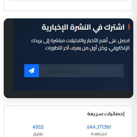
إحصائيات سريعة
4988
644,371,961
مشاهدة
تعليق