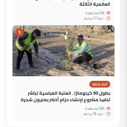
العالمية الثالثة
636 مشاهدة
--
منذ 17 ساعة
5
اخبار محلية
بطول 90 كيلومترًا.. العتبة العباسية تباشر
تنفيذ مشروع لإنشاء حزام أخضر بمليون شجرة
565 مشاهدة
--
منذ 18 ساعة