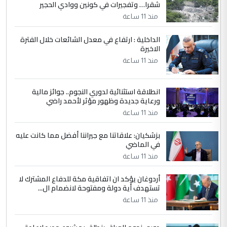
شقرا… وتفجيرات في كونين ووادي الحجير
التعليق : واحد من عصابة علي ماما يسقط
منذ 11 ساعة
جنسية الرافد الثالث للعراق ومن اصول عريقة
ابا فرات ...
الداخلية : ارتفاع في معدل الشائعات خلال الفترة
الاخيرة
الجواهري يرد على صدام حسين سل
الموضوع :
مضجعيك يابن الزنا (نص كامل)
منذ 11 ساعة
انطلاقة استثنائية لدوري النجوم.. جوائز مالية
5
سردار
ورعاية جديدة وظهور مؤثر لأحمد راضي
التعليق : واحد من عصابة علي ماما يسقط
منذ 11 ساعة
جنسية الرافد الثالث للعراق ومن اصول عريقة
ابا فرات ...
بزشكيان: علاقاتنا مع جيراننا أفضل مما كانت عليه
في الماضي
الجواهري يرد على صدام حسين سل
الموضوع :
مضجعيك يابن الزنا (نص كامل)
منذ 11 ساعة
أردوغان يؤكد ان اتفاقية مكة للدفاع المشترك لا
تستهدف أية دولة ومفتوحة لانضمام ال...
منذ 11 ساعة