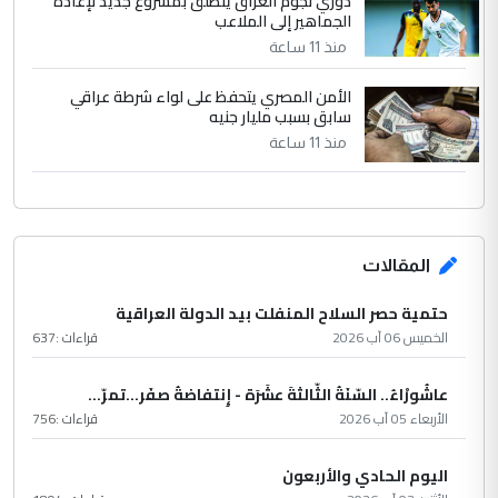
دوري نجوم العراق ينطلق بمشروع جديد لإعادة
الجماهير إلى الملاعب
منذ 11 ساعة
الأمن المصري يتحفظ على لواء شرطة عراقي
سابق بسبب مليار جنيه
منذ 11 ساعة
المقالات
حتمية حصر السلاح المنفلت بيد الدولة العراقية
الخميس 06 آب 2026
قراءات :
637
عاشُورْاءُ.. السّنَةُ الثّالثةَ عشَرَة - إِنتفاضةُ صفَر…تمرّ...
الأربعاء 05 آب 2026
قراءات :
756
اليوم الحادي والأربعون