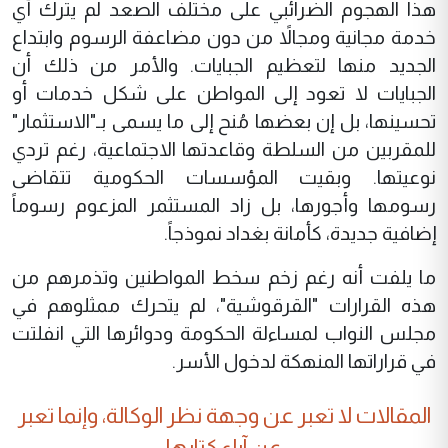
هذا الهجوم الضرائبي على مختلف الصعد لم يترك أي
خدمة مجانية ومجالاً من دون مضاعفة الرسوم وابتداع
الجديد منها لتعظيم الجبايات. والأمر من ذلك أن
الجبايات لا تعود إلى المواطن على شكل خدمات أو
تحسينها، بل إن بعضها مُنح إلى ما يسمى بـ"الاستثمار"
للمقربين من السلطة وقاعدتها الاجتماعية، رغم تردي
نوعيتها. وبقيت المؤسسات الحكومية تتقاضى
رسومها وأجورها، بل زاد المستثمر المزعوم رسوماً
إضافية جديدة، كأمانة بغداد نموذجاً.
ما يلفت أنه رغم زخم سخط المواطنين وتذمرهم من
هذه القرارات "القرقوشية"، لم يتحرك ممثلوهم في
مجلس النواب لمساءلة الحكومة ودوائرها التي انفلتت
في قراراتها المنهكة لدخول الأسر.
المقالات لا تعبر عن وجهة نظر الوكالة، وإنما تعبر
عن آراء كتابها