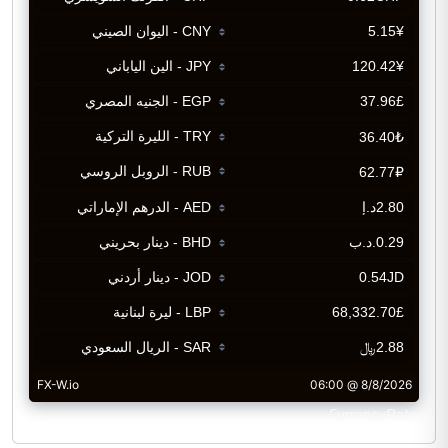
CurrencyRate