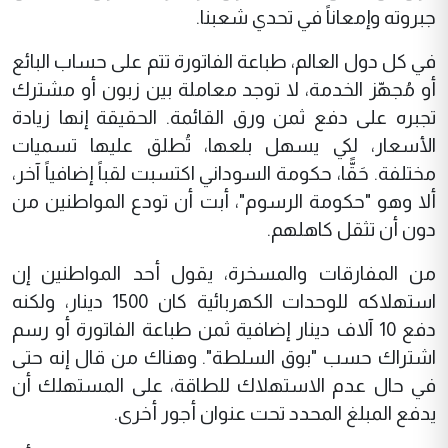
جبروته وإمعاناً في تحدي شعبنا.
في كل دول العالم، طباعة الفاتورة تتم على حساب البائع
أو مُجهّز الخدمة، لا توجد معاملة بين زبون أو مشترك
تجبره على دفع ثمن ورق القائمة. الحقيقة إنها زيادة
الأسعار، لكي يسهل بلعها، تُطلق عليها تسميات
مختلفة. حَقًّا، حكومة السوداني اكتسبت لقباً إضافياً آخر،
ألا وهو "حكومة الرسوم"، أبت أن تودع المواطنين من
دون أن تثقل كاهلهم.
من المفارقات والمسخرة، يقول أحد المواطنين إن
استهلاكه للوحدات الكهربائية كان 1500 دينار، ولكنه
دفع 10 آلاف دينار إضافية ثمن طباعة الفاتورة أو رسم
اشتراك حسب "بوق السلطة". وهناك من قال إنه حتى
في حال عدم الاستهلاك للطاقة، على المستهلك أن
يدفع المبلغ المحدد تحت عنوان أجور أخرى.