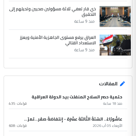
ذي قار تعفي ثلاثة مسؤولين صحيين وتحيلهم إلى
التحقيق
منذ 9 ساعة
العراق يرفع مستوى الجاهزية الأمنية ويعزز
الاستعداد القتالي
منذ 9 ساعة
المقالات
حتمية حصر السلاح المنفلت بيد الدولة العراقية
منذ 18 ساعة
قراءات :
435
عاشُورْاءُ.. السّنَةُ الثّالثةَ عشَرَة - إِنتفاضةُ صفَر…تمرّ...
الأربعاء 05 آب 2026
قراءات :
608