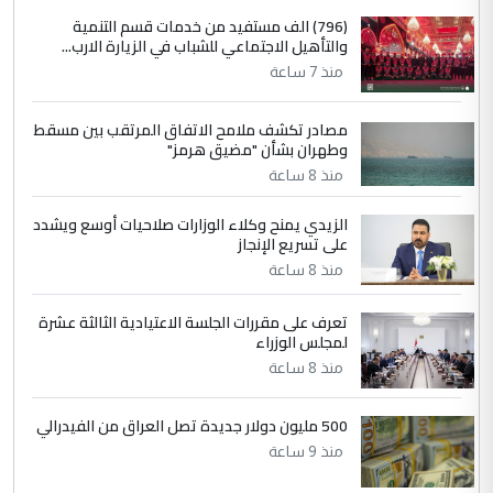
4
سردار
(796) الف مستفيد من خدمات قسم التنمية
والتأهيل الاجتماعي للشباب في الزيارة الارب...
التعليق : واحد من عصابة علي ماما يسقط
منذ 7 ساعة
جنسية الرافد الثالث للعراق ومن اصول عريقة
ابا فرات ...
مصادر تكشف ملامح الاتفاق المرتقب بين مسقط
الجواهري يرد على صدام حسين سل
الموضوع :
وطهران بشأن "مضيق هرمز"
مضجعيك يابن الزنا (نص كامل)
منذ 8 ساعة
الزيدي يمنح وكلاء الوزارات صلاحيات أوسع ويشدد
5
حيدر عاشور
على تسريع الإنجاز
التعليق : تحياتي لك استاذ حامدتركان. كلام
منذ 8 ساعة
دقيق ومسؤول؛ فالاستثمار الحقيقي للإنسان
وثروات البلد يعتمد على الكفاءة ...
تعرف على مقررات الجلسة الاعتيادية الثالثة عشرة
بين الإهمال واغتصاب الأرض.. بلاد
لمجلس الوزراء
الموضوع :
الرافدين تعاني الجفاف والتصحر!!
منذ 8 ساعة
500 مليون دولار جديدة تصل العراق من الفيدرالي
منذ 9 ساعة