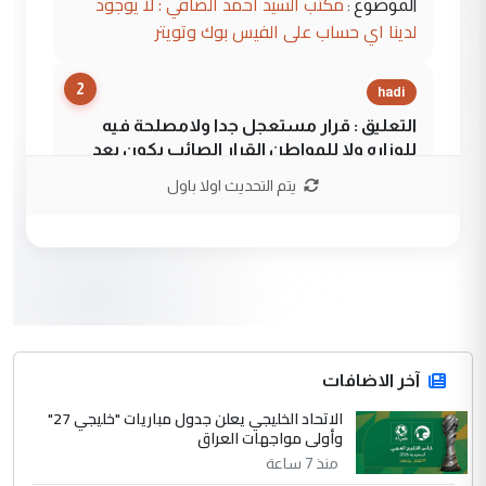
مكتب السيد احمد الصافي : لا يوجود
الموضوع :
لدينا اي حساب على الفيس بوك وتويتر
2
hadi
التعليق : قرار مستعجل جدا ولامصلحة فيه
للوزاره ولا للمواطن القرار الصائب يكون بعد
الاستماع للمدير ومغرفة ...
يتم التحديث اولا باول
وزير الصحة يعفي مدير مستشفى الكرخ
الموضوع :
العام في بغداد
3
سردار
التعليق : واحد من عصابة علي ماما يسقط
جنسية الرافد الثالث للعراق ومن اصول عريقة
ابا فرات ...
آخر الاضافات
الجواهري يرد على صدام حسين سل
الاتحاد الخليجي يعلن جدول مباريات "خليجي 27"
الموضوع :
وأولى مواجهات العراق
مضجعيك يابن الزنا (نص كامل)
منذ 7 ساعة