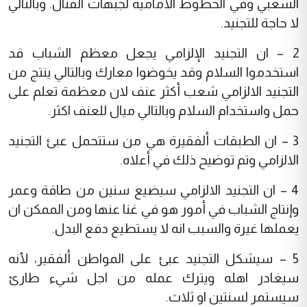
الشعبي وفي الخطوط الامامية لجبهات القتال. وبالتالي
لا حاجة للتجنيد.
2 – ان التجنيد الإلزامي يجعل معظم الشباب قد
استخدموا السلام وقد يخوضوا معارك وبالتالي ينتج من
التجنيد الالزامي شعب أكثر عنف لان معظمة تعلم على
حمل واستخدام السلام وبالتالي ميال للعنف اكثر.
3 – ان الطبقات ألفقيرة هي من ستتحمل عبئ التجنيد
الالزامي وتم توضيح ذلك في أعلاه.
4 – ان التجنيد الالزامي سيضيع سنين من طاقة وعمر
وإنتاج الشباب في أمور هو في غنا عنها ومن الممكن ان
يعملها غيرة والسبب انه لا يستطيع دفع البدل.
5 – سيشكل التجنيد عبئ على المواطن ألفقير، لأنه
سيغادر اهله ويترك عمله من اجل شيء طارئ
سيستمر لسنتين او ثلاث.