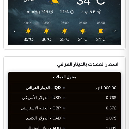
34°C
5.6 م\ث
21%
749
mmHg
10:00
09:00
08:00
07:00
06:00
05:00
‹
›
41°C
39°C
36°C
35°C
34°C
34°C
اسعار العملات بالدينار العراقي