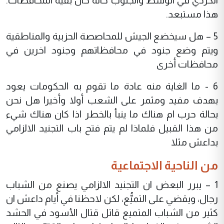
الكردي في الوسط والجنوب حاله حال بقية المحافظات.
هذا مستبعد.
5 – هل سيخضع الجيش للمحاصصة الحزبية والمناطقية
ويتم وضع جنود في محافظاتهم وجنود اخرين في
محافظات أخرى
6 - ما الغاية منه عادة ما تقوم به الحكومات يعود
بهدف مفيد ومثمر على الشعب أولا وأخيرا هل نحن
بحالة حرب ام هناك ما ينبأ بالخطر اذا كان هناك شيء
من هذا القبيل فلماذا لم يتم فتح باب التجنيد الالزامي
بداعش مثلا
من الناحية الاجتماعية
1 – يبرر البعض ان التجنيد الالزامي يصنع من الشباب
رجال، ويقضي على التميُّع، لكن لاحظنا في أيام داعش ان
كثير من الشباب المتميع قاتل قتال الأسود في الحشد