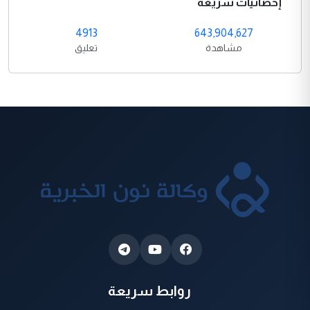
إحصائيات سريعة
4913
643,904,627
مشاهدة
تعليق
روابط سريعة