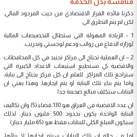
مناقشة بدل الخدمة
ذكرنا فائدة القرار الاقتصادي من حيث المردود المالي،
لكن لم يتم التطرق الى:
1 - الزيادة المهولة التي ستطال التخصيصات المالية
لوزارة الدفاع من رواتب ودعم لوجستي وتدريب.
2 – ان العملية تحتاج الى مراكز تجنيد في كل المحافظات
والاقضية كي تستطيع استيعاب الاعداد الكبيرة التي
ستراجع تلك المراكز. للعلم ان كل مركز يحتاج الى بناية،
واما يتم بناء تلك البناية او يتم ايجارها، وهذا يعني ان
البنايات ستكلف مبالغ ضخمة جدا.
ان عدد الاقضية في العراق هو 130 قضاء (5) وان تكاليف
البناية الواحدة يكون بحدود 500 مليون دينار، لذلك
سيكون المبلغ الكلي للبنايات فقط هو (65 مليار دينار)
اما في حالة ان تلك البنايات سيتم ايجارها لا بنائها،