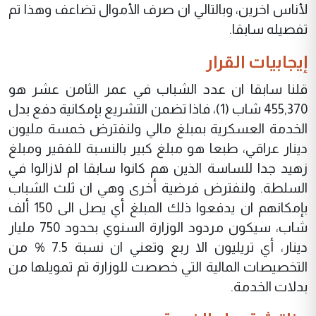
لأناس اخرين، وبالتالي ان صرف الأموال تضاعف وهذا تم
تفصيله سابقا.
إيجابيات القرار
قلنا سابقا ان عدد الشباب في عمر الثامن عشر هو
455,370 شاب (1)، فاذا تضمن التشريع بإمكانية دفع بدل
الخدمة العسكرية بمبلغ مالي ولنفترض خمسة مليون
دينار عراقي، طبعا هو مبلغ كبير بالنسبة للفقير ومبلغ
زهيد جدا للساسة الذين هم كانوا سابقا ام لازالوا في
السلطة. ولنفترض فرضية أخرى وهي ان ثلث الشباب
بإمكانهم ان يدفعوا ذلك المبلغ أي يصل الى 150 ألف
شاب، سيكون مردود الوزارة السنوي بحدود 750 مليار
دينار، أي تريليون الا ربع وتعني ان نسبة 7.5 % من
التخصيصات المالية التي خصصت للوزارة تم تمويلها من
بدلات الخدمة.