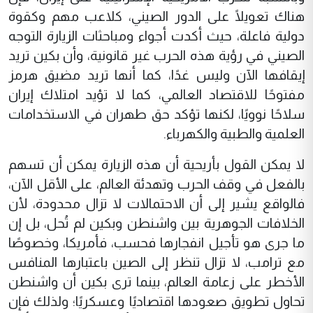
هناك تعويلًا على الدور الصيني، كلاعب مهم وكقوة
دولية فاعلة، حيث أكدت أجواء ومباحثات الزيارة التوجه
الصيني في رؤية هذه الحرب غير قانونية، وأن بكين تريد
إيقافها الآن وليس غدًا، كما أنها تريد مضيق هرمز
مفتوحًا للاقتصاد العالمي، كما لا تؤيد امتلاك إيران
سلاحًا نوويًا، لكنها تؤكد حق طهران في الاستخدامات
العلمية والطبية والكهرباء.
لا يمكن القول بأريحية أن هذه الزيارة يمكن أن تسهم
بالفعل في وقف الحرب وتهدئة العالم، على الأقل الآن،
فالواقع يشير إلى أن الاحتمالات لا تزال محدودة، لأن
الخلافات الجوهرية بين واشنطن وبكين لم تُحل، بل إن
ما جرى هو تأجيل انفجارها فحسب، فأمريكا، وخصوصًا
مع ترامب، لا تزال تنظر إلى الصين باعتبارها المنافس
الأخطر على زعامة العالم، بينما ترى بكين أن واشنطن
تحاول تطويق صعودها اقتصاديًا وعسكريًا؛ ولذلك فإن