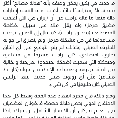
ما حدث في بكين يمكن وصفه بأنه "هدنة مصالح" أكثر
منه تحولًا إستراتيجيًا دائمًا، أكدت هذه النتيجة إشارات
دالة منها ما قاله ترامب عن أن (إيران هي التي أغلقت
مضيق هرمز) ولم يقل مثلا على سبيل الفكاهة
المصطنعة (مضيق ترامب)، كما قال إن الصين عرضت
مساعدتها في حل مشكلة هرمز، ولم يتطرق إلى جوابه
للطرف الصيني، وكذلك لم يتم التوقيع على أي اتفاق
تجاري- اقتصادي، كان ترامب مسرفاً في مشاعره
وضحكته التي سميت (ضحكة الضفدع) العريضة والخالية
من المشاعر، وقد وصفه أحد الإعلاميين بقوله (كان بلا
مشاعر) مثل أي روبوت صيني حديث، بينما الرئيس
الصيني كان طبيعيًا في كل شيء.
ومع ذلك، فإن مجرد انعقاد هذه القمة وسط كل هذا
الاحتقان الدولي يحمل دلالة مهمة؛ فالقوتان العظميان
في العالم تدركان أن الانفجار الشامل لن يترك رابحًا
حقيقيًا؛ ولهذا جاءت الحفاوة الصينية بترامب، كما جاءت