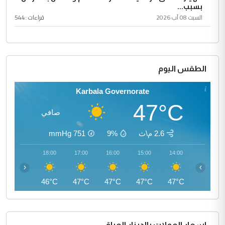
بسبب...
السبت 08 آب 2026
قراءات :
544
الطقس اليوم
Karbala Governorate
47°C
صافي
2.6 م\ث
9%
751
mmHg
19:00
18:00
17:00
16:00
15:00
14:00
‹
›
44°C
46°C
47°C
47°C
47°C
47°C
اسعار العملات بالدينار العراقي