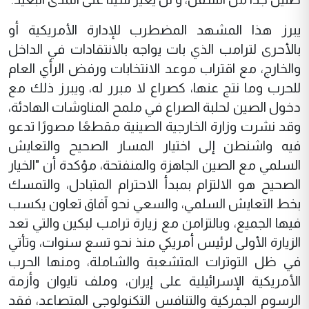
يبرز هذا المشهد المضطرب للإدارة الأمريكية أو
بالأحرى لترامب الذي بات يواجه بالانتقادات في الداخل
والخارج، مع اقتراب موعد الانتخابات ورفض الرأي العام
للحرب وما نتج عنها، كصراع لا مبرر له، ويبرز ذلك مع
دخول الصين لحلبة الصراع في ملمح المناوشات الهادئة،
وقد نشرت وزارة الخارجية الصينية مقطعًا مصورًا تدعو
فيه واشنطن إلى اختيار المسار الصحيح والتعايش
السلمي مع الصين الجاهزة والمنفتحة، مؤكدة أن "الخيار
الصحيح هو الالتزام بمبدأ الاحترام المتبادل، والتمسك
بخط التعايش السلمي، والسعي نحو آفاق تعاون يكسب
فيها الجميع، وبالتزامن مع زيارة ترامب لبكين والتي تعد
الزيارة الأولى لرئيس أمريكي منذ نحو تسع سنوات، وتأتي
في ظل التوترات المتشعبة والشاملة، ومنها الحرب
الأمريكية الإسرائيلية على إيران، وملف تايوان وأزمة
الرسوم الجمركية والتنافس التكنولوجي المتصاعد، فقد