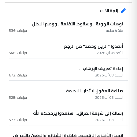
المقالات
توهات الهوية.. وسقوط الأقنعة.. ووهم البطل
منذ 4 ساعة
قراءات :
536
أنقذوا "الريل وحمد" من الرجم
الأحد 09 آب 2026
قراءات :
546
إعادة تعريف الإرهاب ..
السبت 08 آب 2026
قراءات :
672
صناعة العقول لا تُدار بالبصمة
السبت 08 آب 2026
قراءات :
528
رسالة إلى شيعة العراق.. استعدوا يرحمكم الله
السبت 08 آب 2026
قراءات :
573
انهيار الأخلاق الرقمية.. ظاهرة الشتائم والطعن بالأعراض