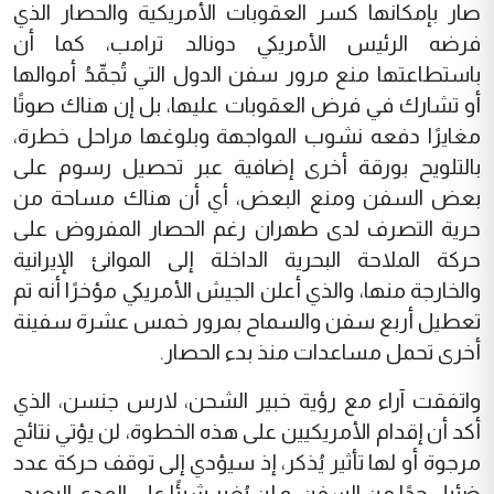
صار بإمكانها كسر العقوبات الأمريكية والحصار الذي
فرضه الرئيس الأمريكي دونالد ترامب، كما أن
باستطاعتها منع مرور سفن الدول التي تُجمِّدُ أموالها
أو تشارك في فرض العقوبات عليها، بل إن هناك صوتًا
مغايرًا دفعه نشوب المواجهة وبلوغها مراحل خطرة،
بالتلويح بورقة أخرى إضافية عبر تحصيل رسوم على
بعض السفن ومنع البعض، أي أن هناك مساحة من
حرية التصرف لدى طهران رغم الحصار المفروض على
حركة الملاحة البحرية الداخلة إلى الموانئ الإيرانية
والخارجة منها، والذي أعلن الجيش الأمريكي مؤخرًا أنه تم
تعطيل أربع سفن والسماح بمرور خمس عشرة سفينة
أخرى تحمل مساعدات منذ بدء الحصار.
واتفقت آراء مع رؤية خبير الشحن، لارس جنسن، الذي
أكد أن إقدام الأمريكيين على هذه الخطوة، لن يؤتي نتائج
مرجوة أو لها تأثير يُذكر، إذ سيؤدي إلى توقف حركة عدد
ضئيل جدًا من السفن، و لن يُغير شيئًا على المدى البعيد.