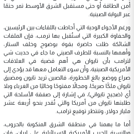
أمن الطاقة أو حتى مستقبل الشرق الأوسط تمر حتمًا
عبر البوابة الصينية.
ورغم الأجواء الودية التي أحاطت باللقاءات بين الرئيسين،
والحفاوة الكبيرة التي استُقبل بها ترمب، فإن الملفات
الشائكة ظلت حاضرة بقوة بوضوح وخلف الستار،
وأهمها بالنسبة للطرف الصيني ما جاء في حديث شي
لترامب بأن تايوان هي أهم قضية في العلاقات
الأمريكية الصينية، وأن سوء التعامل معها قد يؤدي إلى
صراع ووضع بالغ الخطورة، فالصين تريد تايون ومضيق
تايوان ملكًا صريحًا، ومجالاً مفتوحًا وخاليًا من الغرباء وبلا
أي (ضجيج تايواني)، في إشارة إلى صفقة الأسلحة التي
طلبتها تايوان من أمريكا والتي تُقدر بنحو أربعة عشر
مليار دولار، وتنتظر توقيع ترامب.
أما ما يهمنا في منطقة الشرق المنكوبة بالحروب،
وبالنسبة للحرب الأمريكية الإسرائيلية على إيران، فإن