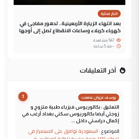
اخبار محلية
بعد انتهاء الزيارة الأربعينية.. تدهور مفاجئ في
كهرباء كربلاء وساعات الانقطاع تصل إلى أوجها
567 مشاهدة
--
منذ 5 ساعة
آخر التعليقات
1
يوسف غزوان عصمت
التعليق : بكالوريوس فيزياء طبية متزوج و
زوجتي أيضا بكالوريوس سكني بغداد أرغب في
إكمال دراستي داخل ...
السعودية توافق على الاستمرار في
الموضوع :
إعطاء 100 منحة دراسية للطلبة العراقيين في