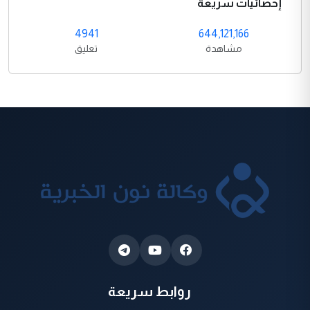
إحصائيات سريعة
4941
644,121,166
مشاهدة
تعليق
روابط سريعة