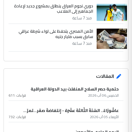
دوري نجوم العراق ينطلق بمشروع جديد لإعادة
الجماهير إلى الملاعب
منذ 7 ساعة
الأمن المصري يتحفظ على لواء شرطة عراقي
سابق بسبب مليار جنيه
منذ 7 ساعة
المقالات
حتمية حصر السلاح المنفلت بيد الدولة العراقية
الخميس 06 آب 2026
قراءات :
611
عاشُورْاءُ.. السّنَةُ الثّالثةَ عشَرَة - إِنتفاضةُ صفَر…تمرّ...
الأربعاء 05 آب 2026
قراءات :
732
اليوم الحادي والأربعون