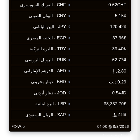
CurrencyRate