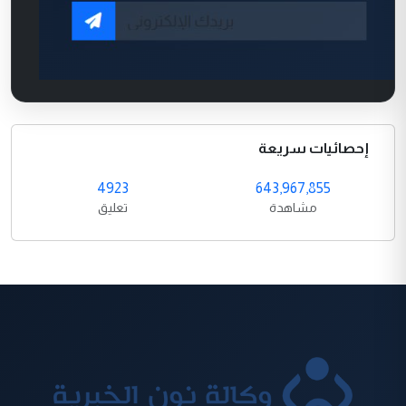
إحصائيات سريعة
4923
643,967,855
مشاهدة
تعليق