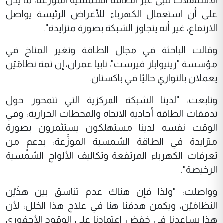
الاستهلاك تُلبى عبر الطاقة الشمسية الموزَّعة، ما يدل
على أن استعمال الكهرباء للأغراض الرئيسة يواصل
الارتفاع، غير أنه يتجاوز الشبكة بصورة متزايدة".
وقالت الباحثة في مجال الطاقة وتغير المناخ في
مؤسسة "رينيوابلز فيرست"، نابيا عمران، إن ثمة نظامَيْن
يعملان بالتوازي حاليًا في باكستان.
وتابعت: "لدينا الشبكة المركزية التي تتمحور حول
تدفقات الطاقة أحادية الاتجاه والمحطات الحرارية، وفي
الوقت نفسه لدينا مستهلكون يستثمرون بصورة
متزايدة في الطاقة الشمسية الموزَّعة، بدعمٍ من
تعرفات الكهرباء المرتفعة وتكاليف الألواح الشمسية
الرخيصة".
وواصلت: "ولذا فإن هناك عدم تناسق بين هذَيْن
النظامَيْن، ويكمن هدفنا هنا في علاج هذا الخلل، لأن
هذا يساعدنا في خفض اعتمادنا على الوقود الأحفوري