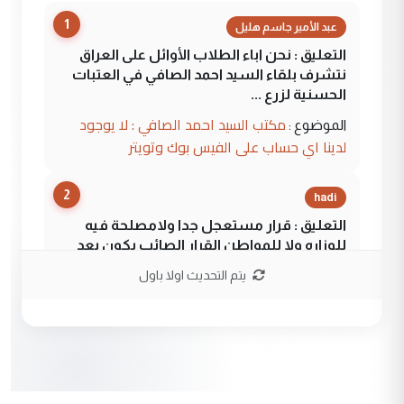
1
عبد الأمير جاسم هليل
التعليق : نحن اباء الطلاب الأوائل على العراق
نتشرف بلقاء السيد احمد الصافي في العتبات
الحسنية لزرع ...
مكتب السيد احمد الصافي : لا يوجود
الموضوع :
لدينا اي حساب على الفيس بوك وتويتر
2
hadi
التعليق : قرار مستعجل جدا ولامصلحة فيه
للوزاره ولا للمواطن القرار الصائب يكون بعد
الاستماع للمدير ومغرفة ...
يتم التحديث اولا باول
وزير الصحة يعفي مدير مستشفى الكرخ
الموضوع :
العام في بغداد
3
سردار
التعليق : واحد من عصابة علي ماما يسقط