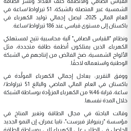
القياس الصافي والأنظمة خلف العداد ونشر الطاقة
الشمسية غير المتصلة بالشبكة، 51 تيراواط/ساعة في
العام المالي 2025، ليصل إجمالي توليد الكهرباء في
باكستان إلى مستوى قياسي عند 186 تيراواط/ساعة.
ونظام "القياس الصافي" آلية محاسبية تتيح لمستهلكي
الكهرباء، الذين يمتلكون أنظمة طاقة متجددة، مثل
الألواح الشمسية، ضخ الفائض من إنتاجهم في الشبكة
الوطنية واستعماله لاحقًا.
ووفق التقرير، يعادل إجمالي الكهرباء المولَّدة في
باكستان في العام المالي الماضي والبالغ 51 تيراواط/
ساعة، قرابة 46% من الكهرباء المزوَّدة بوساطة الشبكة
خلال المدة نفسها.
وقالت الباحثة في مجال الطاقة وتغير المناخ في
مؤسسة "رينيوابلز فيرست"، نابيا عمران، إن النمو الجديد
الحاصل في الطلب على الكهرباء يُلبى بوساطة الطاقة