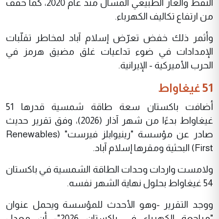
النفط والغاز الطبيعي المسال منذ عام 2020، كما خفّف
من ارتفاع تكاليف الكهرباء.
وأثمر ذلك خفض تعرّض إسلام آباد لمخاطر تقلّبات
الإمدادات في ضوء تداعيات غلق مضيق هرمز في
الحرب الأميركية - الإيرانية.
51 غيغاواط
أضافت باكستان سعة طاقة شمسية قدرها 51
غيغاواط بدءًا من شهر آذار (2026)، وفق تقرير حديث
صادر عن مؤسسة "رينيوابلز فيرست" (Renewables
First) البحثية ومقرها إسلام آباد.
ولامست واردات وحدات الطاقة الشمسية في باكستان
54 غيغاواط بحلول نهاية الشهر نفسه.
ووجد التقرير -وهو الأحدث للمؤسسة ويحمل عنوان
"مراجعة الكهرباء في باكستان 2026"- أن معدل