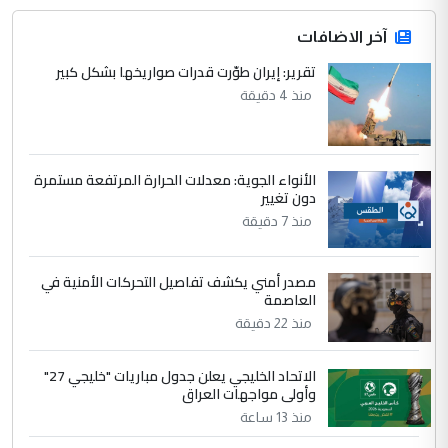
جنسية الرافد الثالث للعراق ومن اصول عريقة
ابا فرات ...
آخر الاضافات
الجواهري يرد على صدام حسين سل
تقرير: إيران طوّرت قدرات صواريخها بشكل كبير
الموضوع :
مضجعيك يابن الزنا (نص كامل)
منذ 4 دقيقة
4
سردار
الأنواء الجوية: معدلات الحرارة المرتفعة مستمرة
التعليق : واحد من عصابة علي ماما يسقط
دون تغيير
جنسية الرافد الثالث للعراق ومن اصول عريقة
منذ 7 دقيقة
ابا فرات ...
الجواهري يرد على صدام حسين سل
الموضوع :
مضجعيك يابن الزنا (نص كامل)
مصدر أمني يكشف تفاصيل التحركات الأمنية في
العاصمة
منذ 22 دقيقة
5
حيدر عاشور
التعليق : تحياتي لك استاذ حامدتركان. كلام
الاتحاد الخليجي يعلن جدول مباريات "خليجي 27"
وأولى مواجهات العراق
دقيق ومسؤول؛ فالاستثمار الحقيقي للإنسان
وثروات البلد يعتمد على الكفاءة ...
منذ 13 ساعة
بين الإهمال واغتصاب الأرض.. بلاد
الموضوع :