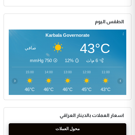
الطقس اليوم
Karbala Governorate
43°C
صافي
6 م\ث
12%
750
mmHg
16:00
15:00
14:00
13:00
12:00
11:00
‹
›
46°C
46°C
46°C
46°C
45°C
43°C
اسعار العملات بالدينار العراقي