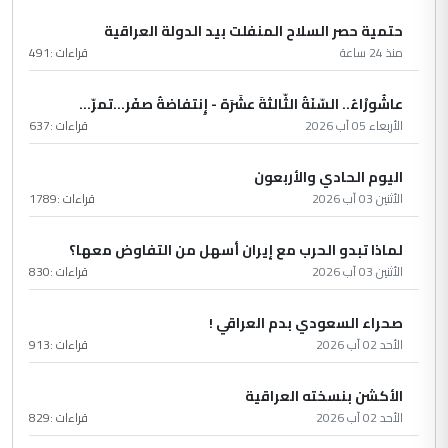
حتمية حصر السلاح المنفلت بيد الدولة العراقية
منذ 24 ساعة
قراءات :
491
عاشُورْاءُ.. السّنَةُ الثّالثةَ عشَرَة - إِنتفاضةُ صفَر…تمرّ...
الأربعاء 05 آب 2026
قراءات :
637
اليوم الحادي والأربعون
الأثنين 03 آب 2026
قراءات :
1789
لماذا تبدو الحرب مع إيران أسهل من التفاوض معها؟
الأثنين 03 آب 2026
قراءات :
830
صحراء السعودي بدم العراقي !
الأحد 02 آب 2026
قراءات :
913
الأكشن بنسخته العراقية
الأحد 02 آب 2026
قراءات :
829