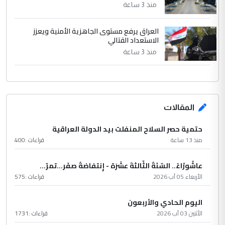
منذ 3 ساعة
العراق يرفع مستوى الجاهزية الأمنية ويعزز
الاستعداد القتالي
منذ 3 ساعة
المقالات
حتمية حصر السلاح المنفلت بيد الدولة العراقية
منذ 13 ساعة
قراءات :
400
عاشُورْاءُ.. السّنَةُ الثّالثةَ عشَرَة - إِنتفاضةُ صفَر…تمرّ...
الأربعاء 05 آب 2026
قراءات :
575
اليوم الحادي والأربعون
الأثنين 03 آب 2026
قراءات :
1731