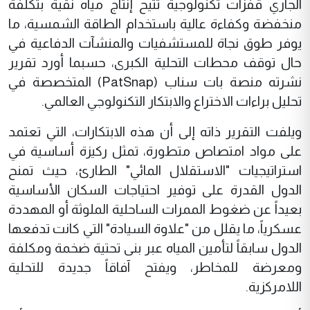
الجاري قفزات تكنولوجية تتيح إنتاج مياه نقية بتكلفة
منخفضة وكفاءة عالية باستخدام الطاقة الشمسية، ما
يوفر طوق نجاة للمستشفيات والمنشآت الدفاعية في
حال توقف محطات التحلية الكبرى، حسبما أورد تقرير
نشرته منصة بات سناب (PatSnap) المتخصصة في
تحليل براءات الاختراع والابتكار التكنولوجي العالمي.
ويلفت التقرير ذاته إلى أن هذه الابتكارات، التي تعتمد
على مواد امتصاص متطورة، تمثل ركيزة أساسية في
استراتيجيات "الاستقلال المائي" الطارئ، حيث تمنح
الدول القدرة على توفير احتياجات السكان الأساسية
بعيداً عن ضغوط الممرات الساحلية الملوثة أو المهددة
عسكرياً، ما يقلل من "علاوة السيادة" التي كانت تدفعها
الدول سابقاً لتأمين المياه عبر بنى تحتية ضخمة ومكلفة
ومعرضة للمخاطر، ويفتح آفاقاً جديدة للتحلية
اللامركزية.