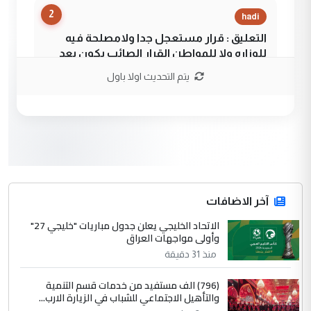
2
hadi
التعليق : قرار مستعجل جدا ولامصلحة فيه
للوزاره ولا للمواطن القرار الصائب يكون بعد
الاستماع للمدير ومغرفة ...
يتم التحديث اولا باول
وزير الصحة يعفي مدير مستشفى الكرخ
الموضوع :
العام في بغداد
3
سردار
التعليق : واحد من عصابة علي ماما يسقط
جنسية الرافد الثالث للعراق ومن اصول عريقة
ابا فرات ...
آخر الاضافات
الجواهري يرد على صدام حسين سل
الاتحاد الخليجي يعلن جدول مباريات "خليجي 27"
الموضوع :
وأولى مواجهات العراق
مضجعيك يابن الزنا (نص كامل)
منذ 31 دقيقة
4
سردار
(796) الف مستفيد من خدمات قسم التنمية
والتأهيل الاجتماعي للشباب في الزيارة الارب...
التعليق : واحد من عصابة علي ماما يسقط