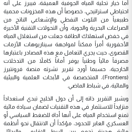
أما خيار تحلية المياه الجوفية العميقة، فيبرز على أنه
احتياطي استراتيجي، خصوصاً أن هذه المخزونات محمية
طبيعياً من التلوث النفطي والإشعاعي الناتج من
الصراعات البحرية والجوية، وأن التحولات التقنية الأخيرة
في خفض استهلاك الطاقة جعلت من استغلال المياه
الأحفورية أمراً ممكناً لمواجهة سيناريوهات الأزمات
القصوى، حيث يجري التعامل مع هذه المصادر باعتبارها
مصرفاً مائياً وطنياً يوفر أماناً كاملاً من التدخلات
الخارجية، حسبما أورد تقرير نشرته منصة فرونتيرز
(Frontiers)، المتخصصة في الأبحاث العلمية والبيئية
والمائية، في شباط الماضي.
ويشير التقرير ذاته إلى أن دول الخليج تبدي استعداداً
متزايداً للاستثمار في هذه التقنيات لضمان سيادة مائية
تمنع استخدام المياه على أنها أداة للضغط السياسي أو
العسكري العابر للحدود، مؤكداً أن الانتقال نحو أنظمة
مائية هجينة تجمع بين الربط الإقليمي والبدائل