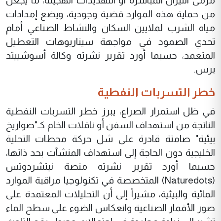
مرمى النيران المباشرة أو التهديدات الهجينة، ما يجعل
من حماية هذه الموارد قضية وجودية، ويضع إمدادات
مياه الشرب لملايين السكان والنشاط الصناعي أمام
تحدي الصمود في مواجهة سيناريوهات التعطيل
المتعمد، حسبما أورد تقرير نشرته وكالة أسوشييتد
برس.
خطر التسربات النفطية
في ظل استمرار الصراع، يبرز خطر التسربات النفطية
الناتجة من استهداف السفن أو ناقلات الخام كـ"صواريخ
بيئية" صامتة قادرة على شل حركة محطات التحلية
الخليجية دون الحاجة إلى استهداف المنشآت بحد ذاتها،
حسبما أورد تقرير نشرته منصة نيتشردوتس
(Naturedots) المتخصصة في تكنولوجيا مراقبة الموارد
المائية والبيئية، مشيراً إلى أن التحليلات المعتمدة على
صور الأقمار الصناعية وانعكاس الضوء على سطح الماء