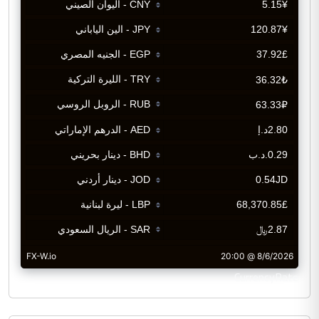
CurrencyRate