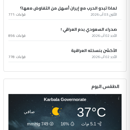
لماذا تبدو الحرب مع إيران أسهل من التفاوض معها؟
الأثنين 03 آب 2026
قراءات :
771
صحراء السعودي بدم العراقي !
الأحد 02 آب 2026
قراءات :
856
الأكشن بنسخته العراقية
الأحد 02 آب 2026
قراءات :
778
الطقس اليوم
Karbala Governorate
37°C
صافي
5.1 م\ث
16%
749
mmHg