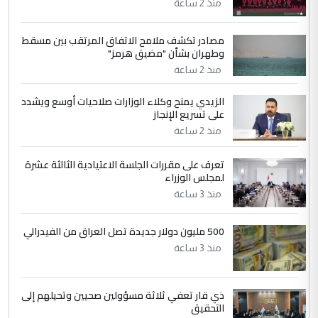
منذ 2 ساعة
جنسية الرافد الثالث للعراق ومن اصول عريقة
ابا فرات ...
مصادر تكشف ملامح الاتفاق المرتقب بين مسقط
الجواهري يرد على صدام حسين سل
الموضوع :
وطهران بشأن "مضيق هرمز"
مضجعيك يابن الزنا (نص كامل)
منذ 2 ساعة
الزيدي يمنح وكلاء الوزارات صلاحيات أوسع ويشدد
5
حيدر عاشور
على تسريع الإنجاز
التعليق : تحياتي لك استاذ حامدتركان. كلام
منذ 2 ساعة
دقيق ومسؤول؛ فالاستثمار الحقيقي للإنسان
وثروات البلد يعتمد على الكفاءة ...
تعرف على مقررات الجلسة الاعتيادية الثالثة عشرة
بين الإهمال واغتصاب الأرض.. بلاد
لمجلس الوزراء
الموضوع :
الرافدين تعاني الجفاف والتصحر!!
منذ 3 ساعة
500 مليون دولار جديدة تصل العراق من الفيدرالي
منذ 3 ساعة
ذي قار تعفي ثلاثة مسؤولين صحيين وتحيلهم إلى
التحقيق