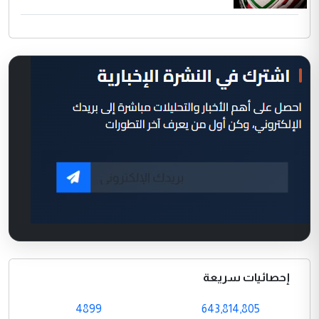
إحصائيات سريعة
4899
643,814,805