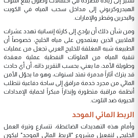
تشير إلى زيادة مطردة في احتمالات وصول بقع التلوث
الهيدروكربوني إلى مداخل سحب المياه في الكويت
والبحرين وقطر والإمارات.
ومن شأن ذلك أن يؤدي إلى كارثة إنسانية تهدد عشرات
الملايين الذين يعتمدون على مياه الخليج، خصوصاً أن
الطبيعة شبه المغلقة للخليج العربي تجعل من عمليات
تنقية المياه من الملوثات النفطية عملية معقدة
وطويلة الأمد، ما يعني، بحسب التقرير ذاته، أن أي حادث
قد يترك آثاراً مدمرة تمتد لسنوات، وهو ما يحوّل الأمن
المائي من مجرد خدمة مرافق إلى ساحة دفاعية تتطلب
أنظمة مراقبة متطورة وإنذاراً مبكراً لحماية الإمدادات
الحيوية ضد التلوث.
الربط المائي الموحد
وأمام هذه التهديدات الضاغطة، تتسارع وتيرة العمل
الخليجي لتفعيل مشروع "الربط المائي الموحد" ليكون