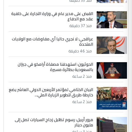
منذ 35 دقيقة
إعطاء 100 منحة دراسية للطلبة العراقيين في
جامعاتها سنويا
القبض على مدير عام في وزارة التجارة على خلفية
عقد مع الدفاع
منذ 37 دقيقة
5
عبد الأمير جاسم هليل
التعليق : نحن اباء الطلاب الأوائل على العراق
عراقجي: لا نجري حاليا أي مفاوضات مع الولايات
المتحدة
نتشرف بلقاء السيد احمد الصافي في العتبات
الحسنية لزرع ...
منذ 46 دقيقة
مكتب السيد احمد الصافي : لا يوجود
الموضوع :
الحوثيون: استهدفنا مصفاة أرامكو في جيزان
لدينا اي حساب على الفيس بوك وتويتر
بالسعودية بطائرة مسيرة
منذ 2 ساعة
البيان الختامي لمؤتمر الأربعين الدولي العاشر يضع
خارطة طريق لتطوير الزيارة الملي...
منذ 2 ساعة
مرور أربيل: رسوم تظليل زجاج السيارات تصل إلى
مليون دينار
منذ 3 ساعة