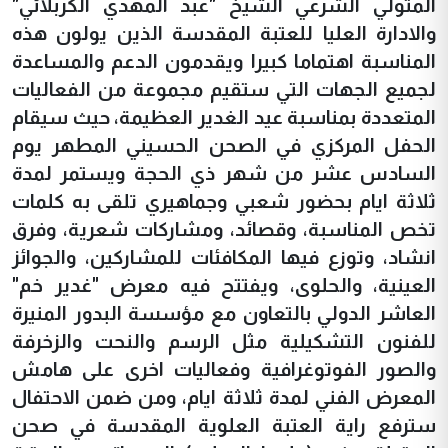
المتولي الشرعي الشيخ "عبد المهدي الكربلائي"
والادارة العليا للعتبة المقدسة الذين يولون هذه
المناسبة اهتماما كبيرا ويقدمون الدعم والمساعدة
لجميع الجهات التي ستقيم مجموعة من الفعاليات
المتعددة بمناسبة عيد الغدير العظيمة، حيث سيقام
الحفل المركزي في الصحن الحسيني المطهر يوم
السادس عشر من شهر ذي الحجة ويستمر لمدة
ثلاثة ايام بحضور شعبي وجماهيري تلقى به كلمات
تخص المناسبة، وقصائد، ومشاركات شعرية، وفرق
انشاد، وتوزع فيها المكافئات للمشاركين، والجوائز
العينية، والحلوى، ويفتتح فيه معرض "غدير خم"
العاشر الدولي بالتعاون مع مؤسسة البدور المنيرة
للفنون التشكيلية مثل الرسم والنحت والزخرفة
والصور الفوتوغرافية وفعاليات اخرى على هامش
المعرض الفني لمدة ثلاثة ايام، ومن ضمن الاحتفال
سترفع راية العتبة العلوية المقدسة في صحن