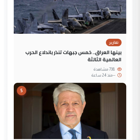
تقارير
بينها العراق.. خمس جبهات تنذر باندلاع الحرب
العالمية الثالثة
738 مشاهدة
--
منذ 24 ساعة
5