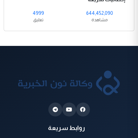
4999
644,452,090
مشاهدة
تعليق
روابط سريعة