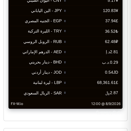
CurrencyRate