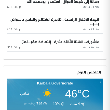
رسالة إلى شيعة العراق.. استعدوا يرحمكم الله
منذ 21 ساعة
قراءات :
453
انهيار الأخلاق الرقمية.. ظاهرة الشتائم والطعن بالأعراض
بسبب...
منذ 21 ساعة
قراءات :
431
عاشُورْاءُ.. السّنَةُ الثّالثةَ عشَرَة - إِنتفاضةُ صفَر…تمرّ...
منذ 24 ساعة
قراءات :
341
الطقس اليوم
Karbala Governorate
46°C
صافي
4 م\ث
10%
749
mmHg