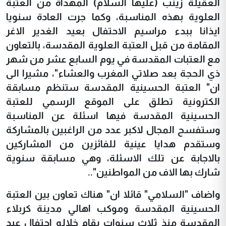
العقيلة زينب (عليها السلام) المهداة من العتبة
العلوية بهذه المناسبة، وكما جرت العادة سنويا
ايذانا ببدء مراسيم الاحتفال بعيد الغدير الاغر
المقامة من قبل العتبة العلوية المقدسة، بالتعاون
مع العتبات المقدسة في يوم السابع عشر من شهر
ذي الحجة بعد صلاتي المغرب والعشاء"، مشيرا الى
ان" العتبة الحسينية المقدسة ستنظم مسابقة
الكترونية تطلق على الموقع الرسمي للعتبة
الحسينية المقدسة فيها اسئلة عن المناسبة
وستفسح المجال لاكبر عدد من الراغبين بالمشاركة
وستقدم هدايا عينية للفائزين من المشاركين
بالاجابة عن تلك الاسئلة، وهي مسابقة سنوية
شارك بها الاف من المواطنين"..
واضاف "السلامي" قائلا ان" هناك تعاون بين العتبة
الحسينية المقدسة وموكب اهالي مدينة كربلاء
المقدسة منذ ثلاث سنوات يقام خلاله احتفال عيد