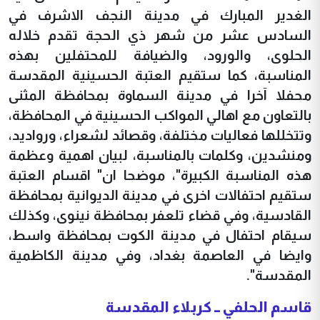
الغدير المبارك في مدينة النجف الاشرف في
السادس عشر من شهر ذي الحجة تقدم خلاله
الحلوى، والورود، والضيافة للمحتفلين بهذه
المناسبة، كما ستقيم العتبة الحسينية المقدسة
محفلا آخرا في مدينة السماوة بمحافظة المثنى
بالتعاون مع اهالي المواكب الحسينية في المحافظة،
وتتخللها فعاليات مختلفة، وقصائد لشعراء، ورواديد،
ومنشدين، وكلمات بالمناسبة، لبيان اهمية وعظمة
هذه المناسبة الكبيرة"، موضحا ان" اقسام العتبة
ستقيم احتفالات اخرى في مدينة الديوانية بمحافظة
القادسية، وفي قضاء تلعفر بمحافظة نينوى، وكذلك
سيقام احتفال في مدينة الكوت بمحافظة واسط،
وايضا في العاصمة بغداد، وفي مدينة الكاظمية
المقدسة".
قاسم الحلفي ــ كربلاء المقدسة