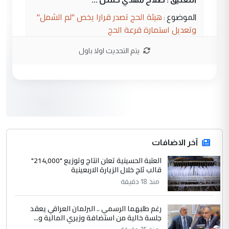
هيئة الحج تصدر قرارا يخص "لم الشمل"
الموضوع :
وتعديل استمارة قرعة الحج
يتم التحديث اولا باول
3
hadi
التعليق : تحيه اخويه حسينيه اي انسان مهما
كان محدود المعرفه بتفاصيل احداث المنطقه
يقول بما لايقبل ...
أردوغان يؤكد ان اتفاقية مكة للدفاع
الموضوع :
المشترك لا تستهدف أية دولة ومفتوحة لانضمام
الدول الشقيقة
آخر الاضافات
العتبة الحسينية تعلن انتاج وتوزيع "214,000"
4
قالب ثلج خلال الزيارة الاربعينية
يوسف غزوان عصمت
منذ 18 دقيقة
التعليق : بكالوريوس فيزياء طبية متزوج و
زوجتي أيضا بكالوريوس سكني بغداد أرغب في
إكمال دراستي داخل ...
رغم طلبهما الرسمي .. البرلمان العراقي يعقد
جلسة خالية من استضافة وزيري المالية و...
السعودية توافق على الاستمرار في
الموضوع :