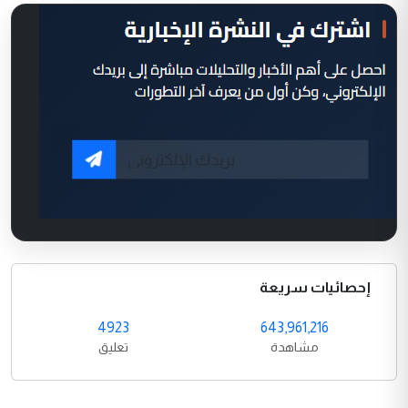
إحصائيات سريعة
4923
643,961,216
مشاهدة
تعليق