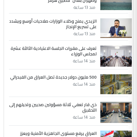
وطهران بشأن "مضيق هرمز"
مضجعيك يابن الزنا (نص كامل)
منذ 13 ساعة
الزيدي يمنح وكلاء الوزارات صلاحيات أوسع ويشدد
5
حيدر عاشور
على تسريع الإنجاز
التعليق : تحياتي لك استاذ حامدتركان. كلام
منذ 13 ساعة
دقيق ومسؤول؛ فالاستثمار الحقيقي للإنسان
وثروات البلد يعتمد على الكفاءة ...
تعرف على مقررات الجلسة الاعتيادية الثالثة عشرة
بين الإهمال واغتصاب الأرض.. بلاد
لمجلس الوزراء
الموضوع :
الرافدين تعاني الجفاف والتصحر!!
منذ 14 ساعة
500 مليون دولار جديدة تصل العراق من الفيدرالي
منذ 14 ساعة
ذي قار تعفي ثلاثة مسؤولين صحيين وتحيلهم إلى
التحقيق
منذ 14 ساعة
العراق يرفع مستوى الجاهزية الأمنية ويعزز