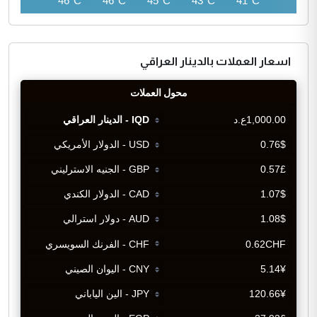
46°C
46°C
46°C
45°C
43°C
41°C
اسعار العملات بالدينار العراقي