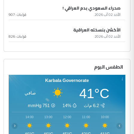
صحراء السعودي بدم العراقي !
الأحد 02 آب 2026
قراءات :
907
الأكشن بنسخته العراقية
الأحد 02 آب 2026
قراءات :
826
الطقس اليوم
Karbala Governorate
41°C
صافي
6.2 م\ث
14%
751
mmHg
15:00
14:00
13:00
12:00
11:00
10:00
‹
›