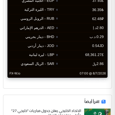
CurrencyRate
اقرأ أيضاً
الاتحاد الخليجي يعلن جدول مباريات "خليجي 27"