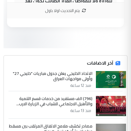
للوزاره ولا للمواطن القرار الصائب يكون بعد
الاستماع للمدير ومغرفة ...
يتم التحديث اولا باول
وزير الصحة يعفي مدير مستشفى الكرخ
الموضوع :
العام في بغداد
3
سردار
التعليق : واحد من عصابة علي ماما يسقط
جنسية الرافد الثالث للعراق ومن اصول عريقة
ابا فرات ...
آخر الاضافات
الجواهري يرد على صدام حسين سل
الاتحاد الخليجي يعلن جدول مباريات "خليجي 27"
الموضوع :
وأولى مواجهات العراق
مضجعيك يابن الزنا (نص كامل)
منذ 12 ساعة
4
سردار
(796) الف مستفيد من خدمات قسم التنمية
والتأهيل الاجتماعي للشباب في الزيارة الارب...
التعليق : واحد من عصابة علي ماما يسقط
منذ 13 ساعة
جنسية الرافد الثالث للعراق ومن اصول عريقة
ابا فرات ...
مصادر تكشف ملامح الاتفاق المرتقب بين مسقط
الجواهري يرد على صدام حسين سل
الموضوع :