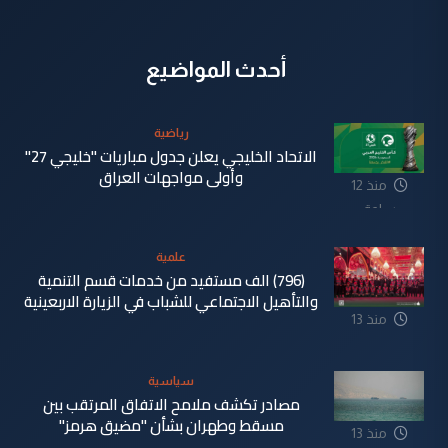
أحدث المواضيع
رياضية
الاتحاد الخليجي يعلن جدول مباريات "خليجي 27"
وأولى مواجهات العراق
منذ 12
ساعة
علمية
(796) الف مستفيد من خدمات قسم التنمية
والتأهيل الاجتماعي للشباب في الزيارة الاربعينية
منذ 13
ساعة
سياسية
مصادر تكشف ملامح الاتفاق المرتقب بين
مسقط وطهران بشأن "مضيق هرمز"
منذ 13