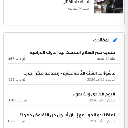
الاستعداد القتالي
منذ 14 ساعة
المقالات
حتمية حصر السلاح المنفلت بيد الدولة العراقية
منذ 24 ساعة
قراءات :
487
عاشُورْاءُ.. السّنَةُ الثّالثةَ عشَرَة - إِنتفاضةُ صفَر…تمرّ...
الأربعاء 05 آب 2026
قراءات :
633
اليوم الحادي والأربعون
الأثنين 03 آب 2026
قراءات :
1786
لماذا تبدو الحرب مع إيران أسهل من التفاوض معها؟
الأثنين 03 آب 2026
قراءات :
827