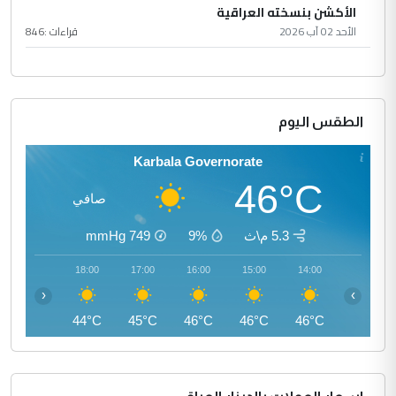
الأكشن بنسخته العراقية
الأحد 02 آب 2026
قراءات :
846
الطقس اليوم
Karbala Governorate
46°C
صافي
5.3 م\ث
9%
749
mmHg
19:00
18:00
17:00
16:00
15:00
14:00
‹
›
42°C
44°C
45°C
46°C
46°C
46°C