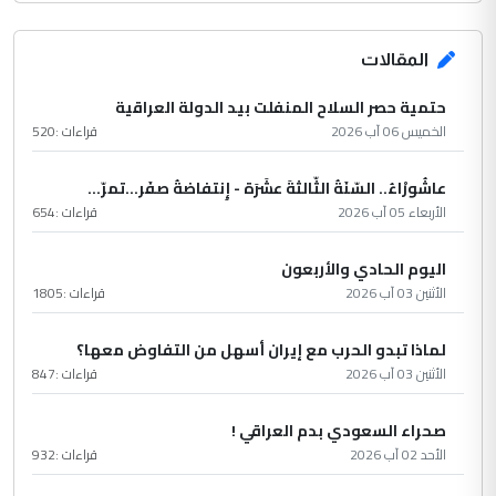
المقالات
حتمية حصر السلاح المنفلت بيد الدولة العراقية
الخميس 06 آب 2026
قراءات :
520
عاشُورْاءُ.. السّنَةُ الثّالثةَ عشَرَة - إِنتفاضةُ صفَر…تمرّ...
الأربعاء 05 آب 2026
قراءات :
654
اليوم الحادي والأربعون
الأثنين 03 آب 2026
قراءات :
1805
لماذا تبدو الحرب مع إيران أسهل من التفاوض معها؟
الأثنين 03 آب 2026
قراءات :
847
صحراء السعودي بدم العراقي !
الأحد 02 آب 2026
قراءات :
932