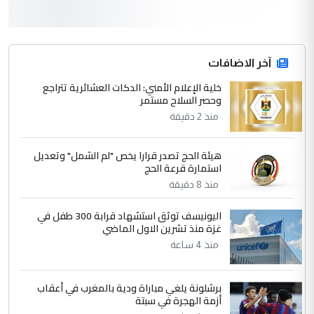
3
سردار
التعليق : واحد من عصابة علي ماما يسقط
جنسية الرافد الثالث للعراق ومن اصول عريقة
ابا فرات ...
آخر الاضافات
الجواهري يرد على صدام حسين سل
خلية الإعلام الأمني: الدكات العشائرية تتراجع
الموضوع :
وحصر السلاح مستمر
مضجعيك يابن الزنا (نص كامل)
منذ 2 دقيقة
4
سردار
هيئة الحج تصدر قرارا يخص "لم الشمل" وتعديل
التعليق : واحد من عصابة علي ماما يسقط
استمارة قرعة الحج
جنسية الرافد الثالث للعراق ومن اصول عريقة
منذ 8 دقيقة
ابا فرات ...
الجواهري يرد على صدام حسين سل
اليونيسف توثق استشهاد قرابة 300 طفل في
الموضوع :
غزة منذ تشرين الاول الماضي
مضجعيك يابن الزنا (نص كامل)
منذ 4 ساعة
5
حيدر عاشور
برشلونة يلغي مباراة ودية بالمغرب في أعقاب
التعليق : تحياتي لك استاذ حامدتركان. كلام
أزمة الهجرة في سبتة
دقيق ومسؤول؛ فالاستثمار الحقيقي للإنسان