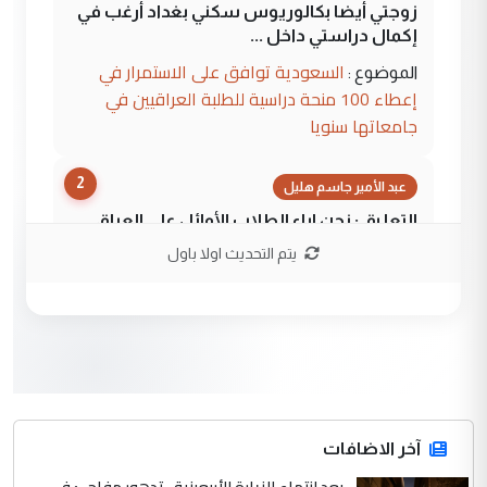
زوجتي أيضا بكالوريوس سكني بغداد أرغب في
إكمال دراستي داخل ...
السعودية توافق على الاستمرار في
الموضوع :
إعطاء 100 منحة دراسية للطلبة العراقيين في
جامعاتها سنويا
2
عبد الأمير جاسم هليل
التعليق : نحن اباء الطلاب الأوائل على العراق
نتشرف بلقاء السيد احمد الصافي في العتبات
يتم التحديث اولا باول
الحسنية لزرع ...
مكتب السيد احمد الصافي : لا يوجود
الموضوع :
لدينا اي حساب على الفيس بوك وتويتر
3
hadi
التعليق : قرار مستعجل جدا ولامصلحة فيه
آخر الاضافات
للوزاره ولا للمواطن القرار الصائب يكون بعد
الاستماع للمدير ومغرفة ...
بعد انتهاء الزيارة الأربعينية.. تدهور مفاجئ في