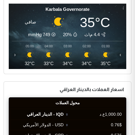
Karbala Governorate
35°C
صافي
4.4 م\ث
20%
749
mmHg
06:00
05:00
04:00
03:00
02:00
01:00
‹
›
32°C
32°C
33°C
34°C
34°C
35°C
اسعار العملات بالدينار العراقي