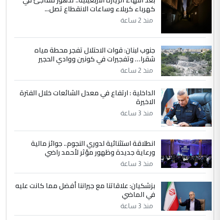
كهرباء كربلاء وساعات الانقطاع تصل...
وزير الصحة يعفي مدير مستشفى الكرخ
الموضوع :
العام في بغداد
منذ 2 ساعة
جنوب لبنان: قوات الاحتلال تفجر محطة مياه
4
سردار
شقرا… وتفجيرات في كونين ووادي الحجير
التعليق : واحد من عصابة علي ماما يسقط
منذ 2 ساعة
جنسية الرافد الثالث للعراق ومن اصول عريقة
ابا فرات ...
الداخلية : ارتفاع في معدل الشائعات خلال الفترة
الاخيرة
الجواهري يرد على صدام حسين سل
الموضوع :
مضجعيك يابن الزنا (نص كامل)
منذ 3 ساعة
انطلاقة استثنائية لدوري النجوم.. جوائز مالية
5
سردار
ورعاية جديدة وظهور مؤثر لأحمد راضي
التعليق : واحد من عصابة علي ماما يسقط
منذ 3 ساعة
جنسية الرافد الثالث للعراق ومن اصول عريقة
ابا فرات ...
بزشكيان: علاقاتنا مع جيراننا أفضل مما كانت عليه
في الماضي
الجواهري يرد على صدام حسين سل
الموضوع :
مضجعيك يابن الزنا (نص كامل)
منذ 3 ساعة