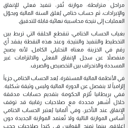
مراحل مترابطة: موازنة تُقر، تنفيذ فعلي للإنفاق
والإيرادات، ثم حساب ختامي يُغلق السنة المالية ويحوّل
العمليات إلى نتيجة محاسبية نهائية قابلة للتدقيق.
بغياب الحساب الختامي، تنقطع الحلقة التي تربط بين
التخطيط والتنفيذ والنتيجة. وعند هذه النقطة يفقد أي
رقم في الخزينة معناه التحليلي الكامل، لأنه يصبح
منفصلاً عن سجل الإنفاق الفعلي والالتزامات غير
المسددة والانحراف بين التخصيص والصرف.
في الأنظمة المالية المستقرة، يُعد الحساب الختامي جزءاً
إلزامياً لا ينفصل عن الدورة المالية وليس وثيقة شكلية.
ففي بريطانيا تُلزم الحكومة بتقديم حسابات مدققة
خلال أشهر محددة مع صلاحيات رقابية قد توقف
الإنفاق عند التأخير، وفي ألمانيا يُعتبر الحساب الختامي
أساس الموازنة التالية ولا تُعتمد الموازنة الجديدة دون
إغلاقه، بينما تمنح القوانين في كندا صلاحيات حجب