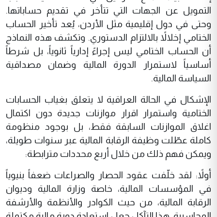
التمويل عن الجهات التي تتأخر في تقديم حساباتها.
وحتى في دول إقليمية مثل الأردن، يُعد تأخير الحساب
الختامي إخلالاً بالالتزام الدستوري. وتكشف هذه النماذج
أن الحساب الختامي ليس إجراءً إدارياً ثانوياً، بل شرطاً
أساسياً لاستمرار الدورة المالية وضمان مصداقية
السياسة المالية.
الإشكال في الحالة العراقية لا يتعلق بغياب الحسابات
الختامية واستمرار اقرار موازنات جديدة دون اكتمال
اغلاق الموازنات السابقة فقط، بل بوجود منظومة
كاملة عطّلت وظيفة الرقابة المالية عبر سنوات طويلة،
ويمكن فهم ذلك من خلال أربع محددات مترابطة:
أولاً: لقد خلّفت عقود الحصار والصراعات ضعفاً بنيوياً
في المؤسسات المالية، خاصة وزارة المالية وديوان
الرقابة المالية، من حيث الكوادر والأنظمة والأرشفة
المحاسبية. هذا التآكل جعل استعادة دورة مالية مكتملة