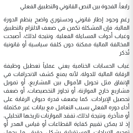
رابعاً: الفجوة بين النص القانوني والتطبيق الفعلي
رغم وجود إطار قانوني ودستوري واضح ينظم الدورة
المالية، فإن المشكلة تكمن في ضعف الالتزام بالتطبيق
وغياب أدوات المساءلة الفعلية. ونتيجة لذلك، أصبحت
المخالفة المالية ممكنة دون كلفة سياسية أو قانونية
تُذكر
غياب الحسابات الختامية يعني عملياً تعطيل وظيفة
الرقابة المالية للدولة، لأنه يمنع كشف الانحرافات في
الإنفاق مثل تحويل الأموال بين المشاريع، أو تمويل
مشاريع خارج الموازنة، أو تجاوز التخصيصات، أو ضعف
تحصيل الإيرادات. كما يضعف قدرة ديوان الرقابة على
أداء دوره الفعلي بسبب التعامل مع بيانات غير مكتملة
أو متأخرة. ونتيجة لذلك، تفقد الموازنات تاريخها التحليلي،
إذ لا يمكن تقييم كفاءة القطاعات أو قياس الهدر أو
توجيه الإيرادات المستقبلية بشكل دقيق، ما يجعل