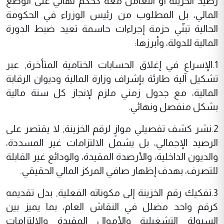
رصيد الخزينة أو التعامل معه كحكم نهائي على الوضع
المالي، بل المطلوب من رئيس الوزراء في الحكومة
الحالية تبنّي حزمة إجراءات حاسمة تعيد ضبط الدورة
المالية للدولة، وأبرزها:
1.الإسراع في إغلاق الحسابات الختامية المتأخرة, عبر
تشكيل آلية طارئة بإشراف وزارة المالية وديوان الرقابة
المالية، مع جدول زمني ملزم لإنجاز كل سنة مالية
بشكل منفصل ونهائي.
2.نشر كشف تفصيلي موازٍ لرقم الخزينة, لا يقتصر على
الرصيد الإجمالي، بل يشمل الالتزامات غير المسددة،
والديون الداخلية، والأرصدة المقيدة، والودائع غير القابلة
للتصرف، بهدف إظهار صافي المركز المالي الحقيقي.
3.تفكيك رقم الخزينة إلى مكوناته الفعلية, بدل تقديمه
كرقم واحد مضلل في النقاش العام، بما يميز بين
السيولة التشغيلية والأموال المقيدة والالتزامات