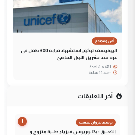
أمن ومجتمع
اليونيسف توثق استشهاد قرابة 300 طفل في
غزة منذ تشرين الاول الماضي
481 مشاهدة
--
منذ 14 ساعة
آخر التعليقات
1
يوسف غزوان عصمت
التعليق : بكالوريوس فيزياء طبية متزوج و