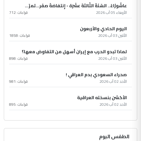
عاشُورْاءُ.. السّنَةُ الثّالثةَ عشَرَة - إِنتفاضةُ صفَر…تمرّ...
الأربعاء 05 آب 2026
قراءات :
712
اليوم الحادي والأربعون
الأثنين 03 آب 2026
قراءات :
1858
لماذا تبدو الحرب مع إيران أسهل من التفاوض معها؟
الأثنين 03 آب 2026
قراءات :
898
صحراء السعودي بدم العراقي !
الأحد 02 آب 2026
قراءات :
981
الأكشن بنسخته العراقية
الأحد 02 آب 2026
قراءات :
895
الطقس اليوم