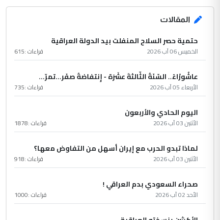
المقالات
حتمية حصر السلاح المنفلت بيد الدولة العراقية
الخميس 06 آب 2026
قراءات :
615
عاشُورْاءُ.. السّنَةُ الثّالثةَ عشَرَة - إِنتفاضةُ صفَر…تمرّ...
الأربعاء 05 آب 2026
قراءات :
735
اليوم الحادي والأربعون
الأثنين 03 آب 2026
قراءات :
1878
لماذا تبدو الحرب مع إيران أسهل من التفاوض معها؟
الأثنين 03 آب 2026
قراءات :
918
صحراء السعودي بدم العراقي !
الأحد 02 آب 2026
قراءات :
1000