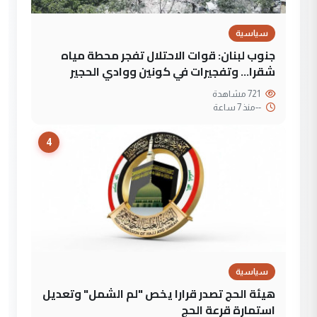
سياسية
جنوب لبنان: قوات الاحتلال تفجر محطة مياه
شقرا… وتفجيرات في كونين ووادي الحجير
721 مشاهدة
--
منذ 7 ساعة
4
سياسية
هيئة الحج تصدر قرارا يخص "لم الشمل" وتعديل
استمارة قرعة الحج