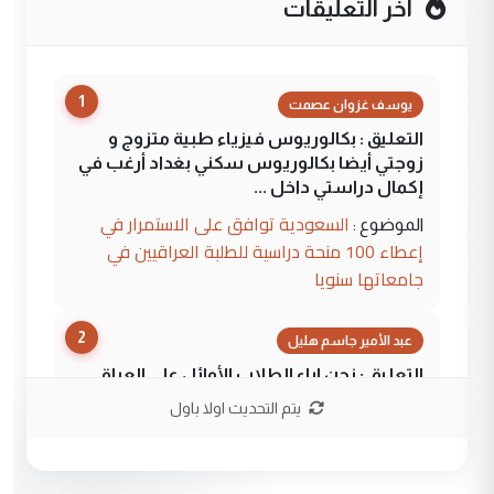
آخر التعليقات
1
يوسف غزوان عصمت
التعليق : بكالوريوس فيزياء طبية متزوج و
زوجتي أيضا بكالوريوس سكني بغداد أرغب في
إكمال دراستي داخل ...
السعودية توافق على الاستمرار في
الموضوع :
إعطاء 100 منحة دراسية للطلبة العراقيين في
جامعاتها سنويا
2
عبد الأمير جاسم هليل
التعليق : نحن اباء الطلاب الأوائل على العراق
نتشرف بلقاء السيد احمد الصافي في العتبات
يتم التحديث اولا باول
الحسنية لزرع ...
مكتب السيد احمد الصافي : لا يوجود
الموضوع :
لدينا اي حساب على الفيس بوك وتويتر