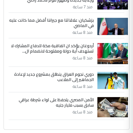
التعليق : واحد من عصابة علي ماما يسقط
منذ 7 ساعة
جنسية الرافد الثالث للعراق ومن اصول عريقة
ابا فرات ...
بزشكيان: علاقاتنا مع جيراننا أفضل مما كانت عليه
في الماضي
الجواهري يرد على صدام حسين سل
الموضوع :
مضجعيك يابن الزنا (نص كامل)
منذ 8 ساعة
أردوغان يؤكد ان اتفاقية مكة للدفاع المشترك لا
تستهدف أية دولة ومفتوحة لانضمام ال...
منذ 8 ساعة
دوري نجوم العراق ينطلق بمشروع جديد لإعادة
الجماهير إلى الملاعب
منذ 8 ساعة
الأمن المصري يتحفظ على لواء شرطة عراقي
سابق بسبب مليار جنيه
منذ 8 ساعة