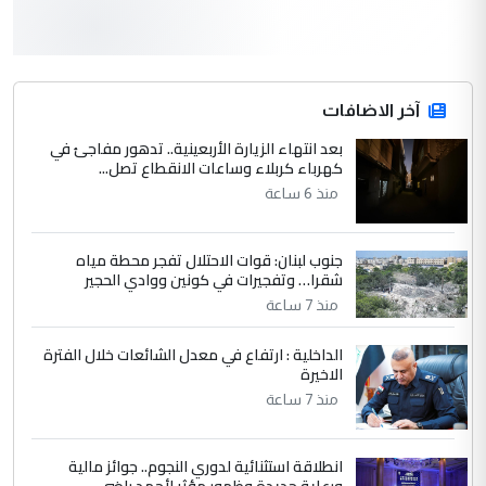
3
hadi
التعليق : قرار مستعجل جدا ولامصلحة فيه
آخر الاضافات
للوزاره ولا للمواطن القرار الصائب يكون بعد
الاستماع للمدير ومغرفة ...
بعد انتهاء الزيارة الأربعينية.. تدهور مفاجئ في
كهرباء كربلاء وساعات الانقطاع تصل...
وزير الصحة يعفي مدير مستشفى الكرخ
الموضوع :
العام في بغداد
منذ 6 ساعة
جنوب لبنان: قوات الاحتلال تفجر محطة مياه
4
سردار
شقرا… وتفجيرات في كونين ووادي الحجير
التعليق : واحد من عصابة علي ماما يسقط
منذ 7 ساعة
جنسية الرافد الثالث للعراق ومن اصول عريقة
ابا فرات ...
الداخلية : ارتفاع في معدل الشائعات خلال الفترة
الاخيرة
الجواهري يرد على صدام حسين سل
الموضوع :
مضجعيك يابن الزنا (نص كامل)
منذ 7 ساعة
انطلاقة استثنائية لدوري النجوم.. جوائز مالية
5
سردار
ورعاية جديدة وظهور مؤثر لأحمد راضي