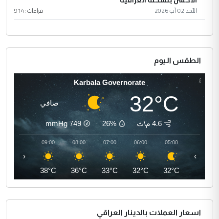
الأكشن بنسخته العراقية
الأحد 02 آب 2026
قراءات :
914
الطقس اليوم
Karbala Governorate
32°C
صافي
4.6 م\ث
26%
749
mmHg
10:00
09:00
08:00
07:00
06:00
05:00
‹
›
41°C
38°C
36°C
33°C
32°C
32°C
اسعار العملات بالدينار العراقي