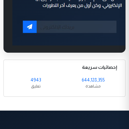
إحصائيات سريعة
4943
644,128,355
مشاهدة
تعليق