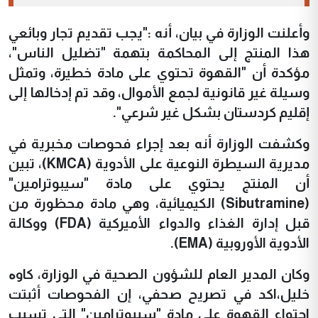
وأعلنت الوزارة في بيان، أنه :"يجب تقديم تجار وبائعي
هذا المنتج إلى المحاكمة بتهمة "تضليل الناس"،
مؤكدة أن "القهوة تحتوي على مادة خطيرة، وتمثل
وسيلة غير قانونية لجمع الأموال، وقد تم إدخالها إلى
إقليم كردستان بشكل غير شرعي".
وكشفت الوزارة أنه بعد إجراء فحوصات مخبرية في
مديرية السيطرة النوعية على الأدوية (KMCA)، تبين
أن المنتج يحتوي على مادة "سيبوترامين"
(Sibutramine) الكيميائية، وهي مادة محظورة من
قبل إدارة الغذاء والدواء الأميركية (FDA) ووكالة
الأدوية الأوروبية (EMA).
وكان المدير العام للشؤون الصحية في الوزارة، كاوە
خليل،اكد في تصريح صحفي، إن الفحوصات أثبتت
احتواء القهوة على مادة "سيبوترامين" التي تسبب