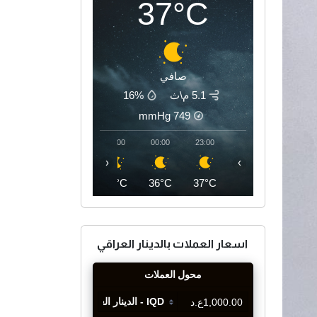
37°C
صافي
5.1 م\ث
16%
mmHg
749
03:00
02:00
01:00
00:00
23:00
‹
›
35°C
35°C
36°C
36°C
37°C
اسعار العملات بالدينار العراقي