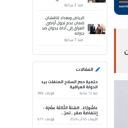
منذ 2 ساعة
الرياض وبغداد تناقشان
ضمان عدم تحول أراضي
العراق إلى أداة عدوان ضد
جيرانه
منذ 7 ساعة
ن
المقالات
حتمية حصر السلاح المنفلت بيد
الدولة العراقية
منذ 12 ساعة
قراءات :
395
عاشُورْاءُ.. السّنَةُ الثّالثةَ عشَرَة -
إِنتفاضةُ صفَر…تمرّ...
الأربعاء 05 آب 2026
قراءات :
571