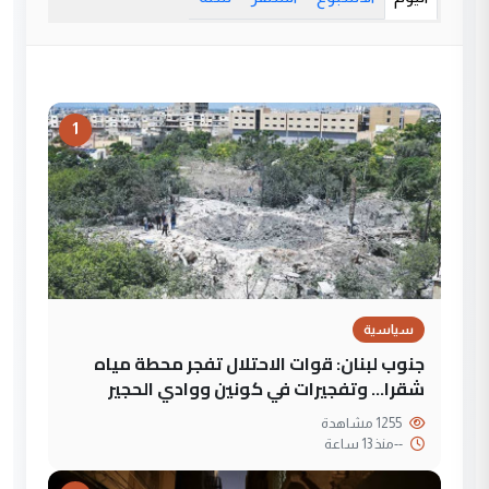
1
سياسية
جنوب لبنان: قوات الاحتلال تفجر محطة مياه
شقرا… وتفجيرات في كونين ووادي الحجير
1255 مشاهدة
--
منذ 13 ساعة