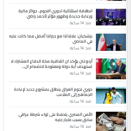
انطلاقة استثنائية لدوري النجوم.. جوائز مالية
5
سردار
ورعاية جديدة وظهور مؤثر لأحمد راضي
التعليق : واحد من عصابة علي ماما يسقط
منذ 14 ساعة
جنسية الرافد الثالث للعراق ومن اصول عريقة
ابا فرات ...
بزشكيان: علاقاتنا مع جيراننا أفضل مما كانت عليه
في الماضي
الجواهري يرد على صدام حسين سل
الموضوع :
مضجعيك يابن الزنا (نص كامل)
منذ 14 ساعة
أردوغان يؤكد ان اتفاقية مكة للدفاع المشترك لا
تستهدف أية دولة ومفتوحة لانضمام ال...
منذ 14 ساعة
دوري نجوم العراق ينطلق بمشروع جديد لإعادة
الجماهير إلى الملاعب
منذ 14 ساعة
الأمن المصري يتحفظ على لواء شرطة عراقي
سابق بسبب مليار جنيه
منذ 14 ساعة