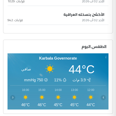
الأحد 02 آب 2026
قراءات :
1029
الأكشن بنسخته العراقية
الأحد 02 آب 2026
قراءات :
942
الطقس اليوم
Karbala Governorate
44°C
صافي
3.9 م\ث
11%
750
mmHg
17:00
16:00
15:00
14:00
13:00
12:00
‹
›
45°C
46°C
46°C
45°C
45°C
44°C