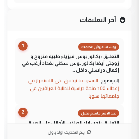
آخر التعليقات
1
يوسف غزوان عصمت
التعليق : بكالوريوس فيزياء طبية متزوج و
زوجتي أيضا بكالوريوس سكني بغداد أرغب في
إكمال دراستي داخل ...
السعودية توافق على الاستمرار في
الموضوع :
إعطاء 100 منحة دراسية للطلبة العراقيين في
جامعاتها سنويا
2
عبد الأمير جاسم هليل
التعليق : نحن اباء الطلاب الأوائل على العراق
نتشرف بلقاء السيد احمد الصافي في العتبات
يتم التحديث اولا باول
الحسنية لزرع ...