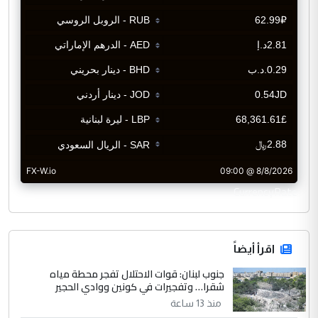
CurrencyRate
اقرأ أيضاً
جنوب لبنان: قوات الاحتلال تفجر محطة مياه
شقرا… وتفجيرات في كونين ووادي الحجير
منذ 13 ساعة