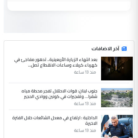
مكتب السيد احمد الصافي : لا يوجود
الموضوع :
لدينا اي حساب على الفيس بوك وتويتر
3
hadi
التعليق : قرار مستعجل جدا ولامصلحة فيه
آخر الاضافات
للوزاره ولا للمواطن القرار الصائب يكون بعد
الاستماع للمدير ومغرفة ...
بعد انتهاء الزيارة الأربعينية.. تدهور مفاجئ في
كهرباء كربلاء وساعات الانقطاع تصل...
وزير الصحة يعفي مدير مستشفى الكرخ
الموضوع :
العام في بغداد
منذ 13 ساعة
جنوب لبنان: قوات الاحتلال تفجر محطة مياه
4
سردار
شقرا… وتفجيرات في كونين ووادي الحجير
التعليق : واحد من عصابة علي ماما يسقط
منذ 13 ساعة
جنسية الرافد الثالث للعراق ومن اصول عريقة
ابا فرات ...
الداخلية : ارتفاع في معدل الشائعات خلال الفترة
الاخيرة
الجواهري يرد على صدام حسين سل
الموضوع :
مضجعيك يابن الزنا (نص كامل)
منذ 13 ساعة