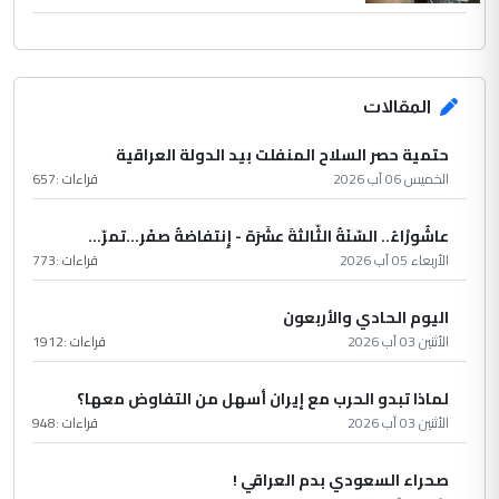
المقالات
حتمية حصر السلاح المنفلت بيد الدولة العراقية
الخميس 06 آب 2026
قراءات :
657
عاشُورْاءُ.. السّنَةُ الثّالثةَ عشَرَة - إِنتفاضةُ صفَر…تمرّ...
الأربعاء 05 آب 2026
قراءات :
773
اليوم الحادي والأربعون
الأثنين 03 آب 2026
قراءات :
1912
لماذا تبدو الحرب مع إيران أسهل من التفاوض معها؟
الأثنين 03 آب 2026
قراءات :
948
صحراء السعودي بدم العراقي !