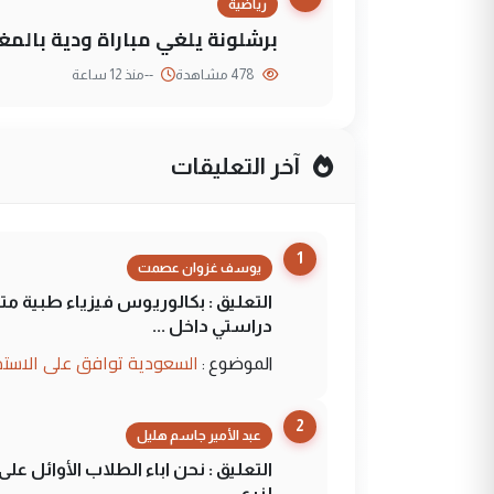
رياضية
برشلونة يلغي مباراة ودية بالمغ
478 مشاهدة
--
منذ 12 ساعة
آخر التعليقات
1
يوسف غزوان عصمت
التعليق : بكالوريوس فيزياء طبية م
دراستي داخل ...
السعودية توافق على الاستمرار في إعطاء 100 منحة دراسية للطل
الموضوع :
2
عبد الأمير جاسم هليل
التعليق : نحن اباء الطلاب الأوائل ع
لزرع ...