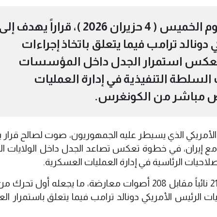
أقر مجلس النواب الأمريكي، اليوم الخميس ( 4 حزيران 2026 )، قراراً يهدف إل
دونالد ترامب فيما يتعلق باتخاذ إجراءات
تعكس استمرار الجدل داخل المؤسسات
السلطة التنفيذية في إدارة العمليات
ض مباشر من الكونغرس.
أمريكي الذي يسيطر عليه الجمهوريون، صوت لصالح قرار 
ب مع إيران، في خطوة تعكس تصاعد الجدل داخل الولايات ال
حيات الرئاسية في إدارة العمليات العسكرية.
وبحسب نتائج التصويت، حظي القرار بتأييد 215 نائباً مقابل 208 أصوات معارضة، ما يجعله أول
 الرئيس الأمريكي دونالد ترامب فيما يتعلق باستمرار الع