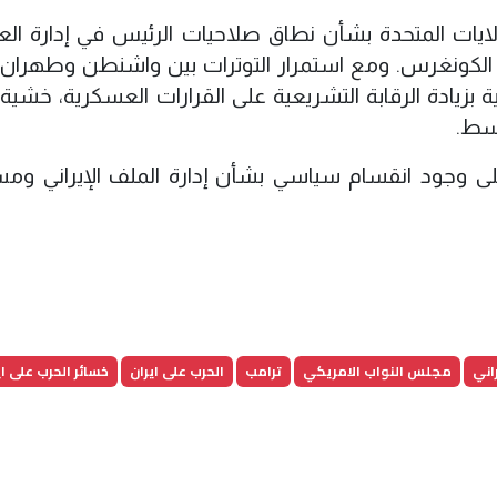
لايات المتحدة بشأن نطاق صلاحيات الرئيس في إدارة الع
لكونغرس. ومع استمرار التوترات بين واشنطن وطهران،
بزيادة الرقابة التشريعية على القرارات العسكرية، خشية ا
وسط.
لى وجود انقسام سياسي بشأن إدارة الملف الإيراني وم
راني
مجلس النواب الامريكي
ترامب
الحرب على ايران
خسائر الحرب على اي