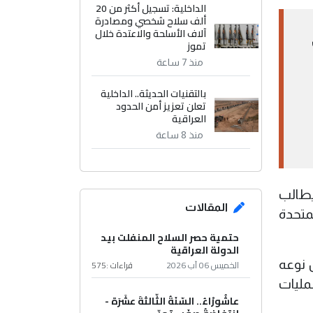
الداخلية: تسجيل أكثر من 20
ألف سلاح شخصي ومصادرة
آلاف الأسلحة والاعتدة خلال
ى
تموز
منذ 7 ساعة
بالتقنيات الحديثة.. الداخلية
تعلن تعزيز أمن الحدود
العراقية
منذ 8 ساعة
يطالب
المقالات
متحدة
حتمية حصر السلاح المنفلت بيد
الدولة العراقية
 تحرك من نوعه
الخميس 06 آب 2026
قراءات :
575
مليات
عاشُورْاءُ.. السّنَةُ الثّالثةَ عشَرَة -