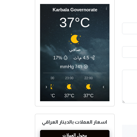
Karbala Governorate
37°C
صافي
4.5 م\ث
17%
mmHg
749
02:00
01:00
00:00
23:00
22:00
‹
›
34°C
35°C
36°C
37°C
37°C
اسعار العملات بالدينار العراقي