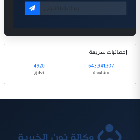
إحصائيات سريعة
4920
643,941,307
مشاهدة
تعليق