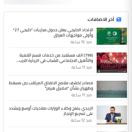
التعليق : واحد من عصابة علي ماما يسقط
جنسية الرافد الثالث للعراق ومن اصول عريقة
ابا فرات ...
آخر الاضافات
الجواهري يرد على صدام حسين سل
الاتحاد الخليجي يعلن جدول مباريات "خليجي 27"
الموضوع :
وأولى مواجهات العراق
مضجعيك يابن الزنا (نص كامل)
منذ 10 ساعة
4
سردار
(796) الف مستفيد من خدمات قسم التنمية
والتأهيل الاجتماعي للشباب في الزيارة الارب...
التعليق : واحد من عصابة علي ماما يسقط
منذ 11 ساعة
جنسية الرافد الثالث للعراق ومن اصول عريقة
ابا فرات ...
مصادر تكشف ملامح الاتفاق المرتقب بين مسقط
الجواهري يرد على صدام حسين سل
الموضوع :
وطهران بشأن "مضيق هرمز"
مضجعيك يابن الزنا (نص كامل)
منذ 11 ساعة
الزيدي يمنح وكلاء الوزارات صلاحيات أوسع ويشدد
5
حيدر عاشور
على تسريع الإنجاز
التعليق : تحياتي لك استاذ حامدتركان. كلام
منذ 12 ساعة
دقيق ومسؤول؛ فالاستثمار الحقيقي للإنسان
وثروات البلد يعتمد على الكفاءة ...