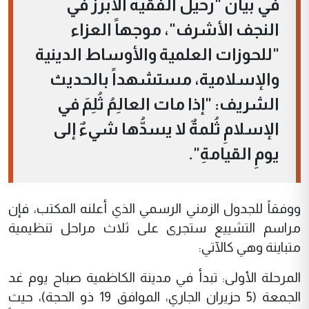
في بيان "رحيل الفقيه الأبرز في
النجف الأشرف"، موجهاً العزاء
"للحوزات العلمية والأوساط الدينية
والإسلامية، مستشهداً بالحديث
الشريف: "إذا مات العالِمُ ثُلِمَ في
الإسلامِ ثُلمةٌ لا يسدُّها شيءٌ إلى
يومِ القيامةِ".
ووفقاً للجدول الزمني الرسمي الذي أعلنه المكتب، فإن
مراسم التشييع ستجرى على ثلاث مراحل تنظيمية
متباينة وهي كالآتي:
المرحلة الأولى: تبدأ في مدينة الكاظمية صباح يوم غد
الجمعة (5 حزيران الجاري، الموافق 19 ذو الحجة)، حيث