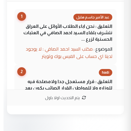
1
عبد الأمير جاسم هليل
التعليق : نحن اباء الطلاب الأوائل على العراق
نتشرف بلقاء السيد احمد الصافي في العتبات
الحسنية لزرع ...
مكتب السيد احمد الصافي : لا يوجود
الموضوع :
لدينا اي حساب على الفيس بوك وتويتر
2
hadi
التعليق : قرار مستعجل جدا ولامصلحة فيه
للوزاره ولا للمواطن القرار الصائب يكون بعد
الاستماع للمدير ومغرفة ...
يتم التحديث اولا باول
وزير الصحة يعفي مدير مستشفى الكرخ
الموضوع :
العام في بغداد
3
سردار