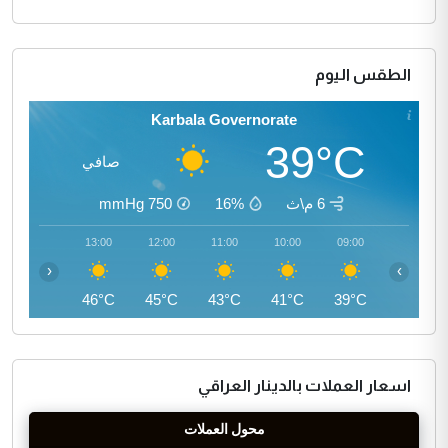
الطقس اليوم
Karbala Governorate
39°C
صافي
6 م\ث
16%
750
mmHg
14:00
13:00
12:00
11:00
10:00
09:00
‹
›
46°C
46°C
45°C
43°C
41°C
39°C
اسعار العملات بالدينار العراقي