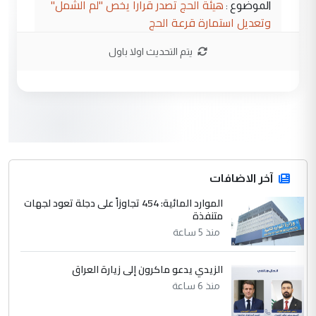
هيئة الحج تصدر قرارا يخص "لم الشمل"
الموضوع :
وتعديل استمارة قرعة الحج
يتم التحديث اولا باول
3
hadi
التعليق : تحيه اخويه حسينيه اي انسان مهما
كان محدود المعرفه بتفاصيل احداث المنطقه
يقول بما لايقبل ...
أردوغان يؤكد ان اتفاقية مكة للدفاع
الموضوع :
المشترك لا تستهدف أية دولة ومفتوحة لانضمام
الدول الشقيقة
آخر الاضافات
الموارد المائية: 454 تجاوزاً على دجلة تعود لجهات
4
متنفذة
يوسف غزوان عصمت
منذ 5 ساعة
التعليق : بكالوريوس فيزياء طبية متزوج و
زوجتي أيضا بكالوريوس سكني بغداد أرغب في
إكمال دراستي داخل ...
الزيدي يدعو ماكرون إلى زيارة العراق
السعودية توافق على الاستمرار في
منذ 6 ساعة
الموضوع :
إعطاء 100 منحة دراسية للطلبة العراقيين في