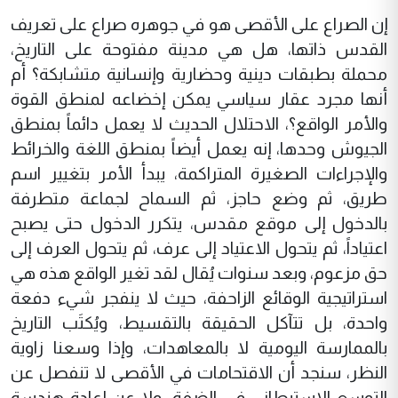
إن الصراع على الأقصى هو في جوهره صراع على تعريف
القدس ذاتها، هل هي مدينة مفتوحة على التاريخ،
محملة بطبقات دينية وحضارية وإنسانية متشابكة؟ أم
أنها مجرد عقار سياسي يمكن إخضاعه لمنطق القوة
والأمر الواقع؟، الاحتلال الحديث لا يعمل دائماً بمنطق
الجيوش وحدها، إنه يعمل أيضاً بمنطق اللغة والخرائط
والإجراءات الصغيرة المتراكمة، يبدأ الأمر بتغيير اسم
طريق، ثم وضع حاجز، ثم السماح لجماعة متطرفة
بالدخول إلى موقع مقدس، يتكرر الدخول حتى يصبح
اعتياداً، ثم يتحول الاعتياد إلى عرف، ثم يتحول العرف إلى
حق مزعوم، وبعد سنوات يُقال لقد تغير الواقع هذه هي
استراتيجية الوقائع الزاحفة، حيث لا ينفجر شيء دفعة
واحدة، بل تتآكل الحقيقة بالتقسيط، ويُكتَب التاريخ
بالممارسة اليومية لا بالمعاهدات، وإذا وسعنا زاوية
النظر، سنجد أن الاقتحامات في الأقصى لا تنفصل عن
التوسع الاستيطاني في الضفة، ولا عن إعادة هندسة