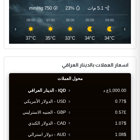
5.1 م\ث
23%
750
mmHg
09:00
08:00
07:00
06:00
05:00
04:00
‹
›
39°C
37°C
35°C
33°C
34°C
34°C
اسعار العملات بالدينار العراقي