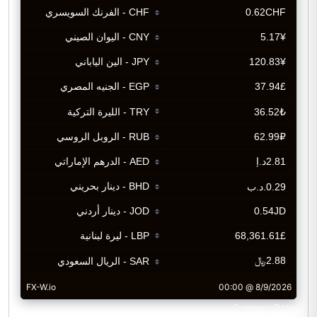
CurrencyRate