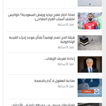
جامعاتها سنويا
لماذا اختار صلاح تركيا ورفض السعودية؟ كواليس
5
عبد الأمير جاسم هليل
تكشف أسباب القرار المفاجئ
التعليق : نحن اباء الطلاب الأوائل على العراق
منذ 6 ساعة
نتشرف بلقاء السيد احمد الصافي في العتبات
الحسنية لزرع ...
هيئة الحج تصدر توضيحاً بشأن موعد إجراء القرعة
مكتب السيد احمد الصافي : لا يوجود
الإلكترونية
الموضوع :
لدينا اي حساب على الفيس بوك وتويتر
منذ 8 ساعة
إعادة تعريف الإرهاب ..
منذ 8 ساعة
صناعة العقول لا تُدار بالبصمة
منذ 8 ساعة
وفاة والد ميسي عن عمر 68 عاما في الأرجنتين