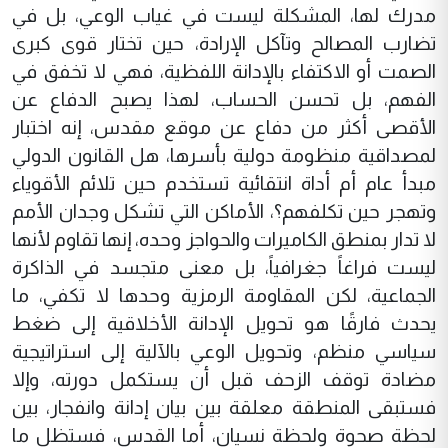
مدرك لها، المشكلة ليست في غياب الوعي، بل في
تضارب المصالح وتآكل الإرادة، حين تختار قوى كبرى
الصمت أو الاكتفاء بالإدانة اللفظية، فهي لا تخفق في
الفهم، بل تحسن الحساب، لهذا يصبح الدفاع عن
الأقصى أكثر من دفاع عن موقع مقدس، إنه اختبار
لمصداقية منظومة دولية بأسرها، هل القانون الدولي
مبدأ عام أم أداة انتقائية تستخدم حين تلائم الأقوياء
وتهجر حين تكلفهم؟، الأماكن التي تشكل وجدان الأمم
لا تدار بمنطق الكاميرات والحواجز وحده، إنها تقاوم لأنها
ليست فراغاً جغرافياً، بل معنى متجسد في الذاكرة
الجماعية، لكن المقاومة الرمزية وحدها لا تكفي، ما
يحدث فارقًا هو تحويل الإدانة الأخلاقية إلى ضغط
سياسي منظم، وتحويل الوعي بالآلية إلى استراتيجية
مضادة توقف الزحف قبل أن يستكمل دورته، وإلا
فستبقى المنطقة معلقة بين بيان إدانة وانفجار، بين
لحظة صحوة ولحظة نسيان، أما القدس، فستظل ما