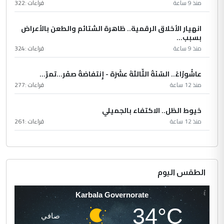
منذ 9 ساعة
قراءات :
322
انهيار الأخلاق الرقمية.. ظاهرة الشتائم والطعن بالأعراض
بسبب...
منذ 9 ساعة
قراءات :
324
عاشُورْاءُ.. السّنَةُ الثّالثةَ عشَرَة - إِنتفاضةُ صفَر…تمرّ...
منذ 12 ساعة
قراءات :
277
خيوط الظل.. الاكتفاء بالجميلي
منذ 12 ساعة
قراءات :
261
الطقس اليوم
Karbala Governorate
34°C
صافي