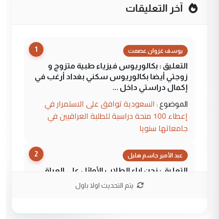
آخر التعليقات
1
يوسف غزوان عصمت
التعليق : بكالوريوس فيزياء طبية متزوج و
زوجتي أيضا بكالوريوس سكني بغداد أرغب في
إكمال دراستي داخل ...
السعودية توافق على الاستمرار في
الموضوع :
إعطاء 100 منحة دراسية للطلبة العراقيين في
جامعاتها سنويا
2
عبد الأمير جاسم هليل
التعليق : نحن اباء الطلاب الأوائل على العراق
نتشرف بلقاء السيد احمد الصافي في العتبات
يتم التحديث اولا باول
الحسنية لزرع ...
مكتب السيد احمد الصافي : لا يوجود
الموضوع :