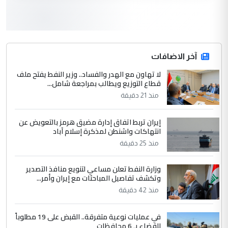
لدينا اي حساب على الفيس بوك وتويتر
3
hadi
التعليق : قرار مستعجل جدا ولامصلحة فيه
آخر الاضافات
للوزاره ولا للمواطن القرار الصائب يكون بعد
الاستماع للمدير ومغرفة ...
لا تهاون مع الهدر والفساد.. وزير النفط يفتح ملف
قطاع التوزيع ويطالب بمراجعة شامل...
وزير الصحة يعفي مدير مستشفى الكرخ
الموضوع :
العام في بغداد
منذ 21 دقيقة
إيران تربط اتفاق إدارة مضيق هرمز بالتعويض عن
4
سردار
انتهاكات واشنطن لمذكرة إسلام آباد
التعليق : واحد من عصابة علي ماما يسقط
منذ 25 دقيقة
جنسية الرافد الثالث للعراق ومن اصول عريقة
ابا فرات ...
وزارة النفط تعلن مساعي لتنويع منافذ التصدير
وتكشف تفاصيل المباحثات مع إيران وأمر...
الجواهري يرد على صدام حسين سل
الموضوع :
منذ 42 دقيقة
مضجعيك يابن الزنا (نص كامل)
في عمليات نوعية متفرقة.. القبض على 19 مطلوباً
5
سردار
للقضاء بـ 6 محافظات