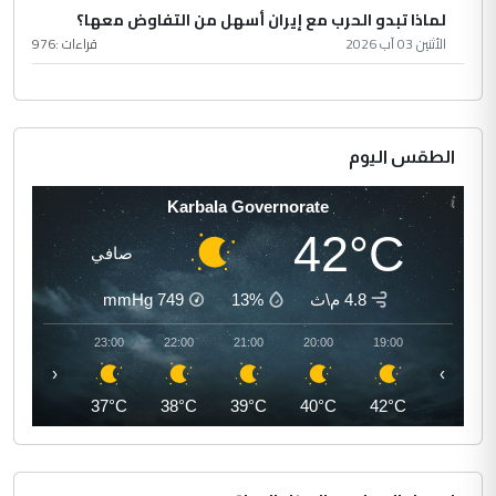
لماذا تبدو الحرب مع إيران أسهل من التفاوض معها؟
الأثنين 03 آب 2026
قراءات :
976
الطقس اليوم
Karbala Governorate
42°C
صافي
4.8 م\ث
13%
749
mmHg
00:00
23:00
22:00
21:00
20:00
19:00
‹
›
36°C
37°C
38°C
39°C
40°C
42°C