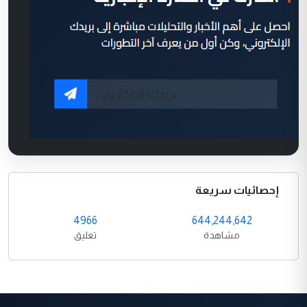
إحصائيات سريعة
4966
644,244,642
مشاهدة
تعليق