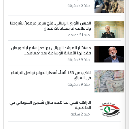
منذ 50 دقيقة
التعليق : واحد من عصابة علي ماما يسقط
جنسية الرافد الثالث للعراق ومن اصول عريقة
ابا فرات ...
الحرس الثوري الإيراني: فتح هرمز مرهونٌ بشروطنا
الجواهري يرد على صدام حسين سل
ولا علاقة له بمحادثات عُمان
الموضوع :
مضجعيك يابن الزنا (نص كامل)
منذ 51 دقيقة
مستشار للمرشد الإيراني يهاجم إسلام آباد ويعلن
فقدانها الأهلية للوساطة بعد "معاهد...
منذ 59 دقيقة
تقترب من 153 ألفاً.. أسعار الدولار تواصل الارتفاع
في العراق
منذ 59 دقيقة
النزاهة تنفي مداهمة منزل شقيق السوداني في
الكاظمية
منذ 2 ساعة