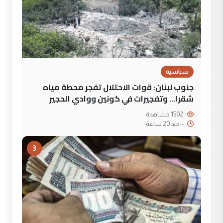
سياسية
جنوب لبنان: قوات الاحتلال تفجر محطة مياه
شقرا… وتفجيرات في كونين ووادي الحجير
1502 مشاهدة
--
منذ 20 ساعة
3