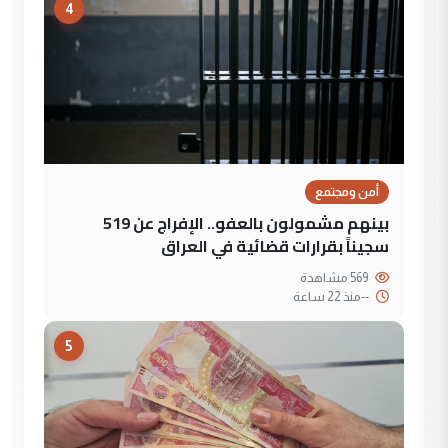
4
أمن ومجتمع
بينهم مشمولون بالعفو.. الإفراج عن 519
سجيناً بقرارات قضائية في العراق
569 مشاهدة
--
منذ 22 ساعة
5