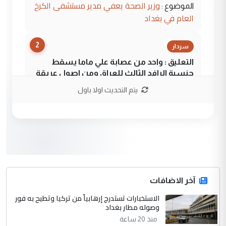
وزير الصحة يعفي مدير مستشفى الكرخ
الموضوع :
العام في بغداد
2
سردار
التعليق : واحد من عصابة علي ماما يسقط
جنسية الرافد الثالث للعراق ومن اصول عريقة
ابا فرات ...
يتم التحديث اولا باول
الجواهري يرد على صدام حسين سل
الموضوع :
مضجعيك يابن الزنا (نص كامل)
3
سردار
التعليق : واحد من عصابة علي ماما يسقط
جنسية الرافد الثالث للعراق ومن اصول عريقة
ابا فرات ...
آخر الاضافات
الجواهري يرد على صدام حسين سل
الاستخبارات تستدرج إرهابياً من تركيا وتطيح به فور
الموضوع :
وصوله مطار بغداد
مضجعيك يابن الزنا (نص كامل)
منذ 20 ساعة