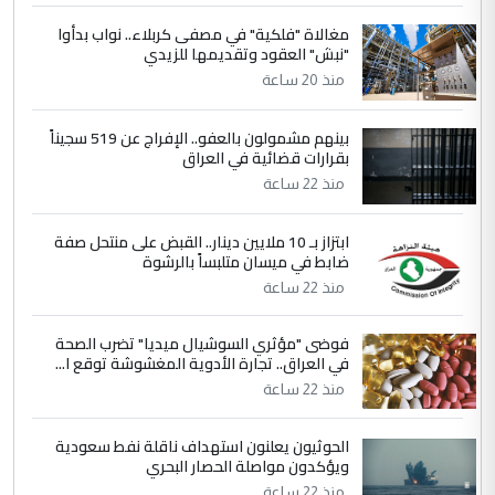
4
حيدر عاشور
مغالاة "فلكية" في مصفى كربلاء.. نواب بدأوا
"نبش" العقود وتقديمها للزيدي
التعليق : تحياتي لك استاذ حامدتركان. كلام
منذ 20 ساعة
دقيق ومسؤول؛ فالاستثمار الحقيقي للإنسان
وثروات البلد يعتمد على الكفاءة ...
بينهم مشمولون بالعفو.. الإفراج عن 519 سجيناً
بين الإهمال واغتصاب الأرض.. بلاد
الموضوع :
بقرارات قضائية في العراق
الرافدين تعاني الجفاف والتصحر!!
منذ 22 ساعة
5
علي
ابتزاز بـ 10 ملايين دينار.. القبض على منتحل صفة
ضابط في ميسان متلبساً بالرشوة
التعليق : هذه الزيارة تنفع لبنان، دون الشعب
منذ 22 ساعة
العراقي، الذي احترق بحر الصيف، في حين
حكومة الزيدي ...
فوضى "مؤثري السوشيال ميديا" تضرب الصحة
نواف سلام في بغداد.. "الفيول" مقابل
الموضوع :
في العراق.. تجارة الأدوية المغشوشة توقع ا...
تصدير النفط العراقي
منذ 22 ساعة
الحوثيون يعلنون استهداف ناقلة نفط سعودية
ويؤكدون مواصلة الحصار البحري
منذ 22 ساعة