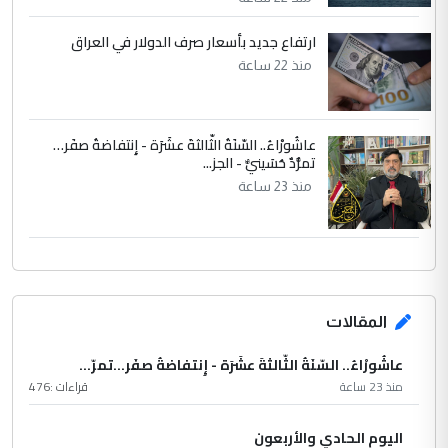
ارتفاع جديد بأسعار صرف الدولار في العراق
منذ 22 ساعة
عاشُورْاءُ.. السّنَةُ الثّالثةَ عشَرَة - إِنتفاضةُ صفَر…
تمرُّدٌ حُسَينيٌّ - الجز...
منذ 23 ساعة
المقالات
عاشُورْاءُ.. السّنَةُ الثّالثةَ عشَرَة - إِنتفاضةُ صفَر…تمرّ...
منذ 23 ساعة
قراءات :
476
اليوم الحادي والأربعون