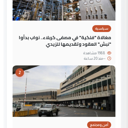
سياسية
مغالاة "فلكية" في مصفى كربلاء.. نواب بدأوا
"نبش" العقود وتقديمها للزيدي
1988 مشاهدة
--
منذ 20 ساعة
2
أمن ومجتمع