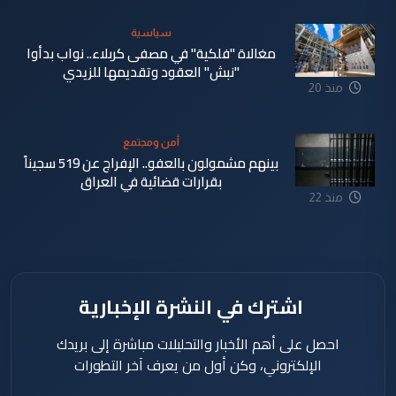
سياسية
مغالاة "فلكية" في مصفى كربلاء.. نواب بدأوا
"نبش" العقود وتقديمها للزيدي
منذ 20
ساعة
أمن ومجتمع
بينهم مشمولون بالعفو.. الإفراج عن 519 سجيناً
بقرارات قضائية في العراق
منذ 22
ساعة
اشترك في النشرة الإخبارية
احصل على أهم الأخبار والتحليلات مباشرة إلى بريدك
الإلكتروني، وكن أول من يعرف آخر التطورات