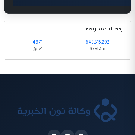
إحصائيات سريعة
4871
643,516,292
مشاهدة
تعليق