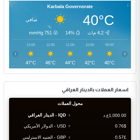
Karbala Governorate
40°C
صافي
4.2 م\ث
14%
751
mmHg
14:00
13:00
12:00
11:00
10:00
09:00
‹
›
47°C
47°C
46°C
44°C
42°C
40°C
اسعار العملات بالدينار العراقي