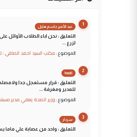
1
عبد الأمير جاسم هليل
التعليق : نحن اباء الطلاب الأوائل ع
لزرع ...
مكتب السيد احمد الصافي : ل
الموضوع :
2
hadi
التعليق : قرار مستعجل جدا ولامصلحة
للمدير ومغرفة ...
وزير الصحة يعفي مدير مستش
الموضوع :
3
سردار
التعليق : واحد من عصابة علي ماما ي