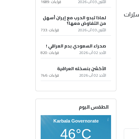
الأثنين 03 آب 2026
قراءات :
1689
يّرات
لماذا تبدو الحرب مع إيران أسهل
من التفاوض معها؟
الأثنين 03 آب 2026
قراءات :
733
صحراء السعودي بدم العراقي !
الأحد 02 آب 2026
قراءات :
820
الأكشن بنسخته العراقية
الأحد 02 آب 2026
قراءات :
746
الطقس اليوم
Karbala Governorate
46°C