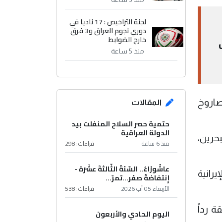
لجنة التراخيص : 17 ناديا في
دوري نجوم العراق و3 فرق
خارج الضوابط
طائرات
منذ 5 ساعة
م يصل الصاروخ
المقالات
حتمية حصر السلاح المنفلت بيد
الدولة العراقية
حرين،
منذ 6 ساعة
قراءات :
298
عاشُورْاءُ.. السّنَةُ الثّالثةَ عشَرَة -
يرانية
إِنتفاضةُ صفَر…تمرّ...
الأربعاء 05 آب 2026
قراءات :
538
 رداً
اليوم الحادي والأربعون