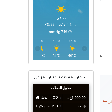
صافي
4.1 م\ث
8%
mmHg
749
21:00
20:00
19:00
18:00
17:00
‹
›
40°C
41°C
43°C
45°C
46°C
اسعار العملات بالدينار العراقي
كل