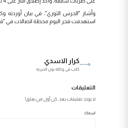
على ضربات سابقة، وأكد إطلاق النار على 4 ناقلات كانت تحاول عبور مضيق "هرمز" بدون تصريح منه.
وأشار "الحرس الثوري"، في بيان أوردته وكال
استهدفت فجر اليوم محطة اتصالات في "ق
كرار الاسدي
كاتب في وكالة نون الخبرية
التعليقات
لا توجد تعليقات بعد. كن أول من يعلق!
اسمك