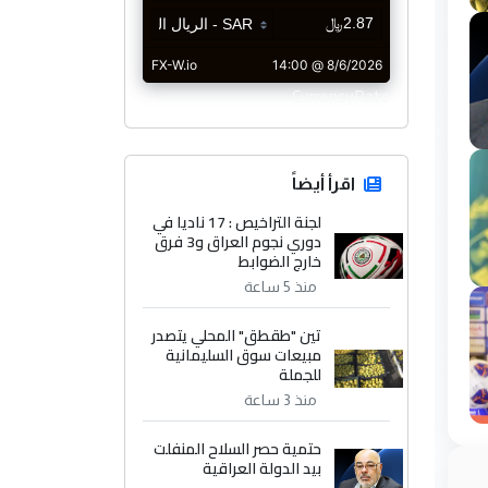
CurrencyRate
اقرأ أيضاً
لجنة التراخيص : 17 ناديا في
دوري نجوم العراق و3 فرق
خارج الضوابط
منذ 5 ساعة
تين "طقطق" المحلي يتصدر
مبيعات سوق السليمانية
للجملة
منذ 3 ساعة
حتمية حصر السلاح المنفلت
بيد الدولة العراقية