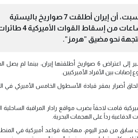
أعلن الجيش الأميركي، صباح السبت، أن إيران أطلقت 7 صواريخ باليستية
باتجاه الكويت والبحرين، بعد ساعات من إسقاط القوات الأميركية 4 
متجهة نحو مضيق "هرمز".
وذكرت "سنتكوم"، أن التقييمات الأولية تشير إلى اعتراض 6 صواريخ أطلقتها إيران، بينما ل
صابات بين الأفراد الأميركيين.
إلحاق أضرار بمقر قيادة الأسطول الخامس الأميركي في الب
يركية قامت لاحقاً بضرب مواقع رادار المراقبة الساحلية الإ
الدفاعية رداً على الهجمات البحرية.
قت سابق من فجر اليوم، مهاجمة قواعد أميركية في المنطقة