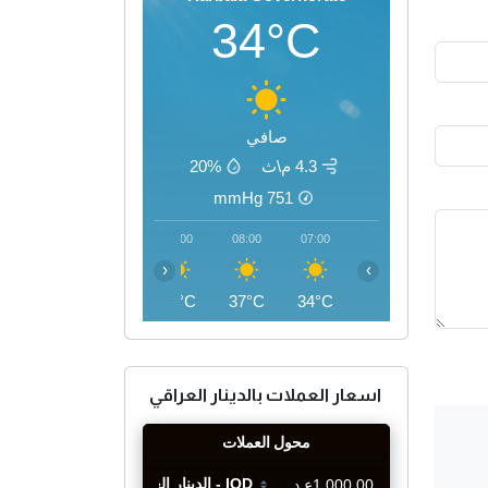
34°C
صافي
4.3 م\ث
20%
mmHg
751
11:00
10:00
09:00
08:00
07:00
‹
›
44°C
42°C
40°C
37°C
34°C
اسعار العملات بالدينار العراقي