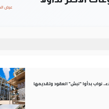
عرض ال
.. نواب بدأوا "نبش" العقود وتقديمها