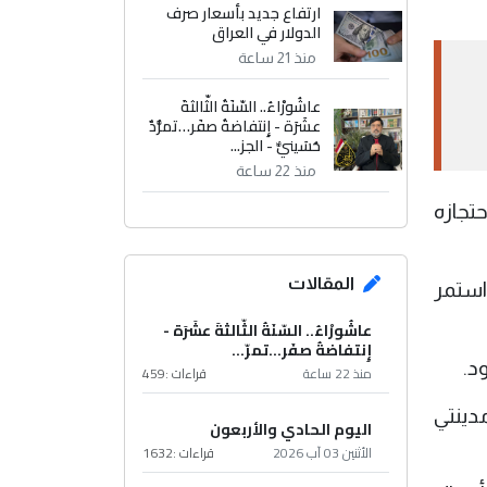
ارتفاع جديد بأسعار صرف
الدولار في العراق
منذ 21 ساعة
عاشُورْاءُ.. السّنَةُ الثّالثةَ
عشَرَة - إِنتفاضةُ صفَر…تمرُّدٌ
حُسَينيٌّ - الجز...
منذ 22 ساعة
تجازه
المقالات
استمر
عاشُورْاءُ.. السّنَةُ الثّالثةَ عشَرَة -
إِنتفاضةُ صفَر…تمرّ...
د.
منذ 22 ساعة
قراءات :
459
دينتي
اليوم الحادي والأربعون
الأثنين 03 آب 2026
قراءات :
1632