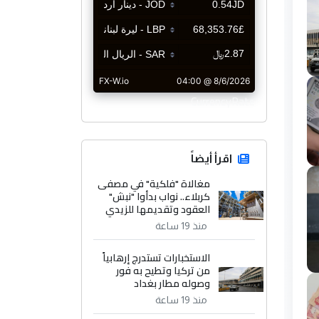
CurrencyRate
اقرأ أيضاً
مغالاة "فلكية" في مصفى
كربلاء.. نواب بدأوا "نبش"
العقود وتقديمها للزيدي
منذ 19 ساعة
الاستخبارات تستدرج إرهابياً
من تركيا وتطيح به فور
وصوله مطار بغداد
منذ 19 ساعة