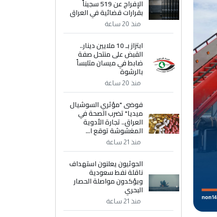
الإفراج عن 519 سجيناً
بقرارات قضائية في العراق
منذ 20 ساعة
ابتزاز بـ 10 ملايين دينار..
القبض على منتحل صفة
ضابط في ميسان متلبساً
بالرشوة
منذ 20 ساعة
فوضى "مؤثري السوشيال
ميديا" تضرب الصحة في
العراق.. تجارة الأدوية
المغشوشة توقع ا...
منذ 21 ساعة
الحوثيون يعلنون استهداف
ناقلة نفط سعودية
ويؤكدون مواصلة الحصار
البحري
منذ 21 ساعة