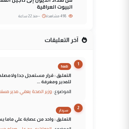
البيوت العراقية
498 مشاهدة
--
منذ 22 ساعة
آخر التعليقات
1
hadi
التعليق : قرار مستعجل جدا ولامصلحة
للمدير ومغرفة ...
وزير الصحة يعفي مدير مستش
الموضوع :
2
سردار
التعليق : واحد من عصابة علي ماما ي
الجواهري يرد على صدام حسي
الموضوع :