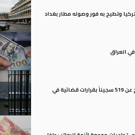
تركيا وتطيح به فور وصوله مطار بغداد
في العراق
بينهم مشمولون بالعفو.. الإفراج عن 519 سجيناً بقرارات قضائية في
.. تداعيات موجعة لأزمة الرواتب داخل