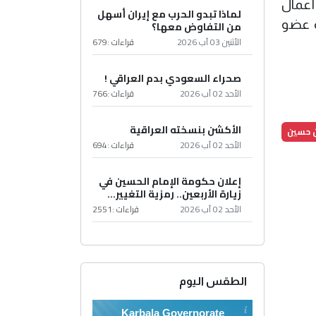
أعمال
لماذا تبدو الحرب مع إيران أسهل
ه عضو
من التفاوض معها؟
الأثنين 03 آب 2026
قراءات :
679
صحراء السعودي بدم العراقي !
الأحد 02 آب 2026
قراءات :
766
الأكشن بنسخته العراقية
 حسين
الأحد 02 آب 2026
قراءات :
694
إعلان حكومة الإمام الحسين في
زيارة الأربعين.. رمزية التغيير...
الأحد 02 آب 2026
قراءات :
2551
الطقس اليوم
Karbala Governorate