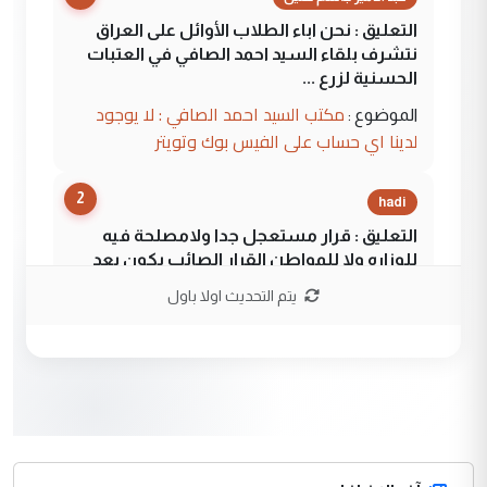
التعليق : نحن اباء الطلاب الأوائل على العراق
نتشرف بلقاء السيد احمد الصافي في العتبات
الحسنية لزرع ...
مكتب السيد احمد الصافي : لا يوجود
الموضوع :
لدينا اي حساب على الفيس بوك وتويتر
2
hadi
التعليق : قرار مستعجل جدا ولامصلحة فيه
للوزاره ولا للمواطن القرار الصائب يكون بعد
الاستماع للمدير ومغرفة ...
يتم التحديث اولا باول
وزير الصحة يعفي مدير مستشفى الكرخ
الموضوع :
العام في بغداد
3
سردار
التعليق : واحد من عصابة علي ماما يسقط
جنسية الرافد الثالث للعراق ومن اصول عريقة