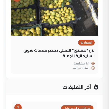
إقتصادية
تين "طقطق" المحلي يتصدر مبيعات سوق
السليمانية للجملة
371 مشاهدة
--
منذ 6 ساعة
آخر التعليقات
1
عبد الأمير جاسم هليل