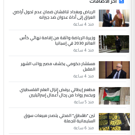
ابا فرات ...
آخر الاضافات
الجواهري يرد على صدام حسين سل
الرياض وبغداد تناقشان ضمان عدم تحول أراضي
الموضوع :
العراق إلى أداة عدوان ضد جيرانه
مضجعيك يابن الزنا (نص كامل)
منذ 4 ساعة
4
سردار
وزيرة الرياضة واثقة من إقامة نهائي كأس
العالم 2030 في إسبانيا
التعليق : واحد من عصابة علي ماما يسقط
منذ 4 ساعة
جنسية الرافد الثالث للعراق ومن اصول عريقة
ابا فرات ...
مستشار حكومي يكشف مصير رواتب الشهر
الجواهري يرد على صدام حسين سل
الموضوع :
المقبل
مضجعيك يابن الزنا (نص كامل)
منذ 4 ساعة
مطعم إيطالي يرفض إنزال العلم الفلسطيني
5
حيدر عاشور
ويخسر روادا من رجال أعمال إسرائيليين
التعليق : تحياتي لك استاذ حامدتركان. كلام
منذ 5 ساعة
دقيق ومسؤول؛ فالاستثمار الحقيقي للإنسان
تين "طقطق" المحلي يتصدر مبيعات سوق
وثروات البلد يعتمد على الكفاءة ...
السليمانية للجملة
بين الإهمال واغتصاب الأرض.. بلاد
الموضوع :
منذ 6 ساعة
الرافدين تعاني الجفاف والتصحر!!