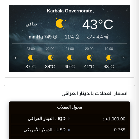
Karbala Governorate
43°C
صافي
4.4 م\ث
11%
749
mmHg
00:00
23:00
22:00
21:00
20:00
19:00
‹
›
36°C
37°C
39°C
40°C
41°C
43°C
اسعار العملات بالدينار العراقي