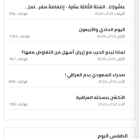
عاشُورْاءُ.. السّنَةُ الثّالثةَ عشَرَة - إِنتفاضةُ صفَر…تمرّ...
الأربعاء 05 آب 2026
قراءات :
554
اليوم الحادي والأربعون
الأثنين 03 آب 2026
قراءات :
1702
لماذا تبدو الحرب مع إيران أسهل من التفاوض معها؟
الأثنين 03 آب 2026
قراءات :
747
صحراء السعودي بدم العراقي !
الأحد 02 آب 2026
قراءات :
835
الأكشن بنسخته العراقية
الأحد 02 آب 2026
قراءات :
759
الطقس اليوم