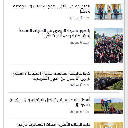
اتفاق دفاعي ثلاثي يجمع باكستان والسعودية
5
سردار
وتركيا
التعليق : واحد من عصابة علي ماما يسقط
منذ 5 ساعة
جنسية الرافد الثالث للعراق ومن اصول عريقة
ابا فرات ...
بالصور: مسيرة للأربعين في الولايات المتحدة
بمشاركة نحو 45 ألف شخص
الجواهري يرد على صدام حسين سل
الموضوع :
منذ 6 ساعة
مضجعيك يابن الزنا (نص كامل)
كربلاء:العتبة العباسية تحتضن المهرجان السنوي
لزائري الأربعين من الدول الأفريقية
منذ 6 ساعة
أسعار النفط العراقي تواصل الارتفاع، وبرنت يتجاوز
83 دولارًا
منذ 6 ساعة
خلية الإعلام الأمني: الدكات العشائرية تتراجع