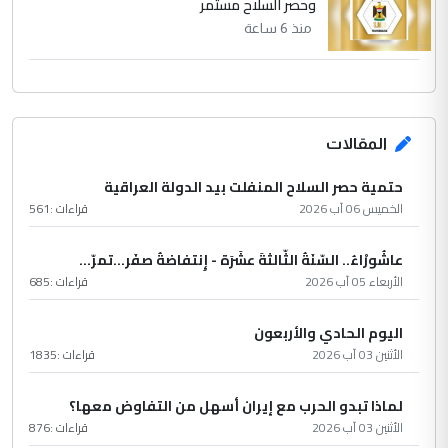
وحصر السلاح مستمر
منذ 6 ساعة
المقالات
حتمية حصر السلاح المنفلت بيد الدولة العراقية
الخميس 06 آب 2026
قراءات :
561
عاشُورْاءُ.. السّنَةُ الثّالثةَ عشَرَة - إِنتفاضةُ صفَر…تمرّ...
الأربعاء 05 آب 2026
قراءات :
685
اليوم الحادي والأربعون
الأثنين 03 آب 2026
قراءات :
1835
لماذا تبدو الحرب مع إيران أسهل من التفاوض معها؟
الأثنين 03 آب 2026
قراءات :
876