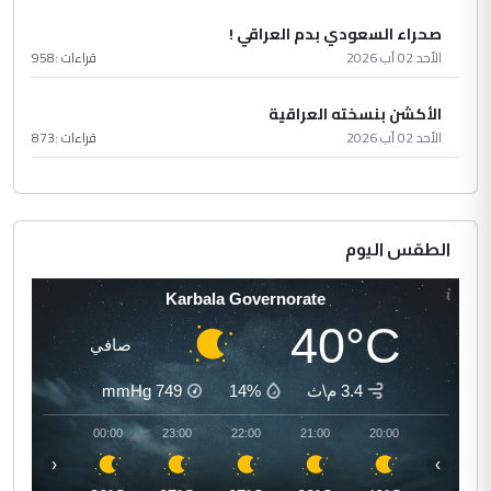
صحراء السعودي بدم العراقي !
الأحد 02 آب 2026
قراءات :
958
الأكشن بنسخته العراقية
الأحد 02 آب 2026
قراءات :
873
الطقس اليوم
Karbala Governorate
40°C
صافي
3.4 م\ث
14%
749
mmHg
01:00
00:00
23:00
22:00
21:00
20:00
‹
›