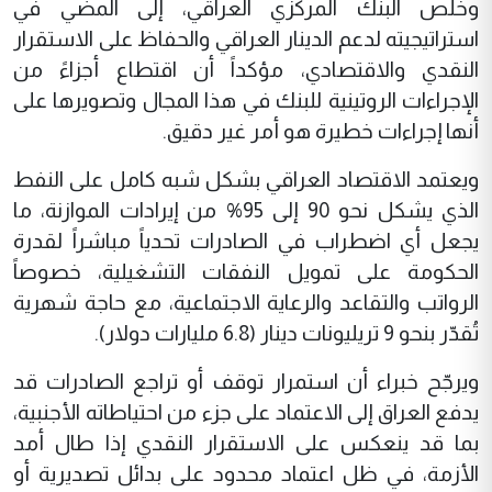
وخلص البنك المركزي العراقي، إلى المضي في
استراتيجيته لدعم الدينار العراقي والحفاظ على الاستقرار
النقدي والاقتصادي، مؤكداً أن اقتطاع أجزاءً من
الإجراءات الروتينية للبنك في هذا المجال وتصويرها على
أنها إجراءات خطيرة هو أمر غير دقيق.
ويعتمد الاقتصاد العراقي بشكل شبه كامل على النفط
الذي يشكل نحو 90 إلى 95% من إيرادات الموازنة، ما
يجعل أي اضطراب في الصادرات تحدياً مباشراً لقدرة
الحكومة على تمويل النفقات التشغيلية، خصوصاً
الرواتب والتقاعد والرعاية الاجتماعية، مع حاجة شهرية
تُقدّر بنحو 9 تريليونات دينار (6.8 مليارات دولار).
ويرجّح خبراء أن استمرار توقف أو تراجع الصادرات قد
يدفع العراق إلى الاعتماد على جزء من احتياطاته الأجنبية،
بما قد ينعكس على الاستقرار النقدي إذا طال أمد
الأزمة، في ظل اعتماد محدود على بدائل تصديرية أو