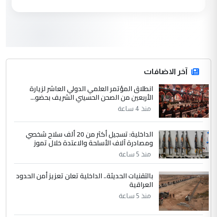
مكتب السيد احمد الصافي : لا يوجود
الموضوع :
لدينا اي حساب على الفيس بوك وتويتر
3
hadi
التعليق : قرار مستعجل جدا ولامصلحة فيه
آخر الاضافات
للوزاره ولا للمواطن القرار الصائب يكون بعد
الاستماع للمدير ومغرفة ...
انطلاق المؤتمر العلمي الدولي العاشر لزيارة
الأربعين من الصحن الحسيني الشريف بحضو...
وزير الصحة يعفي مدير مستشفى الكرخ
الموضوع :
العام في بغداد
منذ 4 ساعة
الداخلية: تسجيل أكثر من 20 ألف سلاح شخصي
4
سردار
ومصادرة آلاف الأسلحة والاعتدة خلال تموز
التعليق : واحد من عصابة علي ماما يسقط
منذ 5 ساعة
جنسية الرافد الثالث للعراق ومن اصول عريقة
بالتقنيات الحديثة.. الداخلية تعلن تعزيز أمن الحدود
ابا فرات ...
العراقية
الجواهري يرد على صدام حسين سل
الموضوع :
منذ 5 ساعة
مضجعيك يابن الزنا (نص كامل)