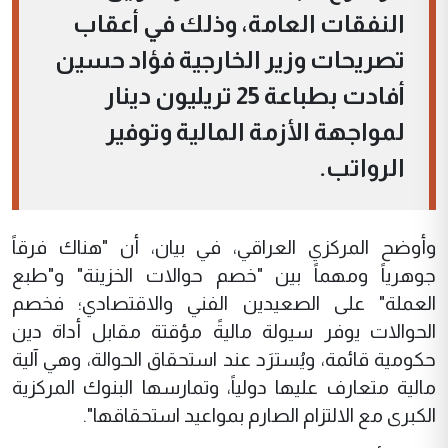
النفقات العامة، وذلك في أعقاب
تصريحات وزير الخارجية فؤاد حسين
أفادت بطباعة 25 تريليون دينار
لمواجهة الأزمة المالية وتوفير
الرواتب.
وأوضح المركزي العراقي، في بيان، أن "هناك فرقاً
جوهرياً ومهماً بين "خصم حوالات الخزينة" و"طبع
العملة" على الصعيدين الفني والاقتصادي؛ فخصم
الحوالات يوفر سيولة ماليةً مؤقتة مقابل أداة دين
حكومية قائمة، ويُسترَد عند استحقاق الحوالة، وهي آلية
مالية متعارف عليها دولياً، وتمارسها البنوك المركزية
الكبرى مع الالتزام الصارم بمواعيد استحقاقها".