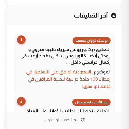
آخر التعليقات
1
يوسف غزوان عصمت
التعليق : بكالوريوس فيزياء طبية متزوج و
زوجتي أيضا بكالوريوس سكني بغداد أرغب في
إكمال دراستي داخل ...
السعودية توافق على الاستمرار في
الموضوع :
إعطاء 100 منحة دراسية للطلبة العراقيين في
جامعاتها سنويا
2
عبد الأمير جاسم هليل
التعليق : نحن اباء الطلاب الأوائل على العراق
نتشرف بلقاء السيد احمد الصافي في العتبات
يتم التحديث اولا باول
الحسنية لزرع ...