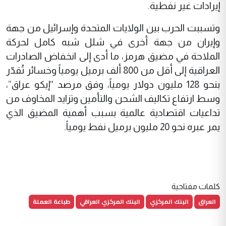
إيرادات غير نفطية.
وتسببت الحرب بين الولايات المتحدة وإسرائيل من جهة
وإيران من جهة أخرى في شلل شبه كامل لحركة
الملاحة في مضيق هرمز، ما أدى إلى انخفاض الصادرات
العراقية إلى أقل من 800 ألف برميل يومياً وخسائر تُقدّر
بنحو 128 مليون دولار يومياً، وفق مرصد “إيكو عراق”،
وسط ارتفاع تكاليف الشحن والتأمين وتزايد المخاوف من
تداعيات اقتصادية عالمية بسبب أهمية المضيق الذي
يمر عبره نحو 20 مليون برميل نفط يومياً.
كلمات مفتاحية
العراق
البنك المركزي
البنك المركزي العراقي
طباعة العملة