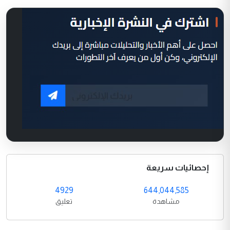
إحصائيات سريعة
4929
644,044,585
مشاهدة
تعليق