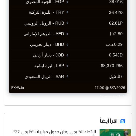
CurrencyRate
اقرأ أيضاً
الاتحاد الخليجي يعلن جدول مباريات "خليجي 27"