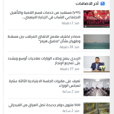
ابا فرات ...
آخر الاضافات
الجواهري يرد على صدام حسين سل
(٧٩٦) مستفيد من خدمات قسم التنمية والتأهيل
الموضوع :
الاجتماعي للشباب في الزيارة الاربعيني...
مضجعيك يابن الزنا (نص كامل)
منذ 2 دقيقة
4
سردار
مصادر تكشف ملامح الاتفاق المرتقب بين مسقط
وطهران بشأن "مضيق هرمز"
التعليق : واحد من عصابة علي ماما يسقط
جنسية الرافد الثالث للعراق ومن اصول عريقة
منذ 28 دقيقة
ابا فرات ...
الزيدي يمنح وكلاء الوزارات صلاحيات أوسع ويشدد
الجواهري يرد على صدام حسين سل
الموضوع :
على تسريع الإنجاز
مضجعيك يابن الزنا (نص كامل)
منذ 37 دقيقة
5
تعرف على مقررات الجلسة الاعتيادية الثالثة عشرة
حيدر عاشور
لمجلس الوزراء
التعليق : تحياتي لك استاذ حامدتركان. كلام
منذ 2 ساعة
دقيق ومسؤول؛ فالاستثمار الحقيقي للإنسان
وثروات البلد يعتمد على الكفاءة ...
500 مليون دولار جديدة تصل العراق من الفيدرالي
بين الإهمال واغتصاب الأرض.. بلاد
الموضوع :
منذ 2 ساعة