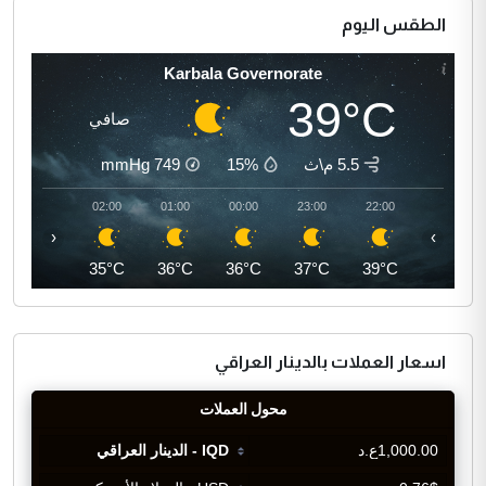
الطقس اليوم
Karbala Governorate
39°C
صافي
5.5 م\ث
15%
749
mmHg
03:00
02:00
01:00
00:00
23:00
22:00
‹
›
35°C
35°C
36°C
36°C
37°C
39°C
اسعار العملات بالدينار العراقي