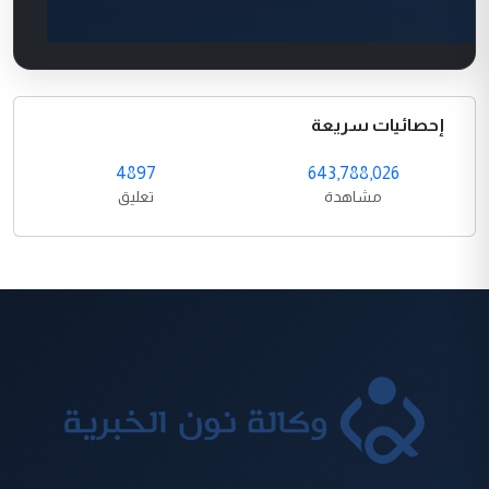
إحصائيات سريعة
4897
643,788,026
مشاهدة
تعليق