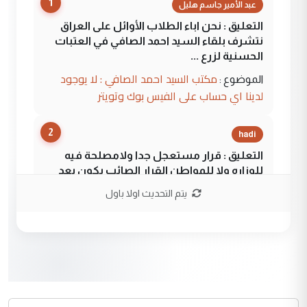
1
عبد الأمير جاسم هليل
التعليق : نحن اباء الطلاب الأوائل على العراق
نتشرف بلقاء السيد احمد الصافي في العتبات
الحسنية لزرع ...
مكتب السيد احمد الصافي : لا يوجود
الموضوع :
لدينا اي حساب على الفيس بوك وتويتر
2
hadi
التعليق : قرار مستعجل جدا ولامصلحة فيه
للوزاره ولا للمواطن القرار الصائب يكون بعد
الاستماع للمدير ومغرفة ...
يتم التحديث اولا باول
وزير الصحة يعفي مدير مستشفى الكرخ
الموضوع :
العام في بغداد
3
سردار
التعليق : واحد من عصابة علي ماما يسقط
جنسية الرافد الثالث للعراق ومن اصول عريقة