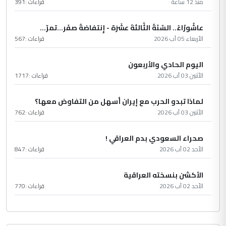
منذ 12 ساعة
قراءات :
391
عاشُورْاءُ.. السّنَةُ الثّالثةَ عشَرَة - إِنتفاضةُ صفَر…تمرّ...
الأربعاء 05 آب 2026
قراءات :
567
اليوم الحادي والأربعون
الأثنين 03 آب 2026
قراءات :
1717
لماذا تبدو الحرب مع إيران أسهل من التفاوض معها؟
الأثنين 03 آب 2026
قراءات :
762
صحراء السعودي بدم العراقي !
الأحد 02 آب 2026
قراءات :
847
الأكشن بنسخته العراقية
الأحد 02 آب 2026
قراءات :
770