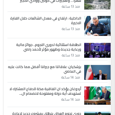
شقرا… وتفجيرات في كونين ووادي الحجير
التعليق : واحد من عصابة علي ماما يسقط
منذ 13 ساعة
جنسية الرافد الثالث للعراق ومن اصول عريقة
ابا فرات ...
الداخلية : ارتفاع في معدل الشائعات خلال الفترة
الاخيرة
الجواهري يرد على صدام حسين سل
الموضوع :
مضجعيك يابن الزنا (نص كامل)
منذ 13 ساعة
انطلاقة استثنائية لدوري النجوم.. جوائز مالية
5
سردار
ورعاية جديدة وظهور مؤثر لأحمد راضي
التعليق : واحد من عصابة علي ماما يسقط
منذ 13 ساعة
جنسية الرافد الثالث للعراق ومن اصول عريقة
ابا فرات ...
بزشكيان: علاقاتنا مع جيراننا أفضل مما كانت عليه
في الماضي
الجواهري يرد على صدام حسين سل
الموضوع :
مضجعيك يابن الزنا (نص كامل)
منذ 14 ساعة
أردوغان يؤكد ان اتفاقية مكة للدفاع المشترك لا
تستهدف أية دولة ومفتوحة لانضمام ال...
منذ 14 ساعة
دوري نجوم العراق ينطلق بمشروع جديد لإعادة