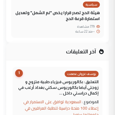
سياسية
هيئة الحج تصدر قرارا يخص "لم الشمل" وتعديل
استمارة قرعة الحج
779 مشاهدة
--
منذ 22 ساعة
آخر التعليقات
1
يوسف غزوان عصمت
التعليق : بكالوريوس فيزياء طبية متزوج و
زوجتي أيضا بكالوريوس سكني بغداد أرغب في
إكمال دراستي داخل ...
السعودية توافق على الاستمرار في
الموضوع :
إعطاء 100 منحة دراسية للطلبة العراقيين في
جامعاتها سنويا