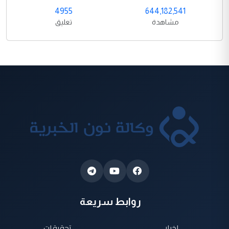
4955
644,182,541
مشاهدة
تعليق
روابط سريعة
اخبار
تحقيقات