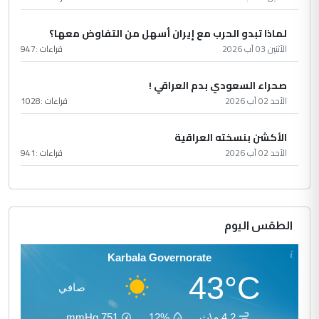
لماذا تبدو الحرب مع إيران أسهل من التفاوض معها؟
الأثنين 03 آب 2026
قراءات :
947
صحراء السعودي بدم العراقي !
الأحد 02 آب 2026
قراءات :
1028
الأكشن بنسخته العراقية
الأحد 02 آب 2026
قراءات :
941
الطقس اليوم
Karbala Governorate
43°C
صافي
4.2 م\ث
12%
751
mmHg