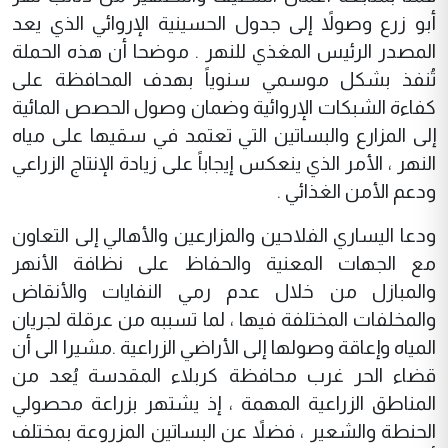
أبو زرع وصولاً إلى جدول الحسينية الإروائي الذي يعد
المصدر الرئيس المغذي للنهر . موضحا
أن هذه الحملة
تُنفذ بشكل موسمي سنوياً بهدف المحافظة على
كفاءة الشبكات الإروائية وضمان وصول الحصص المائية
إلى المزارع والبساتين التي تعتمد في سقيها على مياه
النهر ، الأمر الذي ينعكس إيجاباً على زيادة الإنتاج الزراعي
ودعم الأمن الغذائي .
ودعا اليساري الفلاحين والمزارعين والأهالي إلى التعاون
مع الجهات المعنية والحفاظ على نظافة الأنهر
والمبازل من خلال عدم رمي النفايات والأنقاض
والمخلفات المختلفة فيها ، لما تسببه من عرقلة لجريان
المياه وإعاقة وصولها إلى الأراضي الزراعية .مشيرا الى أن
قضاء الحر غرب محافظة كربلاء المقدسة يُعد من
المناطق الزراعية المهمة ، إذ يشتهر بزراعة محصولي
الحنطة والشعير ، فضلاً عن البساتين المزروعة بمختلف