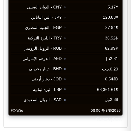
CurrencyRate