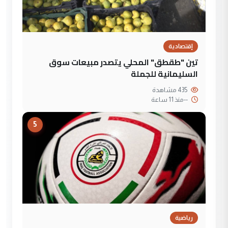
إقتصادية
تين "طقطق" المحلي يتصدر مبيعات سوق
السليمانية للجملة
435 مشاهدة
--
منذ 11 ساعة
5
رياضية