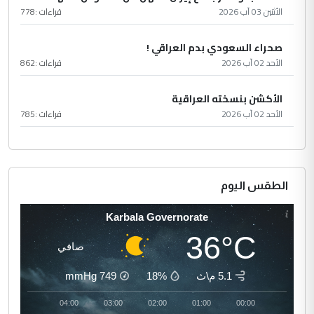
الأثنين 03 آب 2026
قراءات :
778
صحراء السعودي بدم العراقي !
الأحد 02 آب 2026
قراءات :
862
الأكشن بنسخته العراقية
الأحد 02 آب 2026
قراءات :
785
الطقس اليوم
Karbala Governorate
36°C
صافي
5.1 م\ث
18%
749
mmHg
05:00
04:00
03:00
02:00
01:00
00:00