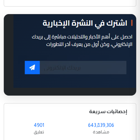
إحصائيات سريعة
4901
643,839,306
مشاهدة
تعليق