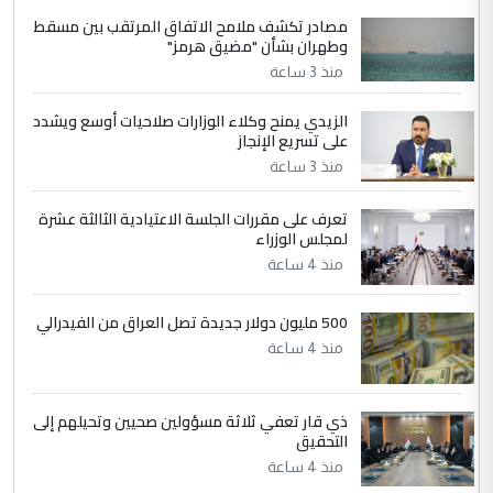
مصادر تكشف ملامح الاتفاق المرتقب بين مسقط
الجواهري يرد على صدام حسين سل
الموضوع :
وطهران بشأن "مضيق هرمز"
مضجعيك يابن الزنا (نص كامل)
منذ 3 ساعة
الزيدي يمنح وكلاء الوزارات صلاحيات أوسع ويشدد
5
حيدر عاشور
على تسريع الإنجاز
التعليق : تحياتي لك استاذ حامدتركان. كلام
منذ 3 ساعة
دقيق ومسؤول؛ فالاستثمار الحقيقي للإنسان
وثروات البلد يعتمد على الكفاءة ...
تعرف على مقررات الجلسة الاعتيادية الثالثة عشرة
بين الإهمال واغتصاب الأرض.. بلاد
لمجلس الوزراء
الموضوع :
الرافدين تعاني الجفاف والتصحر!!
منذ 4 ساعة
500 مليون دولار جديدة تصل العراق من الفيدرالي
منذ 4 ساعة
ذي قار تعفي ثلاثة مسؤولين صحيين وتحيلهم إلى
التحقيق
منذ 4 ساعة