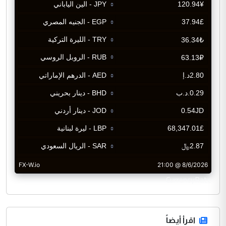
CurrencyRate
اقرأ أيضاً