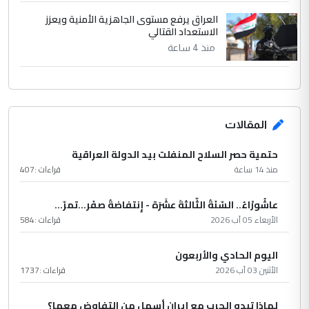
العراق يرفع مستوى الجاهزية الأمنية ويعزز
الاستعداد القتالي
منذ 4 ساعة
المقالات
حتمية حصر السلاح المنفلت بيد الدولة العراقية
منذ 14 ساعة
قراءات :
407
عاشُورْاءُ.. السّنَةُ الثّالثةَ عشَرَة - إِنتفاضةُ صفَر…تمرّ...
الأربعاء 05 آب 2026
قراءات :
584
اليوم الحادي والأربعون
الأثنين 03 آب 2026
قراءات :
1737
لماذا تبدو الحرب مع إيران أسهل من التفاوض معها؟