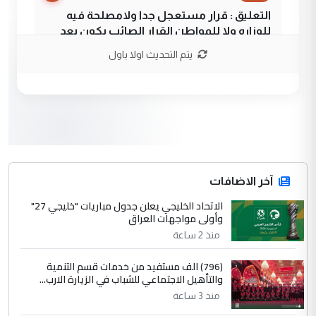
التعليق : قرار مستعجل جدا ولامصلحة فيه
للوزاره ولا للمواطن القرار الصائب يكون بعد
الاستماع للمدير ومغرفة ...
يتم التحديث اولا باول
وزير الصحة يعفي مدير مستشفى الكرخ
الموضوع :
العام في بغداد
3
سردار
التعليق : واحد من عصابة علي ماما يسقط
جنسية الرافد الثالث للعراق ومن اصول عريقة
ابا فرات ...
آخر الاضافات
الجواهري يرد على صدام حسين سل
الاتحاد الخليجي يعلن جدول مباريات "خليجي 27"
الموضوع :
وأولى مواجهات العراق
مضجعيك يابن الزنا (نص كامل)
منذ 2 ساعة
4
سردار
(796) الف مستفيد من خدمات قسم التنمية
والتأهيل الاجتماعي للشباب في الزيارة الارب...
التعليق : واحد من عصابة علي ماما يسقط
منذ 3 ساعة
جنسية الرافد الثالث للعراق ومن اصول عريقة
ابا فرات ...