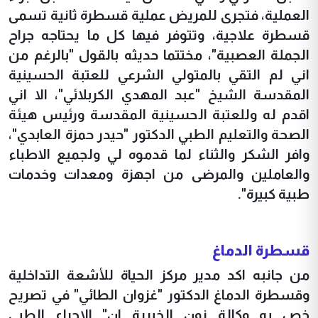
العملية، فتجرى للمريض عملية قسطرة ثانية تسمى
قسطرة علاجية، وتتوفر فيها كل ما يحتاجه جراح
الجملة العصبية"، مختتما حديثه بالقول "بالرغم من
اني لم التقي بالمتولي الشرعي للعتبة الحسينية
المقدسة الشيخ "عبد المهدي الكربلائي"، الا اني
اقدم له وللعتبة الحسينية المقدسة ورئيس هيئة
الصحة والتعليم الطبي الدكتور "حيدر حمزة العابدي"،
وافر الشكر والثناء لما قدموه لي ولجميع الاطباء
والعاملين والمرضى من اجهزة ومعدات وخدمات
طبية كبيرة".
قسطرة الدماغ
من جانبه اكد مدير مركز الحياة للأشعة التداخلية
وقسطرة الدماغ الدكتور "غزوان الطائي" في تصريح
خص به وكالة نون الخبرية ان" الاجراء الطبي