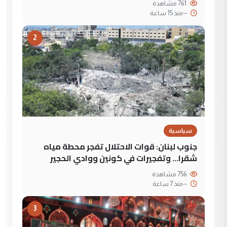
761 مشاهدة
--
منذ 15 ساعة
2
سياسية
جنوب لبنان: قوات الاحتلال تفجر محطة مياه
شقرا… وتفجيرات في كونين ووادي الحجير
756 مشاهدة
--
منذ 7 ساعة
3