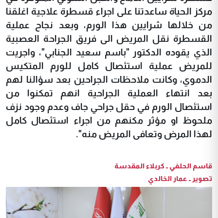
مركز الحياة ساعدتنا على اجراء قسطرة علاجية اغلقنا
من خلالها شرايين هذا الورم، وبعد نجاح عملية
القسطرة نقل المريض الى فريق الجراحة العصبية
الذي يقوده الدكتور "باسم سعيد الجنابي"، واجريت
للمريض عملية استئصال كامل للورم المتكيس
الدموي، وكانت ملاحظات الجراحين بعد سؤالنا لهم
بعد انتهاء العملية الجراحية انهم تمكنوا من
استئصال الورم في حقل جراحي جاف وعدم وجود نزف
ملحوظ او مؤثر مكنهم من اجراء استئصال كامل
لهذا المرض وتعافى المريض منه".
قاسم الحلفي ــ كربلاء المقدسة
تصوير ــ عمار الخالدي