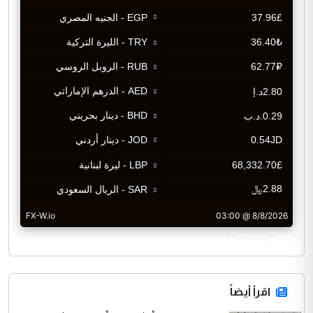
CurrencyRate
اقرأ أيضاً