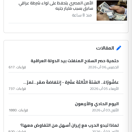
الأمن المصري يتحفظ على لواء شرطة عراقي
سابق بسبب مليار جنيه
منذ 8 ساعة
المقالات
حتمية حصر السلاح المنفلت بيد الدولة العراقية
الخميس 06 آب 2026
قراءات :
617
عاشُورْاءُ.. السّنَةُ الثّالثةَ عشَرَة - إِنتفاضةُ صفَر…تمرّ...
الأربعاء 05 آب 2026
قراءات :
737
اليوم الحادي والأربعون
الأثنين 03 آب 2026
قراءات :
1880
لماذا تبدو الحرب مع إيران أسهل من التفاوض معها؟
الأثنين 03 آب 2026
قراءات :
920