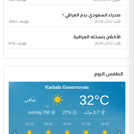
صحراء السعودي بدم العراقي !
الأحد 02 آب 2026
قراءات :
1002
الأكشن بنسخته العراقية
الأحد 02 آب 2026
قراءات :
916
الطقس اليوم
Karbala Governorate
32°C
صافي
3.7 م\ث
27%
750
mmHg
11:00
10:00
09:00
08:00
07:00
06:00
‹
›