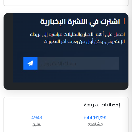
إحصائيات سريعة
4943
644,131,891
مشاهدة
تعليق