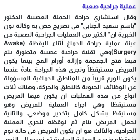
عملية جراحية صعبة
وقال استشاري جراحة الجملة العصبية الدكتور
"باسم سعيد الجنابي" في تصريح خص به وكالة نون
الخبرية ان" الكثير من العمليات الجراحية الصعبة من
عينة عملية جراحة الدماغ أثناء اليقظة (Awake
Surgery)وهي تقنية جراحية عصبية متطورة يتم
فيها فتح الجمجمة وإزالة أورام المخ بينما يكون
المريض مستيقظاً وتجرى هذه الجراحة عادةً عندما
يكون الورم قريباً من المناطق الدماغية المسؤولة
عن الوظائف الحيوية كالنطق والحركة، وهناك ثلاث
انواع من هذه العمليات ان يكون فيها المريض
مستيقظا وهي اجراء العملية للمريض وهو
مستيقظ بشكل كامل بتخدير موضعي، والثانية
نجعل المريض ينام ثم نوقظه لنجري العملية
الجراحية، والثالث هو ان يكون المريض في حالة نوم
ونوقظه ونجري العملية الجراحية ثم نعيده الى النوم،