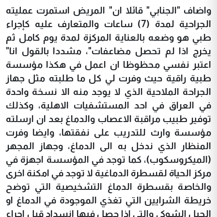
واضاف "الجنابي" قائلا ان" المريض استمرت عمليته
الجراحية لمدة (7) ساعات والمتعارف عليه كإجراء
طبي هو وضعه بالعناية المركزة لمدة يوم كامل ثم
يخرج اذا لم تحصل مضاعفات"، مشددا بالقول انا"
اعتبر نفسي محظوظا ان اعمل في هكذا مؤسسة
طبية راقية حيث وفرت لي كل ما طلبته مثل جهاز
الجراحة الملاحية الذي لا يوجد منه الا نسخة واحدة
في العراق في احد المستشفيات الاهلية، وكذلك
توفير طبيب مراقبة الاعصاب والدماغ بعد ان ارسلته
مؤسسة وارث للتدريب على نفقتها، وايضا وفرت
المنظار الذي ندخل به الى الدماغ، وجهاز المجهر
(الميكروسكوب)، كما توجد في المؤسسة اجهزة في
مركز الحياة لقسطرة الدماغية لا توجد في امكنة اخرى
والخاصة بقسطرة الدماغ التشخيصية التي توضح
خريطة الشرايين التي تغذي الموجودة في الدماغ او
الحبل الشوكي والتي اذا حصل فيها انسداد قبل اجراء