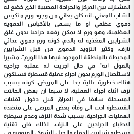
المشترك بين المركز والجراحة العصبية الذي خضع له
الشاب المعني، انه كان يعاني من وجود ورم متكيس
دموي عظمي او ما يسمى بالأكياس الدموية
العظمية، وهو ورم لا يمكن رفعه جراحيا بدون غلق
الشرايين المغذية له بالدم، كونه ورم دموي عدائي
نازف، وكثير التزويد الدموي من قبل الشرايين
المحيطة بالمنطقة الموجود فيها هذا الورم"، مشيرا
بالقول انه" في حال اجريت له عملية جراحية
لاستئصال الورم بدون اجراء عملية قسطرة فستكون
هناك خطورة عالية جدا على المريض، كونه يسبب
نزف اثناء اجراء العملية، لا سيما ان بعض الحالات
المسجلة سابقا في العراق قبل دخول تقنيات
القسطرة ادت الى وفاة بعض المرضى على منضدة
العمليات الجراحية، بسبب شدة النزف وعدم سيطرة
الاطباء الجراحين على النزف، لذلك فإن تقنية
قسطرة شرايين الدماغ والحبل الشوكي المتوفرة في