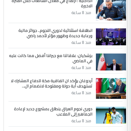
الداخلية : ارتفاع في معدل الشائعات خلال الفترة
الاخيرة
الجواهري يرد على صدام حسين سل
الموضوع :
مضجعيك يابن الزنا (نص كامل)
منذ 8 ساعة
انطلاقة استثنائية لدوري النجوم.. جوائز مالية
5
سردار
ورعاية جديدة وظهور مؤثر لأحمد راضي
التعليق : واحد من عصابة علي ماما يسقط
منذ 8 ساعة
جنسية الرافد الثالث للعراق ومن اصول عريقة
ابا فرات ...
بزشكيان: علاقاتنا مع جيراننا أفضل مما كانت عليه
في الماضي
الجواهري يرد على صدام حسين سل
الموضوع :
مضجعيك يابن الزنا (نص كامل)
منذ 8 ساعة
أردوغان يؤكد ان اتفاقية مكة للدفاع المشترك لا
تستهدف أية دولة ومفتوحة لانضمام ال...
منذ 8 ساعة
دوري نجوم العراق ينطلق بمشروع جديد لإعادة
الجماهير إلى الملاعب
منذ 8 ساعة