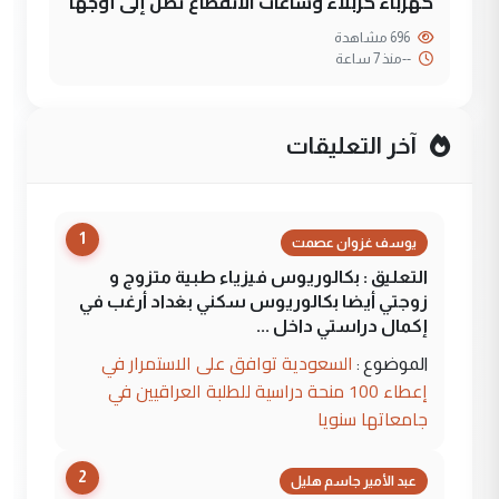
كهرباء كربلاء وساعات الانقطاع تصل إلى أوجها
696 مشاهدة
--
منذ 7 ساعة
آخر التعليقات
1
يوسف غزوان عصمت
التعليق : بكالوريوس فيزياء طبية متزوج و
زوجتي أيضا بكالوريوس سكني بغداد أرغب في
إكمال دراستي داخل ...
السعودية توافق على الاستمرار في
الموضوع :
إعطاء 100 منحة دراسية للطلبة العراقيين في
جامعاتها سنويا
2
عبد الأمير جاسم هليل