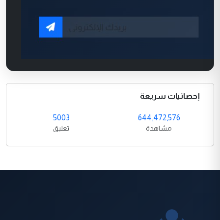
إحصائيات سريعة
5003
644,472,576
مشاهدة
تعليق