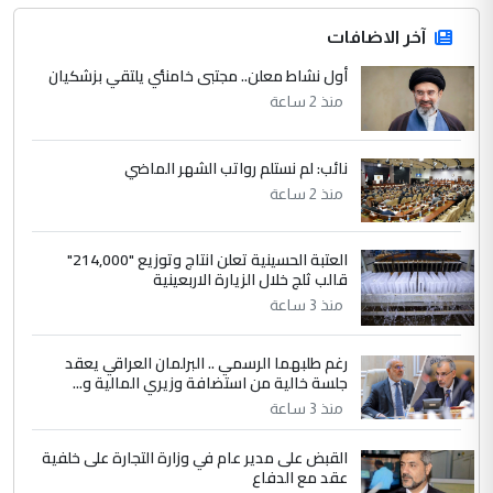
المشترك لا تستهدف أية دولة ومفتوحة لانضمام
الدول الشقيقة
آخر الاضافات
أول نشاط معلن.. مجتبى خامنئي يلتقي بزشكيان
4
يوسف غزوان عصمت
منذ 2 ساعة
التعليق : بكالوريوس فيزياء طبية متزوج و
زوجتي أيضا بكالوريوس سكني بغداد أرغب في
نائب: لم نستلم رواتب الشهر الماضي
إكمال دراستي داخل ...
منذ 2 ساعة
السعودية توافق على الاستمرار في
الموضوع :
إعطاء 100 منحة دراسية للطلبة العراقيين في
العتبة الحسينية تعلن انتاج وتوزيع "214,000"
جامعاتها سنويا
قالب ثلج خلال الزيارة الاربعينية
منذ 3 ساعة
5
عبد الأمير جاسم هليل
رغم طلبهما الرسمي .. البرلمان العراقي يعقد
التعليق : نحن اباء الطلاب الأوائل على العراق
جلسة خالية من استضافة وزيري المالية و...
نتشرف بلقاء السيد احمد الصافي في العتبات
الحسنية لزرع ...
منذ 3 ساعة
مكتب السيد احمد الصافي : لا يوجود
الموضوع :
القبض على مدير عام في وزارة التجارة على خلفية
لدينا اي حساب على الفيس بوك وتويتر
عقد مع الدفاع