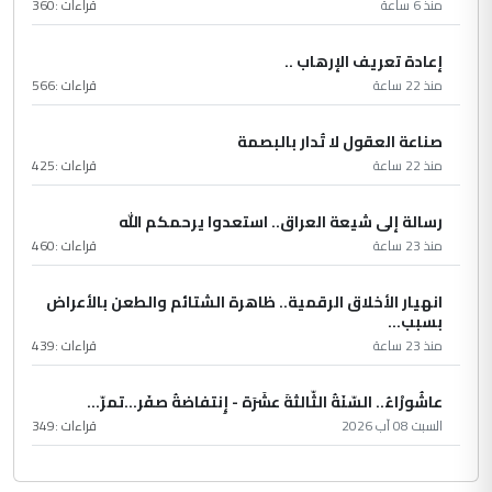
منذ 6 ساعة
قراءات :
360
إعادة تعريف الإرهاب ..
منذ 22 ساعة
قراءات :
566
صناعة العقول لا تُدار بالبصمة
منذ 22 ساعة
قراءات :
425
رسالة إلى شيعة العراق.. استعدوا يرحمكم الله
منذ 23 ساعة
قراءات :
460
انهيار الأخلاق الرقمية.. ظاهرة الشتائم والطعن بالأعراض
بسبب...
منذ 23 ساعة
قراءات :
439
عاشُورْاءُ.. السّنَةُ الثّالثةَ عشَرَة - إِنتفاضةُ صفَر…تمرّ...
السبت 08 آب 2026
قراءات :
349