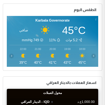
الطقس اليوم
Karbala Governorate
45°C
صافي
5.2 م\ث
11%
749
mmHg
23:00
22:00
21:00
20:00
19:00
18:00
‹
›
38°C
39°C
40°C
41°C
43°C
45°C
اسعار العملات بالدينار العراقي