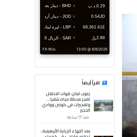
CurrencyRate
اقرأ أيضاً
جنوب لبنان: قوات الاحتلال
تفجر محطة مياه شقرا…
وتفجيرات في كونين ووادي
الحجير
منذ 17 ساعة
بعد انتهاء الزيارة الأربعينية..
تدهور مفاجئ في كهرباء