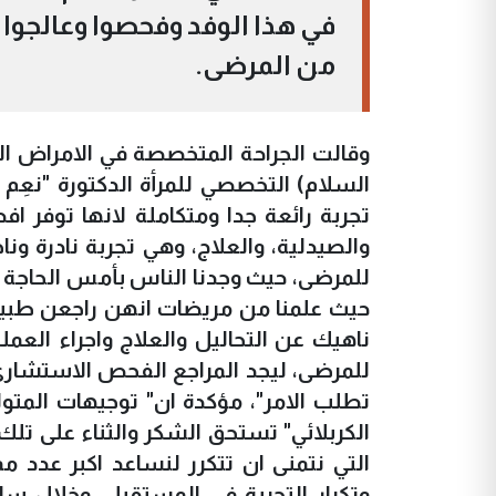
في هذا الوفد وفحصوا وعالجوا و
من المرضى.
وقالت الجراحة المتخصصة في الامراض ال
السلام) التخصصي للمرأة الدكتورة "نعِم
تجربة رائعة جدا ومتكاملة لانها توفر ا
والصيدلية، والعلاج، وهي تجربة نادرة ونا
للمرضى، حيث وجدنا الناس بأمس الحاجة
حيث علمنا من مريضات انهن راجعن طبيب
ناهيك عن التحاليل والعلاج واجراء العمل
للمرضى، ليجد المراجع الفحص الاستشاري و
تطلب الامر"، مؤكدة ان" توجيهات المت
الكربلائي" تستحق الشكر والثناء على تلك ا
التي نتمنى ان تتكرر لنساعد اكبر عدد
وتكرار التجربة في المستقبل، وخلال سا