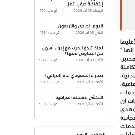
إِنتفاضةُ صفَر…تمرّ...
الأربعاء 05 آب 2026
قراءات :
794
اليوم الحادي والأربعون
الأثنين 03 آب 2026
قراءات :
1931
عليها
لماذا تبدو الحرب مع إيران أسهل
نها "
من التفاوض معها؟
ختبر،
الأثنين 03 آب 2026
قراءات :
968
كاملة
صحراء السعودي بدم العراقي !
دنية،
الأحد 02 آب 2026
قراءات :
1047
اعية،
خدمات
الأكشن بنسخته العراقية
ات ان
الأحد 02 آب 2026
قراءات :
959
لمهدي
جانية
خدمات
مليات
الطقس اليوم