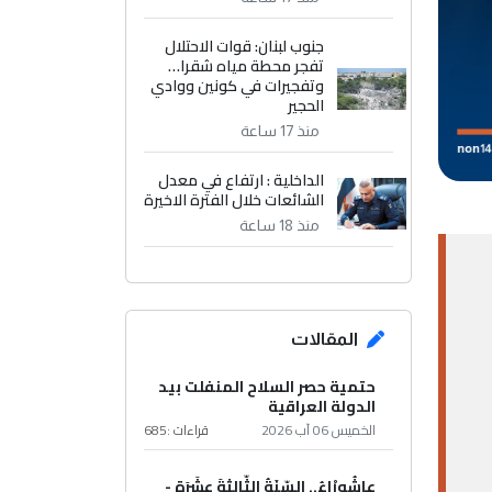
جنوب لبنان: قوات الاحتلال
تفجر محطة مياه شقرا…
وتفجيرات في كونين ووادي
الحجير
منذ 17 ساعة
الداخلية : ارتفاع في معدل
الشائعات خلال الفترة الاخيرة
منذ 18 ساعة
المقالات
حتمية حصر السلاح المنفلت بيد
الدولة العراقية
الخميس 06 آب 2026
قراءات :
685
عاشُورْاءُ.. السّنَةُ الثّالثةَ عشَرَة -