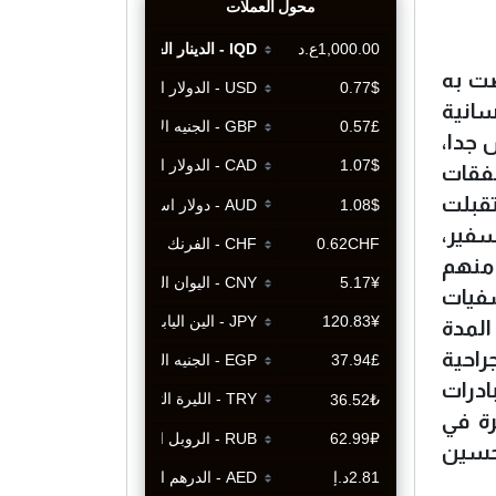
صت به
سانية
 جدا،
فقات
تقبلت
ى السفير،
 منهم
شفيات
المدة
راحية
ادرات
رة في
لحسين