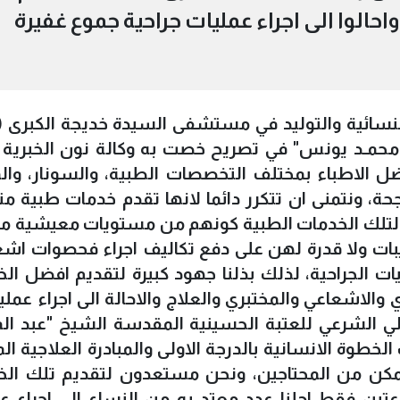
احالوا الى اجراء عمليات جراحية جموع غفيرة
نسائية والتوليد في مستشفى السيدة خديجة الكبرى (
 محمـد يونس" في تصريح خصت به وكالة نون الخبرية ا
فضل الاطباء بمختلف التخصصات الطبية، والسونار، والم
جحة، ونتمنى ان تتكرر دائما لانها تقدم خدمات طبية مت
 لتلك الخدمات الطبية كونهم من مستويات معيشية مت
ات ولا قدرة لهن على دفع تكاليف اجراء فحصوات اشع
يات الجراحية، لذلك بذلنا جهود كبيرة لتقديم افضل ال
الاشعاعي والمختبري والعلاج والاحالة الى اجراء عملي
ولي الشرعي للعتبة الحسينية المقدسة الشيخ "عبد ا
لخطوة الانسانية بالدرجة الاولى والمبادرة العلاجية الم
 ممكن من المحتاجين، ونحن مستعدون لتقديم تلك ال
عتين فقط احلنا عدد معتد به من النساء الى اجراء ع