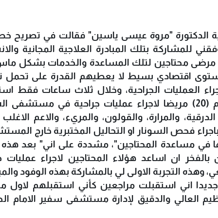
رية الدكتورة "مروة عيسى ياسين" فقالت في تصريح خ
فقني للمشاركة بتلك المبادرة العلاجية المجانية والان
دنا مرضى محتاجين لتلك المساعدة والخدمات بشكل ماس
ستوى اقتصادي بسيط لا يعطيهم القدرة على تحمل ن
اجراء العمليات الجراحية، وخلال ثلاث ساعات فقط اس
حوالي (40) مريض ومريضة واحلت منهم (20) مريضا لاجراء عمليات جراحية في مستشف
رقية، والمرارة، والقولون، والمريء، والاعم الاغلب
اجراء فحص السونار او التحاليل المختبرية خارج المست
ا في مساعدة المحتاجين"، مشددة على اني" بعد هذه 
الفخر ان اساعد هؤلاء المحتاجين لاجراء عمليات ج
ذه التجربة الاولى لي بالمشاركة بهذه الوفود والمب
 جديدا اني استقبلت مراجعين كأني استقبلهم لاول م
ظيم العالي والدقيق لإدارة مستشفى سفير الامام ا