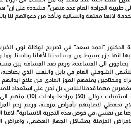
الى طبيبة الجراحة العام عدد منهن"، مشددة على ان" ه
خدمة لانها ممتعة وانسانية ونأخذ من دعواتهم لنا بال
ة الدكتور "احمد سعد" في تصريح لوكالة نون الخبري
ا انها جزء بسيط من مساعدتنا لأهلنا وناسنا، وما و
يحتاجون الى المساعدة، ورغم بعد المسافة بين مس
شفى الشوملي العام في بابل والتعب الذي يصاحبه، ا
اء ومحتاجين يمنعهم العوز المادي من علاج ابدانهم ت
 مقصرين مهما قدمنا للناس، بل نحن على استعداد للم
خارج اوقات عملنا، وخلال ساعتين فقط استقبلت حوالي (50) مراج
لاج تحفظي لإصابتهم بأمراض مزمنة، ورغم زخم المر
لرضا عن نفسي، في خوض هذه التجربة الانسانية"، لافتا ال
لامراض المزمنة بمشاكل الجهاز الهضمي، وامراض ال