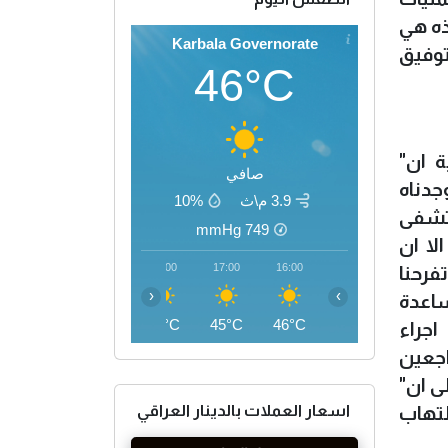
ذه هي
Karbala Governorate
توفيق
46°C
ة ان"
صافي
جدناه
3.9 م\ث
10%
تشفى
mmHg
749
لا ان
20:00
19:00
18:00
17:00
16:00
فرحنا
‹
›
ساعدة
40°C
42°C
44°C
45°C
46°C
عا واحلت (10) منهم الى اجراء
اجعين
ى ان"
اسعار العملات بالدينار العراقي
تهاب