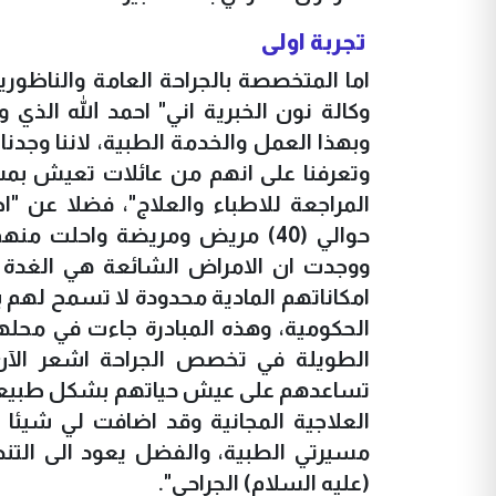
تجربة اولى
اما المتخصصة بالجراحة العامة والناظو
وكالة نون الخبرية اني" احمد الله الذي و
وبهذا العمل والخدمة الطبية، لاننا وج
وتعرفنا على انهم من عائلات تعيش بم
المراجعة للاطباء والعلاج"، فضلا عن "
ووجدت ان الامراض الشائعة هي الغدة الد
امكاناتهم المادية محدودة لا تسمح لهم ب
الحكومية، وهذه المبادرة جاءت في محله
الطويلة في تخصص الجراحة اشعر الآن ب
تساعدهم على عيش حياتهم بشكل طبيعي، وه
العلاجية المجانية وقد اضافت لي شيئا
مسيرتي الطبية، والفضل يعود الى التن
(عليه السلام) الجراحي".