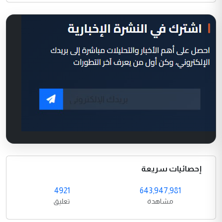
إحصائيات سريعة
4921
643,947,981
مشاهدة
تعليق