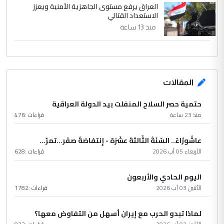
العراق يرفع مستوى الجاهزية الأمنية ويعزز
الاستعداد القتالي
منذ 13 ساعة
المقالات
حتمية حصر السلاح المنفلت بيد الدولة العراقية
منذ 23 ساعة
قراءات :
476
عاشُورْاءُ.. السّنَةُ الثّالثةَ عشَرَة - إِنتفاضةُ صفَر…تمرّ...
الأربعاء 05 آب 2026
قراءات :
628
اليوم الحادي والأربعون
الأثنين 03 آب 2026
قراءات :
1782
لماذا تبدو الحرب مع إيران أسهل من التفاوض معها؟