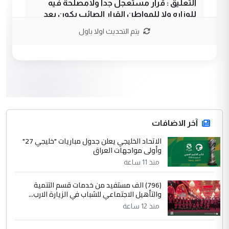
التعليق : قرار مستعجل جدا ولامصلحة فيه
للوزاره ولا للمواطن القرار الصائب يكون بعد
الاستماع للمدير ومغرفة ...
يتم التحديث اولا باول
وزير الصحة يعفي مدير مستشفى الكرخ
الموضوع :
العام في بغداد
3
سردار
التعليق : واحد من عصابة علي ماما يسقط
جنسية الرافد الثالث للعراق ومن اصول عريقة
ابا فرات ...
آخر الاضافات
الجواهري يرد على صدام حسين سل
الاتحاد الخليجي يعلن جدول مباريات "خليجي 27"
الموضوع :
وأولى مواجهات العراق
مضجعيك يابن الزنا (نص كامل)
منذ 11 ساعة
4
سردار
(796) الف مستفيد من خدمات قسم التنمية
والتأهيل الاجتماعي للشباب في الزيارة الارب...
التعليق : واحد من عصابة علي ماما يسقط
منذ 12 ساعة
جنسية الرافد الثالث للعراق ومن اصول عريقة
ابا فرات ...