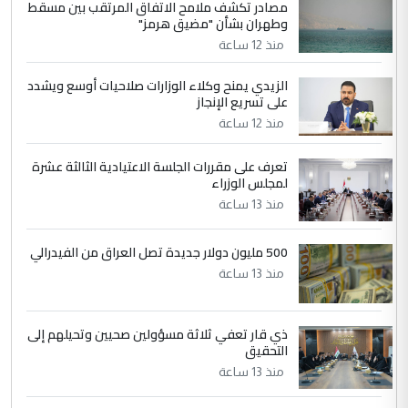
مصادر تكشف ملامح الاتفاق المرتقب بين مسقط
الجواهري يرد على صدام حسين سل
الموضوع :
وطهران بشأن "مضيق هرمز"
مضجعيك يابن الزنا (نص كامل)
منذ 12 ساعة
الزيدي يمنح وكلاء الوزارات صلاحيات أوسع ويشدد
5
حيدر عاشور
على تسريع الإنجاز
التعليق : تحياتي لك استاذ حامدتركان. كلام
منذ 12 ساعة
دقيق ومسؤول؛ فالاستثمار الحقيقي للإنسان
وثروات البلد يعتمد على الكفاءة ...
تعرف على مقررات الجلسة الاعتيادية الثالثة عشرة
بين الإهمال واغتصاب الأرض.. بلاد
لمجلس الوزراء
الموضوع :
الرافدين تعاني الجفاف والتصحر!!
منذ 13 ساعة
500 مليون دولار جديدة تصل العراق من الفيدرالي
منذ 13 ساعة
ذي قار تعفي ثلاثة مسؤولين صحيين وتحيلهم إلى
التحقيق
منذ 13 ساعة