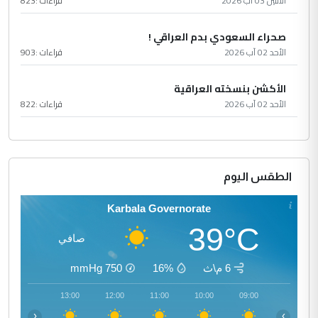
الأثنين 03 آب 2026
قراءات :
823
صحراء السعودي بدم العراقي !
الأحد 02 آب 2026
قراءات :
903
الأكشن بنسخته العراقية
الأحد 02 آب 2026
قراءات :
822
الطقس اليوم
Karbala Governorate
39°C
صافي
6 م\ث
16%
750
mmHg
14:00
13:00
12:00
11:00
10:00
09:00
‹
›