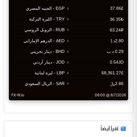
CurrencyRate
اقرأ أيضاً