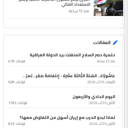
الاستعداد القتالي
منذ 13 ساعة
المقالات
حتمية حصر السلاح المنفلت بيد الدولة العراقية
منذ 23 ساعة
قراءات :
478
عاشُورْاءُ.. السّنَةُ الثّالثةَ عشَرَة - إِنتفاضةُ صفَر…تمرّ...
الأربعاء 05 آب 2026
قراءات :
628
اليوم الحادي والأربعون
الأثنين 03 آب 2026
قراءات :
1782
لماذا تبدو الحرب مع إيران أسهل من التفاوض معها؟
الأثنين 03 آب 2026
قراءات :
823