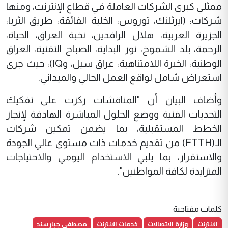
ممثلي كبرى الشركات العاملة في قطاع الإنترنت، ومنها
شركات: (ايرثلنك، توروس، الخلية الفائقة، طريق الثريا،
الجزيرة العربية، هلال الرافدين، نخبة العراق، الحياة،
الرحمة، بلد الشموخ، نور البداية، الصباح التقنية، العراق
الوطنية، الخبرة اللامتناهية، عراق سيل، وIQ)، حيث جرى
استعراض شامل لواقع العمل الحالي والميداني.
وأضاف البيان أن "المناقشات ركزت على تفكيك
التحديات الفنية ووضع الحلول المباشرة الهادفة لإنجاز
الخطط المستقبلية، بما يضمن تمكين شركات
الـ(FTTH) من تقديم خدمات ذات مستوى عالي الجودة
والاستقرار، بما يلبي الاستخدام اليومي والاحتياجات
المتزايدة لكافة المواطنين".
كلمات مفتاحية
الانترنت
وزارة الاتصالات
خدمات الانترنت
مصطفى جبار سند