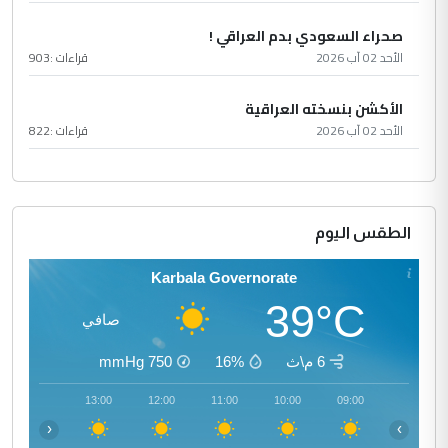
صحراء السعودي بدم العراقي !
الأحد 02 آب 2026
قراءات :
903
الأكشن بنسخته العراقية
الأحد 02 آب 2026
قراءات :
822
الطقس اليوم
Karbala Governorate
39°C
صافي
6 م\ث
16%
750
mmHg
14:00
13:00
12:00
11:00
10:00
09:00
‹
›