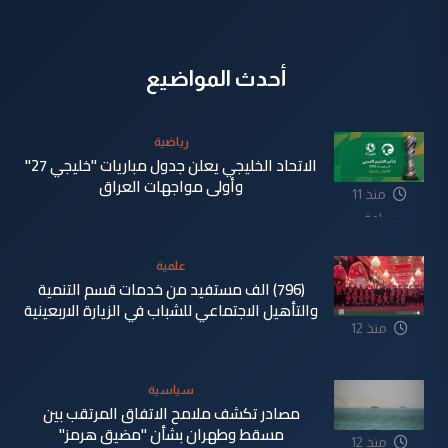
أحدث المواضيع
رياضية
الاتحاد الخليجي يعلن جدول مباريات "خليجي 27"
وأولى مواجهات العراق
منذ 11
ساعة
علمية
(796) الف مستفيد من خدمات قسم التنمية
والتأهيل الاجتماعي للشباب في الزيارة الاربعينية
منذ 12
ساعة
سياسية
مصادر تكشف ملامح الاتفاق المرتقب بين
مسقط وطهران بشأن "مضيق هرمز"
منذ 12