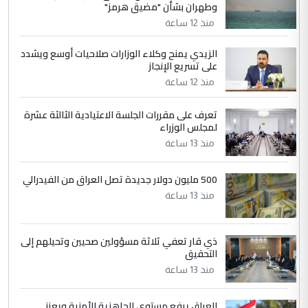
وطهران بشأن "مضيق هرمز"
مضجعيك يابن الزنا (نص كامل)
منذ 12 ساعة
الزيدي يمنح وكلاء الوزارات صلاحيات أوسع ويشدد
5
حيدر عاشور
على تسريع الإنجاز
التعليق : تحياتي لك استاذ حامدتركان. كلام
منذ 12 ساعة
دقيق ومسؤول؛ فالاستثمار الحقيقي للإنسان
وثروات البلد يعتمد على الكفاءة ...
تعرف على مقررات الجلسة الاعتيادية الثالثة عشرة
بين الإهمال واغتصاب الأرض.. بلاد
لمجلس الوزراء
الموضوع :
الرافدين تعاني الجفاف والتصحر!!
منذ 13 ساعة
500 مليون دولار جديدة تصل العراق من الفيدرالي
منذ 13 ساعة
ذي قار تعفي ثلاثة مسؤولين صحيين وتحيلهم إلى
التحقيق
منذ 13 ساعة
العراق يرفع مستوى الجاهزية الأمنية ويعزز