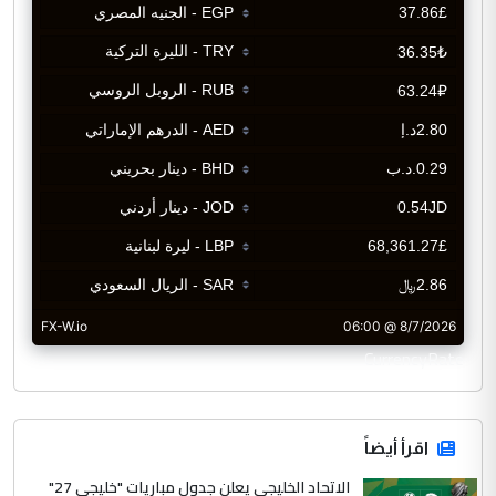
CurrencyRate
اقرأ أيضاً
الاتحاد الخليجي يعلن جدول مباريات "خليجي 27"