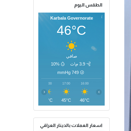
الطقس اليوم
Karbala Governorate
46°C
صافي
3.9 م\ث
10%
mmHg
749
20:00
19:00
18:00
17:00
16:00
‹
›
40°C
42°C
44°C
45°C
46°C
اسعار العملات بالدينار العراقي