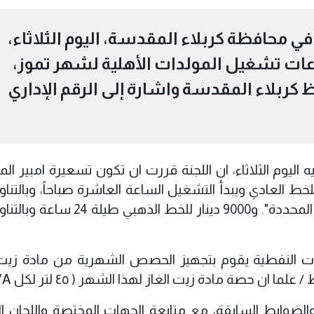
في محافظة كربلاء المقدسة، اليوم الثلاثاء،
عات تشغيل المولدات الأهلية لشهر تموز،
 كربلاء المقدسة واشارة إلى الرقم الإداري
وم الثلاثاء، ان اللجنة قررت ان تكون تسعيرة امبير الم
ال شهر تموز الجاري 5000 دينار للخط العادي ويبدأ التشغيل الساعة العاشرة صباحاً، وبا
التيار الوطني ولحين انتهاء ساعات التشغيل المحددة". و9000 دينار للخط ا
منتجات النفطية يقوم بتجهيز الحصص الشهرية من مادة زيت 
حصة مادة زيت الغاز لهذا الشهر ( ٤٥ لتر لكل KVA)".
والضوابط السابقة، مع متابعة الجهات المختصة واللجان الر