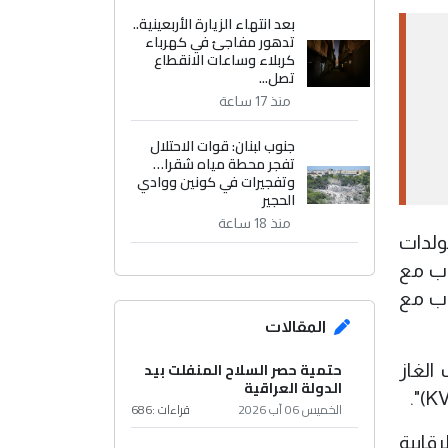
بعد انتهاء الزيارة الأربعينية..
تدهور مفاجئ في كهرباء
كربلاء وساعات الانقطاع
تصل...
منذ 17 ساعة
جنوب لبنان: قوات الاحتلال
تفجر محطة مياه شقرا…
وتفجيرات في كونين ووادي
الحجير
منذ 18 ساعة
ولدات
لتناوب مع
لذهبي طيلة 24 ساعة وبالتناوب مع
المقالات
حتمية حصر السلاح المنفلت بيد
الغاز
الدولة العراقية
الخميس 06 آب 2026
قراءات :
686
قابية