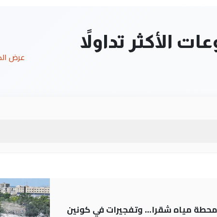
ت الأكثر تداولاً
عرض ال
ر محطة مياه شقرا… وتفجيرات في كونين