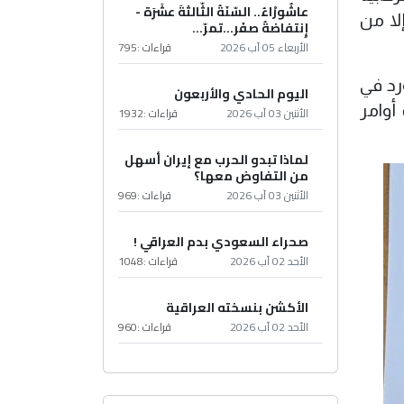
عاشُورْاءُ.. السّنَةُ الثّالثةَ عشَرَة -
لا من
إِنتفاضةُ صفَر…تمرّ...
الأربعاء 05 آب 2026
قراءات :
795
رد في
اليوم الحادي والأربعون
أوامر
الأثنين 03 آب 2026
قراءات :
1932
لماذا تبدو الحرب مع إيران أسهل
من التفاوض معها؟
الأثنين 03 آب 2026
قراءات :
969
صحراء السعودي بدم العراقي !
الأحد 02 آب 2026
قراءات :
1048
الأكشن بنسخته العراقية
الأحد 02 آب 2026
قراءات :
960