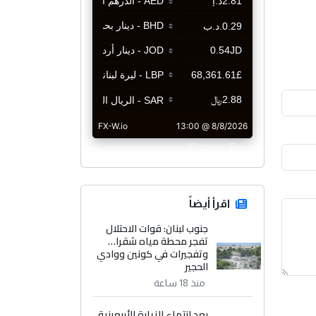
CurrencyRate
اقرأ أيضاً
جنوب لبنان: قوات الاحتلال
تفجر محطة مياه شقرا…
وتفجيرات في كونين ووادي
الحجير
منذ 18 ساعة
بعد انتهاء الزيارة الأربعينية..