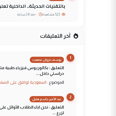
بالتقنيات الحديثة.. الداخلية تعل
523 مشاهدة
--
منذ 24 ساعة
آخر التعليقات
1
يوسف غزوان عصمت
التعليق : بكالوريوس فيزياء طبية م
دراستي داخل ...
السعودية توافق على الاستمرار في إعطاء 100 منحة دراسية للطل
الموضوع :
2
عبد الأمير جاسم هليل
التعليق : نحن اباء الطلاب الأوائل ع
لزرع ...