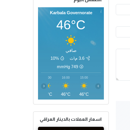
Karbala Governorate
46°C
صافي
3.6 م\ث
10%
mmHg
749
19:00
18:00
17:00
16:00
15:00
‹
›
42°C
44°C
45°C
46°C
46°C
اسعار العملات بالدينار العراقي