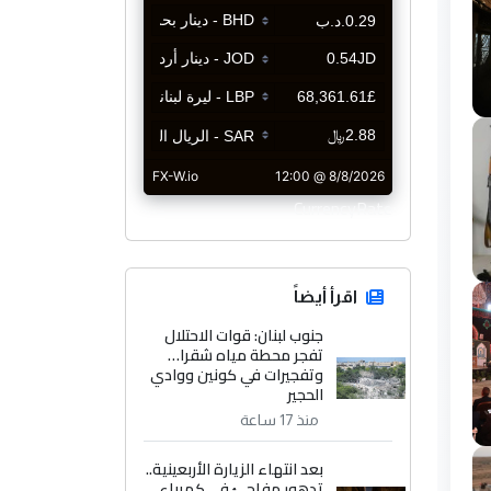
CurrencyRate
اقرأ أيضاً
جنوب لبنان: قوات الاحتلال
تفجر محطة مياه شقرا…
وتفجيرات في كونين ووادي
الحجير
منذ 17 ساعة
بعد انتهاء الزيارة الأربعينية..
تدهور مفاجئ في كهرباء