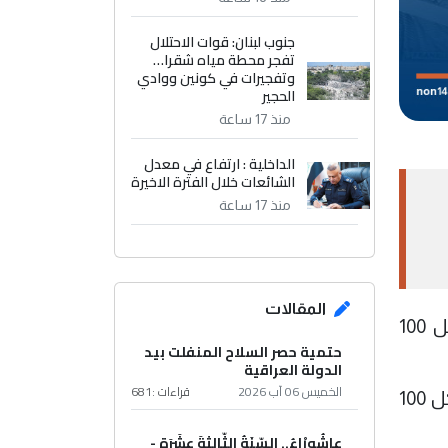
جنوب لبنان: قوات الاحتلال
تفجر محطة مياه شقرا…
وتفجيرات في كونين ووادي
الحجير
منذ 17 ساعة
الداخلية : ارتفاع في معدل
الشائعات خلال الفترة الاخيرة
منذ 17 ساعة
المقالات
وسجلت أسعار الدولار في بورصتي الكفاح والحارثية المركزيتين ببغداد 156,000 دينار عراقي مقابل كل 100
حتمية حصر السلاح المنفلت بيد
الدولة العراقية
الخميس 06 آب 2026
قراءات :
681
وفي محال الصيرفة بالأسواق المحلية في بغداد، انخفضت أسعار البيع لتصل إلى 156,500 دينار مقابل كل 100
عاشُورْاءُ.. السّنَةُ الثّالثةَ عشَرَة -