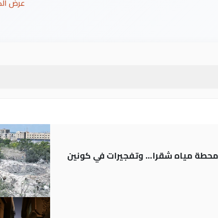
عرض ال
ر محطة مياه شقرا… وتفجيرات في كونين