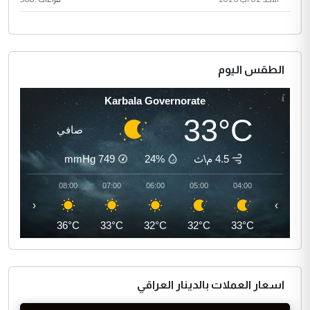
الطقس اليوم
Karbala Governorate
33°C
صافي
4.5 م\ث
24%
749
mmHg
09:00
08:00
07:00
06:00
05:00
04:00
‹
›
38°C
36°C
33°C
32°C
32°C
33°C
اسعار العملات بالدينار العراقي