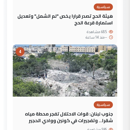
سياسية
هيئة الحج تصدر قرارا يخص "لم الشمل" وتعديل
استمارة قرعة الحج
685 مشاهدة
--
منذ 14 ساعة
4
سياسية
جنوب لبنان: قوات الاحتلال تفجر محطة مياه
شقرا… وتفجيرات في كونين ووادي الحجير
595 مشاهدة