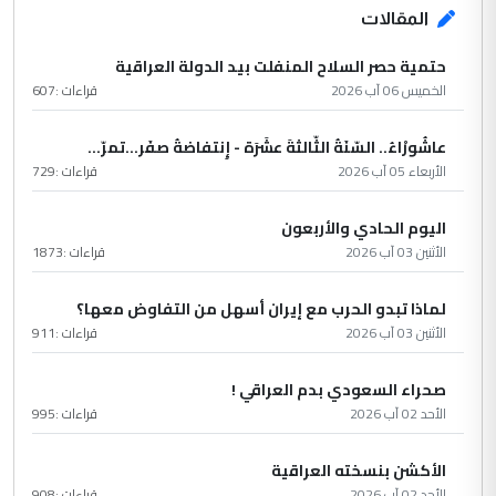
المقالات
حتمية حصر السلاح المنفلت بيد الدولة العراقية
الخميس 06 آب 2026
قراءات :
607
عاشُورْاءُ.. السّنَةُ الثّالثةَ عشَرَة - إِنتفاضةُ صفَر…تمرّ...
الأربعاء 05 آب 2026
قراءات :
729
اليوم الحادي والأربعون
الأثنين 03 آب 2026
قراءات :
1873
لماذا تبدو الحرب مع إيران أسهل من التفاوض معها؟
الأثنين 03 آب 2026
قراءات :
911
صحراء السعودي بدم العراقي !
الأحد 02 آب 2026
قراءات :
995
الأكشن بنسخته العراقية
الأحد 02 آب 2026
قراءات :
908