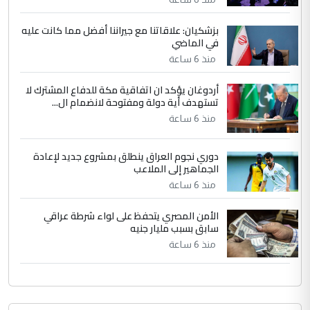
جنسية الرافد الثالث للعراق ومن اصول عريقة
ابا فرات ...
بزشكيان: علاقاتنا مع جيراننا أفضل مما كانت عليه
في الماضي
الجواهري يرد على صدام حسين سل
الموضوع :
مضجعيك يابن الزنا (نص كامل)
منذ 6 ساعة
أردوغان يؤكد ان اتفاقية مكة للدفاع المشترك لا
تستهدف أية دولة ومفتوحة لانضمام ال...
منذ 6 ساعة
دوري نجوم العراق ينطلق بمشروع جديد لإعادة
الجماهير إلى الملاعب
منذ 6 ساعة
الأمن المصري يتحفظ على لواء شرطة عراقي
سابق بسبب مليار جنيه
منذ 6 ساعة