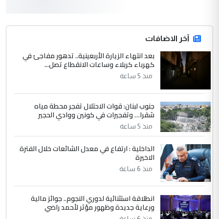
3
hadi
التعليق : قرار مستعجل جدا ولامصلحة فيه
آخر الاضافات
للوزاره ولا للمواطن القرار الصائب يكون بعد
الاستماع للمدير ومغرفة ...
بعد انتهاء الزيارة الأربعينية.. تدهور مفاجئ في
كهرباء كربلاء وساعات الانقطاع تصل...
وزير الصحة يعفي مدير مستشفى الكرخ
الموضوع :
العام في بغداد
منذ 5 ساعة
جنوب لبنان: قوات الاحتلال تفجر محطة مياه
4
سردار
شقرا… وتفجيرات في كونين ووادي الحجير
التعليق : واحد من عصابة علي ماما يسقط
منذ 5 ساعة
جنسية الرافد الثالث للعراق ومن اصول عريقة
ابا فرات ...
الداخلية : ارتفاع في معدل الشائعات خلال الفترة
الاخيرة
الجواهري يرد على صدام حسين سل
الموضوع :
مضجعيك يابن الزنا (نص كامل)
منذ 6 ساعة
انطلاقة استثنائية لدوري النجوم.. جوائز مالية
5
سردار
ورعاية جديدة وظهور مؤثر لأحمد راضي
التعليق : واحد من عصابة علي ماما يسقط
منذ 6 ساعة