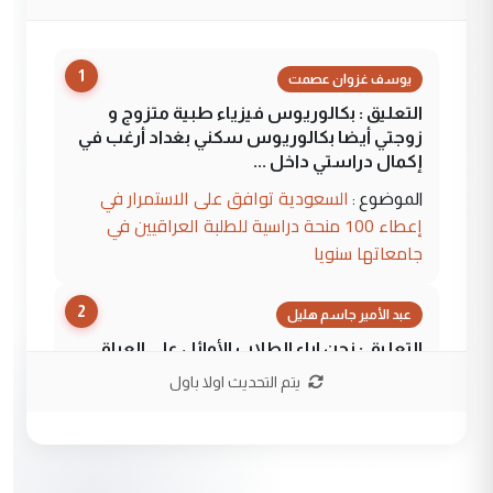
1
يوسف غزوان عصمت
التعليق : بكالوريوس فيزياء طبية متزوج و
زوجتي أيضا بكالوريوس سكني بغداد أرغب في
إكمال دراستي داخل ...
السعودية توافق على الاستمرار في
الموضوع :
إعطاء 100 منحة دراسية للطلبة العراقيين في
جامعاتها سنويا
2
عبد الأمير جاسم هليل
التعليق : نحن اباء الطلاب الأوائل على العراق
نتشرف بلقاء السيد احمد الصافي في العتبات
يتم التحديث اولا باول
الحسنية لزرع ...
مكتب السيد احمد الصافي : لا يوجود
الموضوع :
لدينا اي حساب على الفيس بوك وتويتر