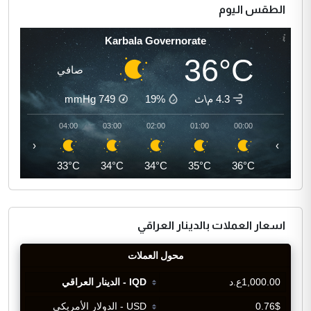
الطقس اليوم
Karbala Governorate
36°C
صافي
4.3 م\ث
19%
749
mmHg
05:00
04:00
03:00
02:00
01:00
00:00
‹
›
32°C
33°C
34°C
34°C
35°C
36°C
اسعار العملات بالدينار العراقي