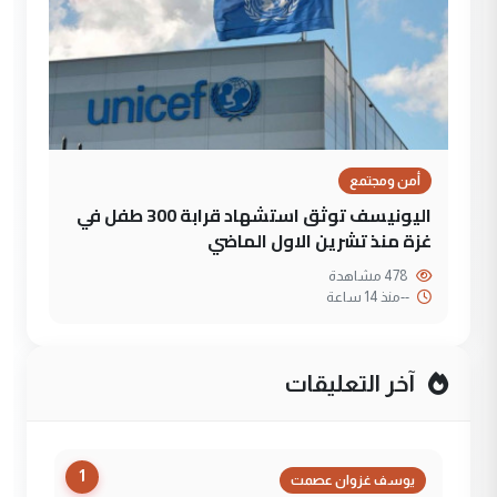
أمن ومجتمع
اليونيسف توثق استشهاد قرابة 300 طفل في
غزة منذ تشرين الاول الماضي
478 مشاهدة
--
منذ 14 ساعة
آخر التعليقات
1
يوسف غزوان عصمت