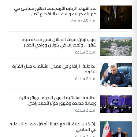
الاستماع للمدير ومغرفة ...
بعد انتهاء الزيارة الأربعينية.. تدهور مفاجئ في
كهرباء كربلاء وساعات الانقطاع تصل...
وزير الصحة يعفي مدير مستشفى الكرخ
الموضوع :
العام في بغداد
منذ 45 دقيقة
جنوب لبنان: قوات الاحتلال تفجر محطة مياه
4
سردار
شقرا… وتفجيرات في كونين ووادي الحجير
التعليق : واحد من عصابة علي ماما يسقط
منذ 2 ساعة
جنسية الرافد الثالث للعراق ومن اصول عريقة
ابا فرات ...
الداخلية : ارتفاع في معدل الشائعات خلال الفترة
الاخيرة
الجواهري يرد على صدام حسين سل
الموضوع :
مضجعيك يابن الزنا (نص كامل)
منذ 2 ساعة
انطلاقة استثنائية لدوري النجوم.. جوائز مالية
5
سردار
ورعاية جديدة وظهور مؤثر لأحمد راضي
التعليق : واحد من عصابة علي ماما يسقط
منذ 2 ساعة
جنسية الرافد الثالث للعراق ومن اصول عريقة
ابا فرات ...
بزشكيان: علاقاتنا مع جيراننا أفضل مما كانت عليه
في الماضي
الجواهري يرد على صدام حسين سل
الموضوع :
منذ 2 ساعة