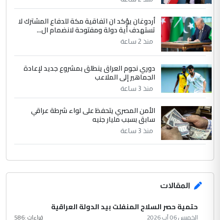
مضجعيك يابن الزنا (نص كامل)
أردوغان يؤكد ان اتفاقية مكة للدفاع المشترك لا
تستهدف أية دولة ومفتوحة لانضمام ال...
منذ 2 ساعة
دوري نجوم العراق ينطلق بمشروع جديد لإعادة
الجماهير إلى الملاعب
منذ 3 ساعة
الأمن المصري يتحفظ على لواء شرطة عراقي
سابق بسبب مليار جنيه
منذ 3 ساعة
المقالات
حتمية حصر السلاح المنفلت بيد الدولة العراقية
الخميس 06 آب 2026
قراءات :
586