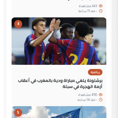
643 مشاهدة
--
منذ 11 ساعة
4
رياضية
برشلونة يلغي مباراة ودية بالمغرب في أعقاب
أزمة الهجرة في سبتة
490 مشاهدة
--
منذ 14 ساعة
5