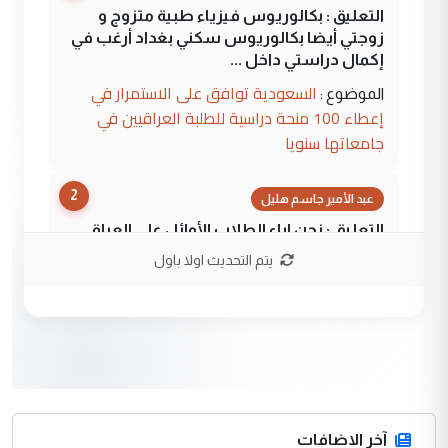
التعليق : بكالوريوس فيزياء طبية متزوج و
زوجتي أيضا بكالوريوس سكني بغداد أرغب في
إكمال دراستي داخل ...
السعودية توافق على الاستمرار في
الموضوع :
إعطاء 100 منحة دراسية للطلبة العراقيين في
جامعاتها سنويا
2
عبد الأمير جاسم هليل
التعليق : نحن اباء الطلاب الأوائل على العراق
نتشرف بلقاء السيد احمد الصافي في العتبات
يتم التحديث اولا باول
الحسنية لزرع ...
مكتب السيد احمد الصافي : لا يوجود
الموضوع :
لدينا اي حساب على الفيس بوك وتويتر
3
hadi
التعليق : قرار مستعجل جدا ولامصلحة فيه
آخر الاضافات
للوزاره ولا للمواطن القرار الصائب يكون بعد