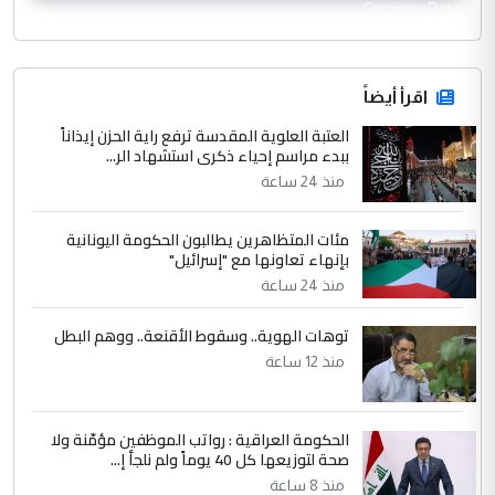
CurrencyRate
اقرأ أيضاً
العتبة العلوية المقدسة ترفع راية الحزن إيذاناً
ببدء مراسم إحياء ذكرى استشهاد الر...
منذ 24 ساعة
مئات المتظاهرين يطالبون الحكومة اليونانية
بإنهاء تعاونها مع "إسرائيل"
منذ 24 ساعة
توهات الهوية.. وسقوط الأقنعة.. ووهم البطل
منذ 12 ساعة
الحكومة العراقية : رواتب الموظفين مؤمّنة ولا
صحة لتوزيعها كل 40 يوماً ولم نلجأ إ...
منذ 8 ساعة