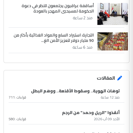
أساقفة عراقيون يجتمعون للنظر في دعوة
الحكومة لمسيحيي المهجر بالعودة
منذ 2 ساعة
التجارة: استيراد السلع والمواد الغذائية بأكثر من
90 مليار دولار لتعزيز الأمن الغ...
منذ 6 ساعة
المقالات
توهات الهوية.. وسقوط الأقنعة.. ووهم البطل
منذ 12 ساعة
قراءات :
711
أنقذوا "الريل وحمد" من الرجم
الأحد 09 آب 2026
قراءات :
580