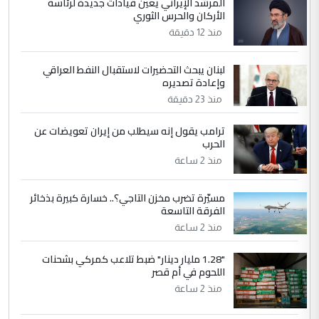
المرشد الإيراني يعين قيادات جديدة لرئاسة
الأركان والحرس الثوري
التعليق : في عهد النظام البائد وفي عام 1987
منذ 12 دقيقة
عندما قام النظام بفتح الماء للاهوار وفاضت
البساتين ...
لبنان يبحث التحضيرات لاستقبال النفط العراقي
الكشف عن إجراءات لتمكين ضحايا
الموضوع :
وإعادة تصديره
النظام السابق من التعويض (وثيقة)
منذ 23 دقيقة
ترامب يقول إنه سيطلب من إيران تعويضات عن
5
وبه نستعين
الحرب
التعليق : في عهد النظام البائد وفي عام 1987
منذ 2 ساعة
عندما قام النظام بفتح الماء للاهوار وفاضت
البساتين ...
مسيّرة تضرب مخزن التاجي؟.. خسارة كبيرة بذخائر
الكشف عن إجراءات لتمكين ضحايا
الفرقة التاسعة
الموضوع :
النظام السابق من التعويض (وثيقة)
منذ 2 ساعة
"1.28 مليار دينار" ضبط تلاعب كمركي بشحنات
اللحوم في أم قصر
منذ 2 ساعة