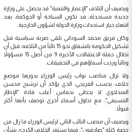
ويضيف أن ائتلاف "الإعمار والتنمية" قد يحصل على وزارة
جديدة مستحدثة، قد تكون السياحة أو الحوكمة، بعد
انتهاء خيار استحداث وزارة الدولة لشؤون الخارجية.
وكان فريق محمد السوداني تلقى ضربة سياسية قبل
تشكيل الحكومة بانشقاق نحو 15 نائباً من ائتلافه، قبل أن
تطال حملة الاعتقالات الأخيرة 9 من أصل 15 مسؤولاً
ونائباً وردت أسماؤهم في التحقيقات.
ولا تزال مناصب نواب رئيس الوزراء بدورها موضع
خلاف، بحسب الفريجي، الذي يؤكد أن ترشيح محسن
المندلاوي لا يحظى بحماس أغلب قادة "الإطار
التنسيقي"، مع تداول أسماء أخرى توصف بأنها أكثر
قبولاً.
ويضيف أن منصب النائب الثاني لرئيس الوزراء ما زال من
حصة كتلة "صادقون"، فيما يستمر الخلاف الكردي بشأن