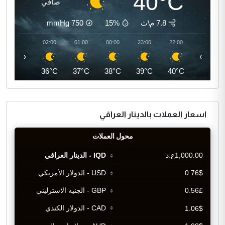
40°C
صافي
7.8 م\ث
15%
750
mmHg
03:00
02:00
01:00
00:00
23:00
22:00
‹
›
35°C
36°C
37°C
38°C
39°C
40°C
اسعار العملات بالدينار العراقي