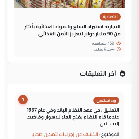
إقتصادية
التجارة: استيراد السلع والمواد الغذائية بأكثر
من 90 مليار دولار لتعزيز الأمن الغذائي
458 مشاهدة
--
منذ 6 ساعة
آخر التعليقات
1
وبه نستعين
التعليق : في عهد النظام البائد وفي عام 1987
عندما قام النظام بفتح الماء للاهوار وفاضت
البساتين ...
الكشف عن إجراءات لتمكين ضحايا
الموضوع :