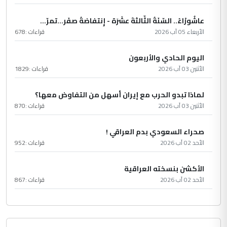
عاشُورْاءُ.. السّنَةُ الثّالثةَ عشَرَة - إِنتفاضةُ صفَر…تمرّ...
الأربعاء 05 آب 2026
قراءات :
678
اليوم الحادي والأربعون
الأثنين 03 آب 2026
قراءات :
1829
لماذا تبدو الحرب مع إيران أسهل من التفاوض معها؟
الأثنين 03 آب 2026
قراءات :
870
صحراء السعودي بدم العراقي !
الأحد 02 آب 2026
قراءات :
952
الأكشن بنسخته العراقية
الأحد 02 آب 2026
قراءات :
867