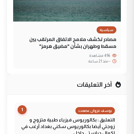
سياسية
مصادر تكشف ملامح الاتفاق المرتقب بين
مسقط وطهران بشأن "مضيق هرمز"
496 مشاهدة
--
منذ 21 ساعة
آخر التعليقات
1
يوسف غزوان عصمت
التعليق : بكالوريوس فيزياء طبية متزوج و
زوجتي أيضا بكالوريوس سكني بغداد أرغب في
إكمال دراستي داخل ...