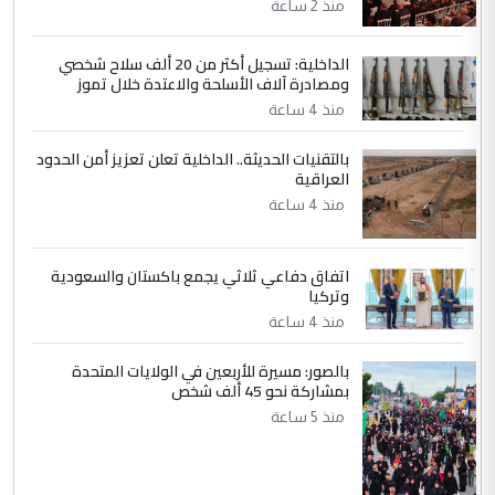
العام في بغداد
منذ 2 ساعة
الداخلية: تسجيل أكثر من 20 ألف سلاح شخصي
4
سردار
ومصادرة آلاف الأسلحة والاعتدة خلال تموز
التعليق : واحد من عصابة علي ماما يسقط
منذ 4 ساعة
جنسية الرافد الثالث للعراق ومن اصول عريقة
بالتقنيات الحديثة.. الداخلية تعلن تعزيز أمن الحدود
ابا فرات ...
العراقية
الجواهري يرد على صدام حسين سل
الموضوع :
منذ 4 ساعة
مضجعيك يابن الزنا (نص كامل)
اتفاق دفاعي ثلاثي يجمع باكستان والسعودية
5
سردار
وتركيا
التعليق : واحد من عصابة علي ماما يسقط
منذ 4 ساعة
جنسية الرافد الثالث للعراق ومن اصول عريقة
ابا فرات ...
بالصور: مسيرة للأربعين في الولايات المتحدة
بمشاركة نحو 45 ألف شخص
الجواهري يرد على صدام حسين سل
الموضوع :
منذ 5 ساعة
مضجعيك يابن الزنا (نص كامل)