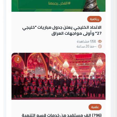
رياضية
الاتحاد الخليجي يعلن جدول مباريات "خليجي
27" وأولى مواجهات العراق
1358 مشاهدة
--
منذ 20 ساعة
2
علمية
(796) الف مستفيد من خدمات قسم التنمية