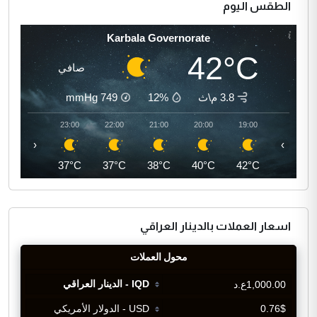
الطقس اليوم
Karbala Governorate
42°C
صافي
3.8 م\ث
12%
749
mmHg
00:00
23:00
22:00
21:00
20:00
19:00
‹
›
36°C
37°C
37°C
38°C
40°C
42°C
اسعار العملات بالدينار العراقي