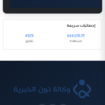
إحصائيات سريعة
4929
644,035,111
مشاهدة
تعليق