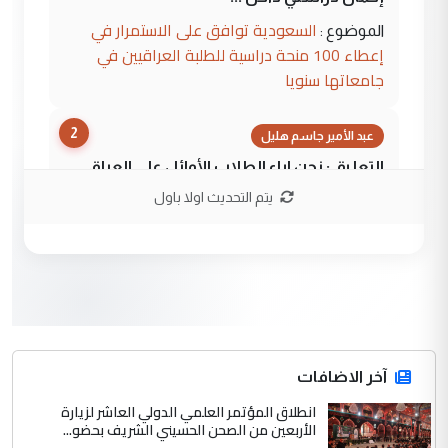
السعودية توافق على الاستمرار في
الموضوع :
إعطاء 100 منحة دراسية للطلبة العراقيين في
جامعاتها سنويا
2
عبد الأمير جاسم هليل
التعليق : نحن اباء الطلاب الأوائل على العراق
نتشرف بلقاء السيد احمد الصافي في العتبات
يتم التحديث اولا باول
الحسنية لزرع ...
مكتب السيد احمد الصافي : لا يوجود
الموضوع :
لدينا اي حساب على الفيس بوك وتويتر
3
hadi
التعليق : قرار مستعجل جدا ولامصلحة فيه
آخر الاضافات
للوزاره ولا للمواطن القرار الصائب يكون بعد
الاستماع للمدير ومغرفة ...
انطلاق المؤتمر العلمي الدولي العاشر لزيارة
الأربعين من الصحن الحسيني الشريف بحضو...
وزير الصحة يعفي مدير مستشفى الكرخ
الموضوع :