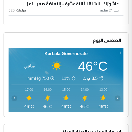
عاشُورْاءُ.. السّنَةُ الثّالثةَ عشَرَة - إِنتفاضةُ صفَر…تمرّ...
منذ 21 ساعة
قراءات :
325
الطقس اليوم
Karbala Governorate
46°C
صافي
3.5 م\ث
11%
750
mmHg
18:00
17:00
16:00
15:00
14:00
13:00
‹
›
45°C
46°C
46°C
46°C
46°C
46°C
اسعار العملات بالدينار العراقي