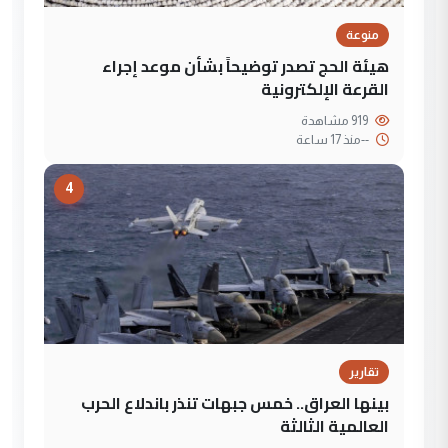
منوعة
هيئة الحج تصدر توضيحاً بشأن موعد إجراء
القرعة الإلكترونية
919 مشاهدة
--
منذ 17 ساعة
4
تقارير
بينها العراق.. خمس جبهات تنذر باندلاع الحرب
العالمية الثالثة