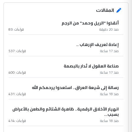
المقالات
أنقذوا "الريل وحمد" من الرجم
منذ 20 دقيقة
قراءات :
83
إعادة تعريف الإرهاب ..
منذ 17 ساعة
قراءات :
537
صناعة العقول لا تُدار بالبصمة
منذ 17 ساعة
قراءات :
400
رسالة إلى شيعة العراق.. استعدوا يرحمكم الله
منذ 18 ساعة
قراءات :
431
انهيار الأخلاق الرقمية.. ظاهرة الشتائم والطعن بالأعراض
بسبب...
منذ 18 ساعة
قراءات :
414