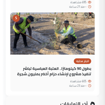
695 مشاهدة
--
منذ 21 ساعة
5
اخبار محلية
بطول 90 كيلومترًا.. العتبة العباسية تباشر
تنفيذ مشروع لإنشاء حزام أخضر بمليون شجرة
605 مشاهدة
--
منذ 23 ساعة
آخر التعليقات