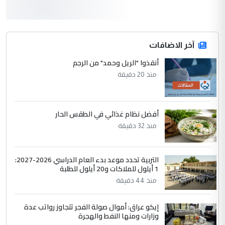
أردوغان يؤكد ان اتفاقية مكة للدفاع
الموضوع :
المشترك لا تستهدف أية دولة ومفتوحة لانضمام
الدول الشقيقة
آخر الاضافات
أنقذوا "الريل وحمد" من الرجم
4
يوسف غزوان عصمت
منذ 20 دقيقة
التعليق : بكالوريوس فيزياء طبية متزوج و
زوجتي أيضا بكالوريوس سكني بغداد أرغب في
إكمال دراستي داخل ...
أفضل نظام غذائي في الطقس الحار
السعودية توافق على الاستمرار في
الموضوع :
منذ 32 دقيقة
إعطاء 100 منحة دراسية للطلبة العراقيين في
جامعاتها سنويا
التربية تحدد موعد بدء العام الدراسي 2026-2027:
1 أيلول للملاكات و20 أيلول للطلبة
5
عبد الأمير جاسم هليل
منذ 44 دقيقة
التعليق : نحن اباء الطلاب الأوائل على العراق
نتشرف بلقاء السيد احمد الصافي في العتبات
إيكو عراق: أموال صولة الفجر تتجاوز رواتب عدة
وزارات ومنها النفط والهجرة
الحسنية لزرع ...