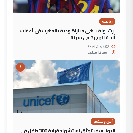
رياضية
برشلونة يلغي مباراة ودية بالمغرب في أعقاب
أزمة الهجرة في سبتة
482 مشاهدة
--
منذ 12 ساعة
5
أمن ومجتمع
اليونيسف توثق استشهاد قرابة 300 طفل في