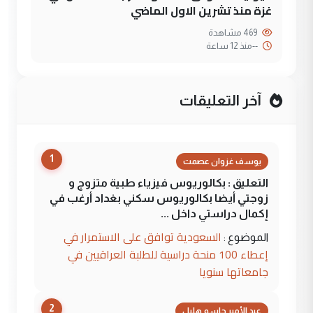
غزة منذ تشرين الاول الماضي
469 مشاهدة
--
منذ 12 ساعة
آخر التعليقات
1
يوسف غزوان عصمت
التعليق : بكالوريوس فيزياء طبية متزوج و
زوجتي أيضا بكالوريوس سكني بغداد أرغب في
إكمال دراستي داخل ...
السعودية توافق على الاستمرار في
الموضوع :
إعطاء 100 منحة دراسية للطلبة العراقيين في
جامعاتها سنويا
2
عبد الأمير جاسم هليل