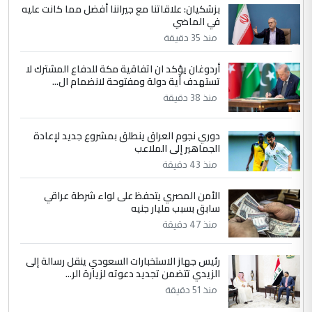
ابا فرات ...
بزشكيان: علاقاتنا مع جيراننا أفضل مما كانت عليه
في الماضي
الجواهري يرد على صدام حسين سل
الموضوع :
مضجعيك يابن الزنا (نص كامل)
منذ 35 دقيقة
أردوغان يؤكد ان اتفاقية مكة للدفاع المشترك لا
5
تستهدف أية دولة ومفتوحة لانضمام ال...
سردار
منذ 38 دقيقة
التعليق : واحد من عصابة علي ماما يسقط
جنسية الرافد الثالث للعراق ومن اصول عريقة
ابا فرات ...
دوري نجوم العراق ينطلق بمشروع جديد لإعادة
الجماهير إلى الملاعب
الجواهري يرد على صدام حسين سل
الموضوع :
منذ 43 دقيقة
مضجعيك يابن الزنا (نص كامل)
الأمن المصري يتحفظ على لواء شرطة عراقي
سابق بسبب مليار جنيه
منذ 47 دقيقة
رئيس جهاز الاستخبارات السعودي ينقل رسالة إلى
الزيدي تتضمن تجديد دعوته لزيارة الر...
منذ 51 دقيقة