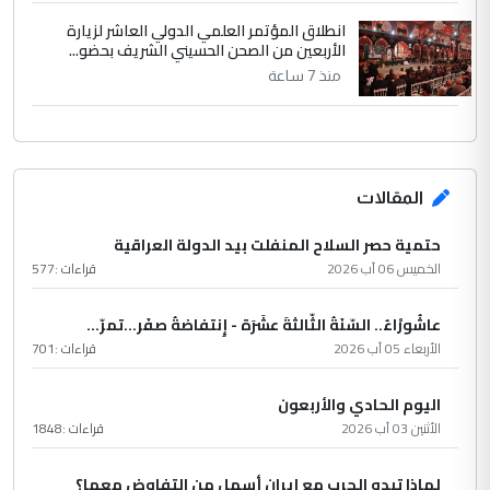
انطلاق المؤتمر العلمي الدولي العاشر لزيارة
الأربعين من الصحن الحسيني الشريف بحضو...
منذ 7 ساعة
المقالات
حتمية حصر السلاح المنفلت بيد الدولة العراقية
الخميس 06 آب 2026
قراءات :
577
عاشُورْاءُ.. السّنَةُ الثّالثةَ عشَرَة - إِنتفاضةُ صفَر…تمرّ...
الأربعاء 05 آب 2026
قراءات :
701
اليوم الحادي والأربعون
الأثنين 03 آب 2026
قراءات :
1848
لماذا تبدو الحرب مع إيران أسهل من التفاوض معها؟