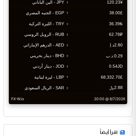
CurrencyRate
اقرأ أيضاً