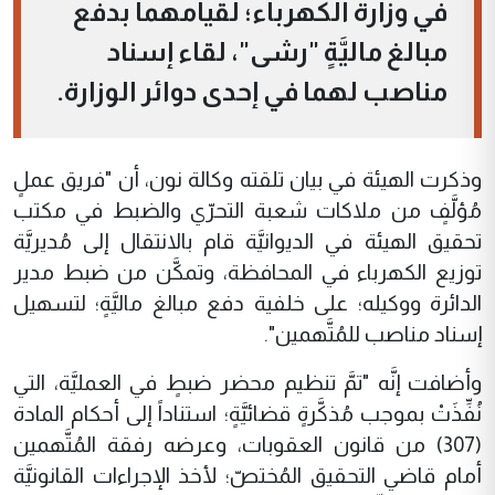
في وزارة الكهرباء؛ لقيامهما بدفع
مبالغ ماليَّةٍ "رشى"، لقاء إسناد
مناصب لهما في إحدى دوائر الوزارة.
وذكرت الهيئة في بيان تلقته وكالة نون، أن "فريق عملٍ
مُؤلَّفٍ من ملاكات شعبة التحرّي والضبط في مكتب
تحقيق الهيئة في الديوانيَّة قام بالانتقال إلى مُديريَّة
توزيع الكهرباء في المحافظة، وتمكَّن من ضبط مدير
الدائرة ووكيله؛ على خلفية دفع مبالغ ماليَّةٍ؛ لتسهيل
إسناد مناصب للمُتَّهمين".
وأضافت إنَّه "تمَّ تنظيم محضر ضبطٍ في العمليَّة، التي
نُفِّذَتْ بموجب مُذكَّرةٍ قضائيَّةٍ؛ استناداً إلى أحكام المادة
(307) من قانون العقوبات، وعرضه رفقة المُتَّهمين
أمام قاضي التحقيق المُختصّ؛ لأخذ الإجراءات القانونيَّة