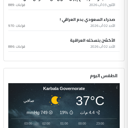
الأثنين 03 آب 2026
قراءات :
889
صحراء السعودي بدم العراقي !
الأحد 02 آب 2026
قراءات :
970
الأكشن بنسخته العراقية
الأحد 02 آب 2026
قراءات :
886
الطقس اليوم
Karbala Governorate
37°C
صافي
4.4 م\ث
19%
749
mmHg
04:00
03:00
02:00
01:00
00:00
23:00